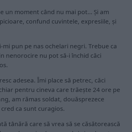
vine un moment când nu mai pot… Și am
 picioare, confund cuvintele, expresiile, şi
i-mi pun pe nas ochelari negri. Trebue ca
in nenorocire nu pot să-i închid căci
os.
resc adesea. Îmi place să petrec, căci
 chiar pentru cineva care trăeşte 24 ore pe
lâng, am rămas soldat, douăsprezece
ci cred ca sunt curagios.
ată tânără care să vrea să se căsătorească