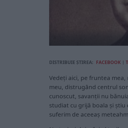
DISTRIBUIE ȘTIREA:
FACEBOOK
|
Vedeţi aici, pe fruntea mea, 
meu, distrugând centrul som
cunoscut, savanţii nu bănuia
studiat cu grijă boala şi ştiu
suferim de aceeaş meteahm