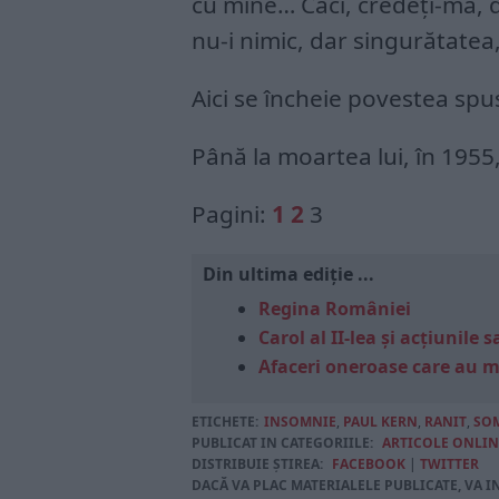
cu mine… Căci, credeţi-mă, 
nu-i nimic, dar singurătate
Aici se încheie povestea spu
Până la moartea lui, în 1955
Pagini:
1
2
3
Din ultima ediție ...
Regina României
Carol al II-lea și acțiunil
Afaceri oneroase care au 
ETICHETE:
INSOMNIE
,
PAUL KERN
,
RANIT
,
SO
PUBLICAT IN CATEGORIILE:
ARTICOLE ONLIN
DISTRIBUIE ȘTIREA:
FACEBOOK
|
TWITTER
DACĂ VA PLAC MATERIALELE PUBLICATE, VA I