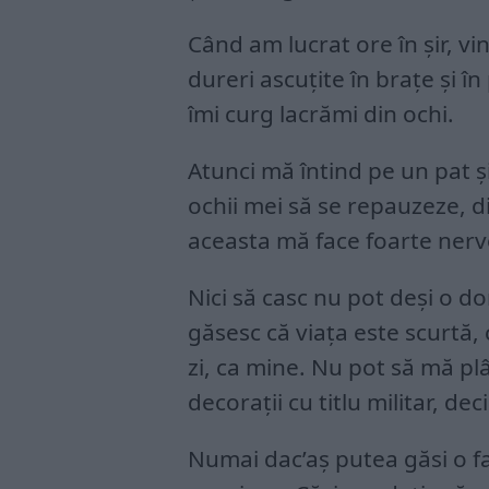
Când am lucrat ore în şir, 
dureri ascuţite în braţe şi în
îmi curg lacrămi din ochi.
Atunci mă întind pe un pat ş
ochii mei să se repauzeze, d
aceasta mă face foarte nerv
Nici să casc nu pot deşi o do
găsesc că viaţa este scurtă,
zi, ca mine. Nu pot să mă p
decoraţii cu titlu militar, de
Numai dac’aş putea găsi o f