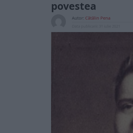
povestea
Autor:
Cătălin Pena
Data publicarii:
31 iulie 2021