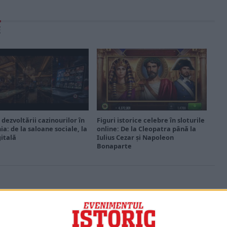
E
 dezvoltării cazinourilor în
Figuri istorice celebre în sloturile
a: de la saloane sociale, la
online: De la Cleopatra până la
gitală
Iulius Cezar și Napoleon
Bonaparte
PORTOFOLIU
Capital