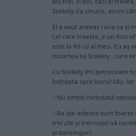
Nu trei, ci doi, căci al trei
Szekely s’a sinucis, acum cât
El a avut aceeaş rana ca și 
Lei care traeşte, e un fost of
este la fel cu al meu. Eu aş v
moartea lui Szekely , care e
Cu Szekely îmi petreceam no
îndrepta spre lucrul său, iar
– Nu simţiţi niciodată obose
– Ba da! adesea sunt foarte
trei zile şi trei nopţi să nu-
şi dancinguri.