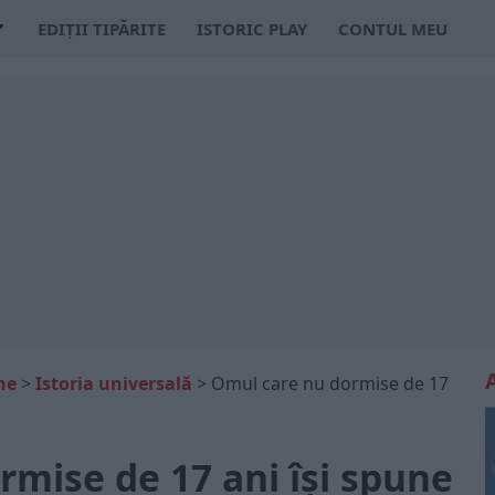
EDIȚII TIPĂRITE
ISTORIC PLAY
CONTUL MEU
ne
>
Istoria universală
>
Omul care nu dormise de 17
mise de 17 ani își spune