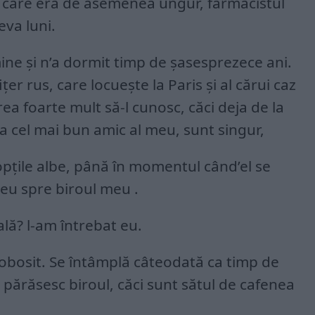
lea, care era de asemenea ungur, farmacistul
eva luni.
mine şi n’a dormit timp de şasesprezece ani.
iţer rus, care locueşte la Paris şi al cărui caz
rea foarte mult să-l cunosc, căci deja de la
ra cel mai bun amic al meu, sunt singur,
pţile albe, până în momentul când’el se
 eu spre biroul meu .
ală? l-am întrebat eu.
 obosit. Se întâmplă câteodată ca timp de
mi părăsesc biroul, căci sunt sătul de cafenea