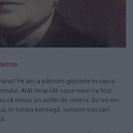
TWITTER
rana? Pe aici a pătruns glontele în capul
nului. Atât timp cât cazul meu n’a fost
u că exista un astfel de centru. Eu mi-am
 ca, în lumea întreagă, suntem trei cari
ă.