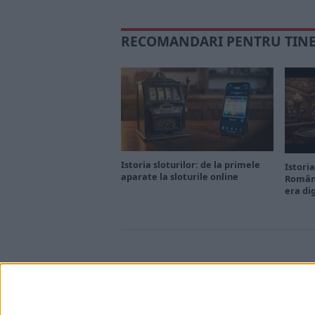
RECOMANDARI PENTRU TIN
Istoria sloturilor: de la primele
Istoria
aparate la sloturile online
Români
era di