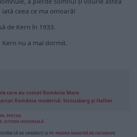
domnule, a pierde somnul şi visurle astea
a, iată ceea ce ma omoară!
să de Kern în 1933.
, Kern nu a mai dormit.
e sale care au ruinat România Mare
marcat România modernă: Strousberg și Hallier
MN
,
SPECIAL
E
,
ISTORIA UNIVERSALĂ
NVITĂM SĂ NE URMĂRIȚI ȘI PE
PAGINA NOASTRĂ DE FACEBOOK