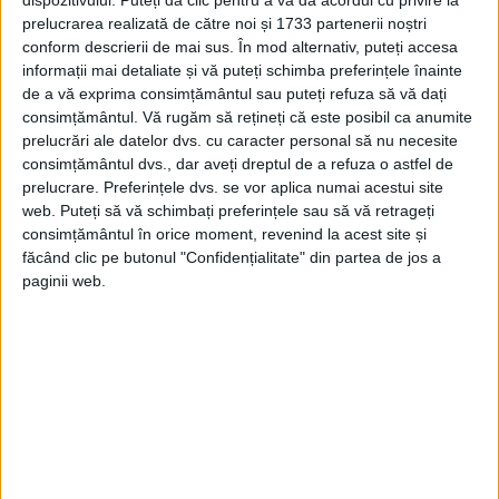
Aliaților din Paris, Buchenwald și Dachau.
prelucrarea realizată de către noi și 1733 partenerii noștri
În timp ce se afla în Europa, ea și-a propus
conform descrierii de mai sus. În mod alternativ, puteți accesa
să „documenteze războiul ca dovadă
informații mai detaliate și vă puteți schimba preferințele înainte
de a vă exprima consimțământul sau puteți refuza să vă dați
istorică” și să ofere „un context pentru
consimțământul.
Vă rugăm să rețineți că este posibil ca anumite
evenimente”.
prelucrări ale datelor dvs. cu caracter personal să nu necesite
consimțământul dvs., dar aveți dreptul de a refuza o astfel de
prelucrare. Preferințele dvs. se vor aplica numai acestui site
web. Puteți să vă schimbați preferințele sau să vă retrageți
consimțământul în orice moment, revenind la acest site și
făcând clic pe butonul "Confidențialitate" din partea de jos a
paginii web.
Al Doilea Război Mondial
: Women on the