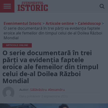
ARTICOLE
ONLINE
EDIȚII
ISTORIC
CONTUL
Evenimentul Istoric
>
Articole online
>
Caleidoscop
>
TIPĂRITE
PLAY
MEU
O serie documentară în trei părți va evidenția faptele
eroice ale femeilor din timpul celui de-al Doilea Război
Mondial
ARTICOLE ONLINE
O serie documentară în trei
părți va evidenția faptele
eroice ale femeilor din timpul
celui de-al Doilea Război
Mondial
Autor:
Sălăvăstru Alexandru
Data publicarii:
3 septembrie 2023