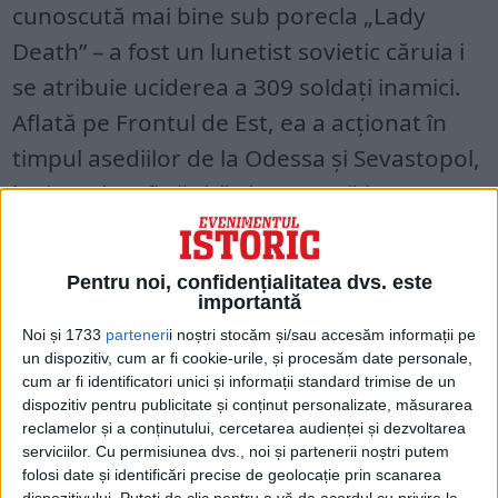
cunoscută mai bine sub porecla „Lady
Death” – a fost un lunetist sovietic căruia i
se atribuie uciderea a 309 soldați inamici.
Aflată pe Frontul de Est, ea a acționat în
timpul asediilor de la Odessa și Sevastopol,
înainte de a fi rănită și evacuată la
Moscova. După ce s-a recuperat, a fost
purtător de cuvânt al Armatei Roșii.
Pentru noi, confidențialitatea dvs. este
importantă
Elizabeth „Lee” Miller, Lady Penrose, a fost
Noi și 1733
parteneri
i noștri stocăm și/sau accesăm informații pe
o fotojurnalistă americană care, în timp ce
un dispozitiv, cum ar fi cookie-urile, și procesăm date personale,
cum ar fi identificatori unici și informații standard trimise de un
lucra pentru Vogue, a acoperit o serie de
dispozitiv pentru publicitate și conținut personalizate, măsurarea
evenimente din timpul celui de-al Doilea
reclamelor și a conținutului, cercetarea audienței și dezvoltarea
serviciilor.
Cu permisiunea dvs., noi și partenerii noștri putem
Război Mondial, inclusiv Blitzul și eliberările
folosi date și identificări precise de geolocație prin scanarea
dispozitivului. Puteți da clic pentru a vă da acordul cu privire la