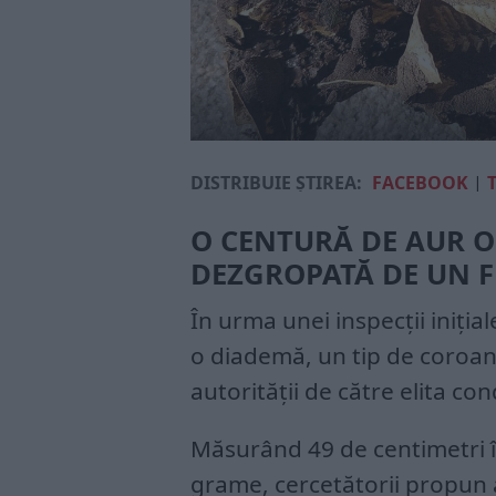
DISTRIBUIE ȘTIREA:
FACEBOOK
|
O CENTURĂ DE AUR 
DEZGROPATĂ DE UN F
În urma unei inspecții inițial
o diademă, un tip de coroan
autorității de către elita co
Măsurând 49 de centimetri î
grame, cercetătorii propun 