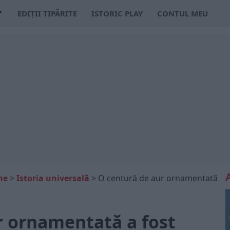
EDIȚII TIPĂRITE
ISTORIC PLAY
CONTUL MEU
ne
>
Istoria universală
>
O centură de aur ornamentată
r ornamentată a fost