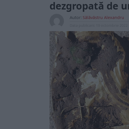
dezgropată de u
Autor:
Sălăvăstru Alexandru
Data publicarii:
19 octombrie 2022