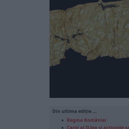
Din ultima ediție ...
Regina României
Carol al II-lea și acțiunil