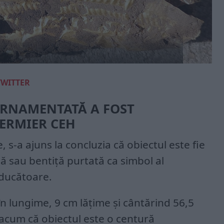
TWITTER
ORNAMENTATĂ A FOST
ERMIER CEH
e, s-a ajuns la concluzia că obiectul este fie
ă sau bentiță purtată ca simbol al
nducătoare.
n lungime, 9 cm lățime și cântărind 56,5
acum că obiectul este o centură