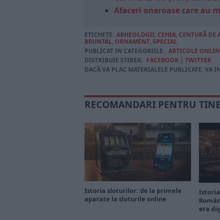
Afaceri oneroase care au 
ETICHETE:
ARHEOLOGII
,
CEHIA
,
CENTURĂ DE 
BRUNTÁL
,
ORNAMENT
,
SPECIAL
PUBLICAT IN CATEGORIILE:
ARTICOLE ONLIN
DISTRIBUIE ȘTIREA:
FACEBOOK
|
TWITTER
DACĂ VA PLAC MATERIALELE PUBLICATE, VA I
RECOMANDARI PENTRU TIN
Istoria sloturilor: de la primele
Istoria
aparate la sloturile online
Români
era di