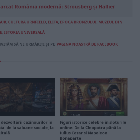
marcat România modernă: Strousberg și Hallier
AUR
,
CULTURA URNFIELD
,
ELITA
,
EPOCA BRONZULUI
,
MUZEUL DIN
E
,
ISTORIA UNIVERSALĂ
NVITĂM SĂ NE URMĂRIȚI ȘI PE
PAGINA NOASTRĂ DE FACEBOOK
E
 dezvoltării cazinourilor în
Figuri istorice celebre în sloturile
a: de la saloane sociale, la
online: De la Cleopatra până la
gitală
Iulius Cezar și Napoleon
Bonaparte