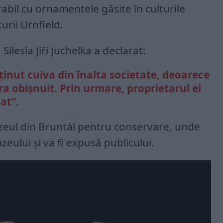
abil cu ornamentele găsite în culturile
urii Urnfield.
ilesia Jiří Juchelka a declarat:
ținut cuiva din înalta societate, deoarece
ra obișnuit. Prin urmare, proprietarul ei
at”.
uzeul din Bruntál pentru conservare, unde
zeului și va fi expusă publicului.