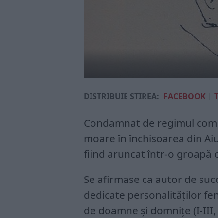
DISTRIBUIE ȘTIREA:
FACEBOOK
|
Condamnat de regimul comuni
moare în închisoarea din Aiud
fiind aruncat într-o groapă
Se afirmase ca autor de succ
dedicate personalităţilor fe
de doamne şi domniţe (I-III,