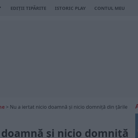
EDIȚII TIPĂRITE
ISTORIC PLAY
CONTUL MEU
ne
>
Nu a iertat nicio doamnă și nicio domniță din țările
o doamnă și nicio domniță