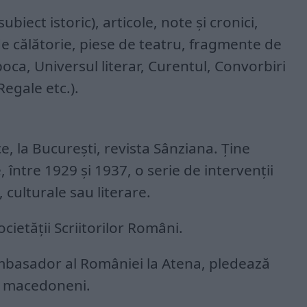
biect istoric), articole, note şi cronici,
 călătorie, piese de teatru, fragmente de
oca, Universul literar, Curentul, Convorbiri
Regale etc.).
e, la Bucureşti, revista Sânziana. Ţine
între 1929 şi 1937, o serie de intervenţii
 culturale sau literare.
ietăţii Scriitorilor Români.
ambasador al României la Atena, pledează
r macedoneni.