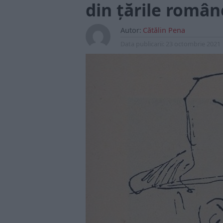
din țările român
Autor:
Cătălin Pena
Data publicarii:
23 octombrie 2021