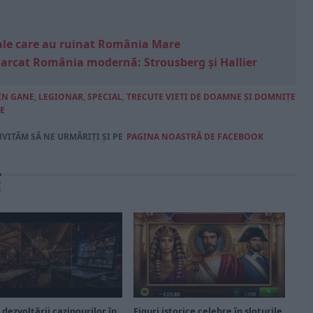
e sale care au ruinat România Mare
marcat România modernă: Strousberg și Hallier
IN GANE
,
LEGIONAR
,
SPECIAL
,
TRECUTE VIETI DE DOAMNE ŞI DOMNIŢE
E
NVITĂM SĂ NE URMĂRIȚI ȘI PE
PAGINA NOASTRĂ DE FACEBOOK
E
 dezvoltării cazinourilor în
Figuri istorice celebre în sloturile