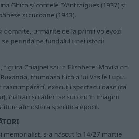
a Ghica şi contele D’Antraigues (1937) şi
upânese şi cucoane (1943).
 domnițe, urmărite de la primii voievozi
 se perindă pe fundalul unei istorii
figura Chiajnei sau a Elisabetei Movilă ori
 Ruxanda, frumoasa fiică a lui Vasile Lupu.
și răscumpărări, execuții spectaculoase (ca
, înălțări și căderi se succed în imagini
stituie atmosfera specifică epocii.
ĂTORI
 memorialist, s-a născut la 14/27 martie