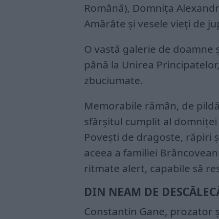
Română), Domniţa Alexandrin
Amărâte şi vesele vieţi de j
O vastă galerie de doamne și
până la Unirea Principatelor,
zbuciumate.
Memorabile rămân, de pildă, 
sfârșitul cumplit al domniței
Povești de dragoste, răpiri 
aceea a familiei Brâncoveanu)
ritmate alert, capabile să re
DIN NEAM DE DESCĂLEC
Constantin Gane, prozator şi