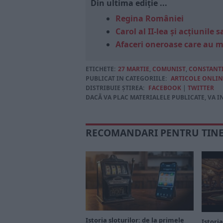
Din ultima ediție ...
Regina României
Carol al II-lea și acțiunil
Afaceri oneroase care au 
ETICHETE:
27 MARTIE
,
COMUNIST
,
CONSTANT
PUBLICAT IN CATEGORIILE:
ARTICOLE ONLIN
DISTRIBUIE ȘTIREA:
FACEBOOK
|
TWITTER
DACĂ VA PLAC MATERIALELE PUBLICATE, VA I
RECOMANDARI PENTRU TIN
Istoria sloturilor: de la primele
Istoria