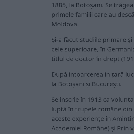
1885, la Botoşani. Se trăgea
primele familii care au des
Moldova.
Şi-a făcut studiile primare ş
cele superioare, în Germania
titlul de doctor în drept (191
După întoarcerea în ţară lu
la Botoşani şi Bucureşti.
Se înscrie în 1913 ca volunta
luptă în trupele române di
aceste experienţe în Amintiri
Academiei Române) şi Prin vi