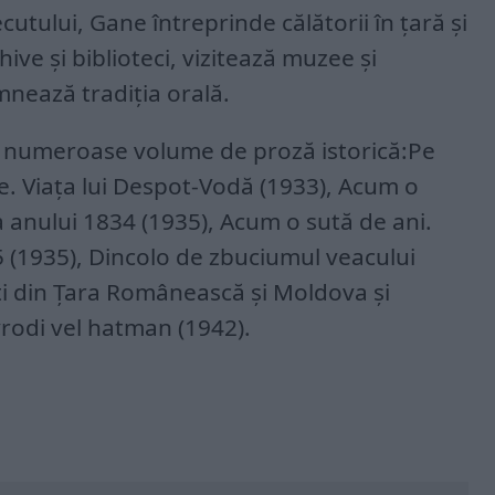
utului, Gane întreprinde călătorii în ţară şi
hive şi biblioteci, vizitează muzee şi
ează tradiţia orală.
ie numeroase volume de proză istorică:Pe
e. Viaţa lui Despot-Vodă (1933), Acum o
a anului 1834 (1935), Acum o sută de ani.
5 (1935), Dincolo de zbuciumul veacului
i din Ţara Românească şi Moldova şi
rodi vel hatman (1942).