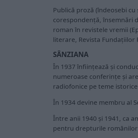
Publică proză (îndeosebi cu su
corespondenţă, însemnări de
roman în revistele vremii (Ep
literare, Revista Fundaţiilor 
SÂNZIANA
În 1937 înfiinţează şi conduc
numeroase conferinţe şi are, 
radiofonice pe teme istorice,
În 1934 devine membru al Soc
Între anii 1940 şi 1941, ca 
pentru drepturile românilo