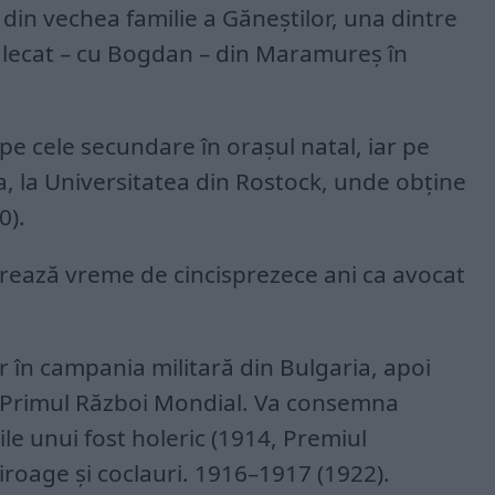
 din vechea familie a Găneștilor, una dintre
călecat – cu Bogdan – din Maramureș în
i pe cele secundare în oraşul natal, iar pe
, la Universitatea din Rostock, unde obţine
0).
crează vreme de cincisprezece ani ca avocat
r în campania militară din Bulgaria, apoi
n Primul Război Mondial. Va consemna
le unui fost holeric (1914, Premiul
roage şi coclauri. 1916–1917 (1922).