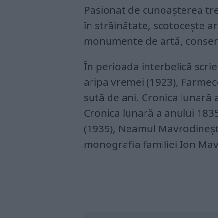
Pasionat de cunoaşterea trec
în străinătate, scotoceşte ar
monumente de artă, consemn
În perioada interbelică scr
aripa vremei (1923), Farmec
sută de ani. Cronica lunară 
Cronica lunară a anului 183
(1939), Neamul Mavrodineşt
monografia familiei Ion Mav