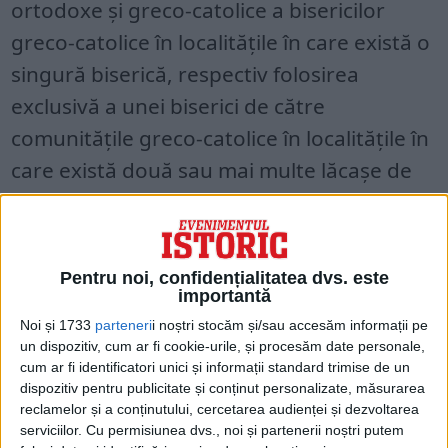
ortodoxe și greco-catolice a bisericilor
greco-catolice în localitățile în care există o
singură biserică, respectiv folosirea
exclusivă a unei biserici de către
comunitățile greco-catolice în localitățile în
care există două sau mai multe lăcașe de
cult.
Pentru noi, confidențialitatea dvs. este
importantă
Noi și 1733
parteneri
i noștri stocăm și/sau accesăm informații pe
un dispozitiv, cum ar fi cookie-urile, și procesăm date personale,
cum ar fi identificatori unici și informații standard trimise de un
dispozitiv pentru publicitate și conținut personalizate, măsurarea
reclamelor și a conținutului, cercetarea audienței și dezvoltarea
serviciilor.
Cu permisiunea dvs., noi și partenerii noștri putem