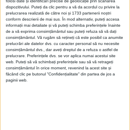
folosi date și identificări precise de geolocație prin scanarea
dispozitivului. Puteți da clic pentru a vă da acordul cu privire la
prelucrarea realizată de către noi și 1733 partenerii noștri
Această inițiativă a fost completată de
conform descrierii de mai sus. În mod alternativ, puteți accesa
senatorul Corneliu Turianu și adoptată de
informații mai detaliate și vă puteți schimba preferințele înainte
de a vă exprima consimțământul sau puteți refuza să vă dați
Senat în data de 12 iunie 1997, fapt care a
consimțământul.
Vă rugăm să rețineți că este posibil ca anumite
dus la o reacție aprinsă din partea
prelucrări ale datelor dvs. cu caracter personal să nu necesite
consimțământul dvs., dar aveți dreptul de a refuza o astfel de
episcopatului Bisericii Ortodoxe Române
prelucrare. Preferințele dvs. se vor aplica numai acestui site
din Transilvania, reacție amplificată de
web. Puteți să vă schimbați preferințele sau să vă retrageți
consimțământul în orice moment, revenind la acest site și
parlamentarii PUNR.
făcând clic pe butonul "Confidențialitate" din partea de jos a
paginii web.
Legea Boilă-Turianu a fost tergiversată la
Camera Deputaților timp de patru ani și în
cele din urmă respinsă pe 25 septembrie
2001, în noua legislatură dominată de
PDSR, devenit PSD în iunie 2001.