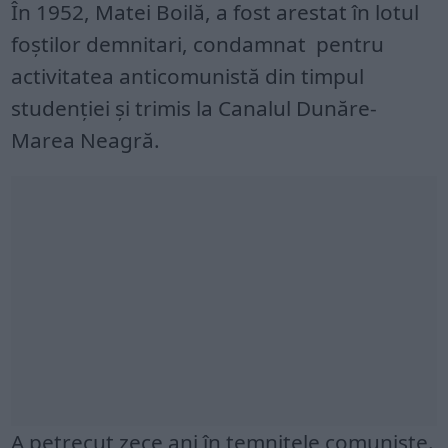
În 1952, Matei Boilă, a fost arestat în lotul
foştilor demnitari, condamnat pentru
activitatea anticomunistă din timpul
studenţiei și trimis la Canalul Dunăre-
Marea Neagră.
A petrecut zece ani în temniţele comuniste.