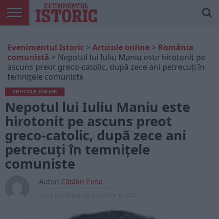
ARTICOLE
ONLINE
EDIȚII
ISTORIC
CONTUL
Evenimentul Istoric
>
Articole online
>
România
TIPĂRITE
PLAY
MEU
comunistă
>
Nepotul lui Iuliu Maniu este hirotonit pe
ascuns preot greco-catolic, după zece ani petrecuți în
temnițele comuniste
ARTICOLE ONLINE
Nepotul lui Iuliu Maniu este
hirotonit pe ascuns preot
greco-catolic, după zece ani
petrecuți în temnițele
comuniste
Autor:
Cătălin Pena
Data publicarii:
29 octombrie 2021