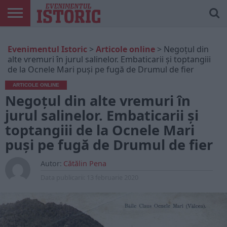
ARTICOLE
ONLINE
EDIȚII
ISTORIC
CONTUL
Evenimentul Istoric
>
Articole online
>
Negoțul din
TIPĂRITE
PLAY
MEU
alte vremuri în jurul salinelor. Embaticarii și toptangiii
de la Ocnele Mari puși pe fugă de Drumul de fier
ARTICOLE ONLINE
Negoțul din alte vremuri în
jurul salinelor. Embaticarii și
toptangiii de la Ocnele Mari
puși pe fugă de Drumul de fier
Autor:
Cătălin Pena
Data publicarii:
13 februarie 2020