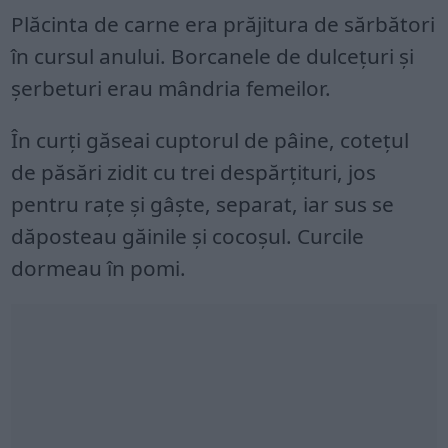
Plăcinta de carne era prăjitura de sărbători
în cursul anului. Borcanele de dulcețuri și
șerbeturi erau mândria femeilor.
În curți găseai cuptorul de pâine, cotețul
de păsări zidit cu trei despărțituri, jos
pentru rațe și gâște, separat, iar sus se
dăposteau găinile și cocoșul. Curcile
dormeau în pomi.