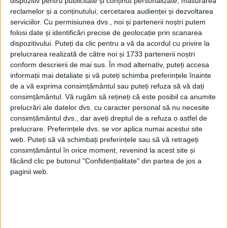
dispozitiv pentru publicitate și conținut personalizate, măsurarea
rezerva negustorilor din târg, Oțetul de vin
reclamelor și a conținutului, cercetarea audienței și dezvoltarea
serviciilor.
Cu permisiunea dvs., noi și partenerii noștri putem
era pus în butoiașe, mai la o parte.
folosi date și identificări precise de geolocație prin scanarea
dispozitivului. Puteți da clic pentru a vă da acordul cu privire la
LAPTELE BĂTUT CU STELE DE UNT
prelucrarea realizată de către noi și 1733 partenerii noștri
conform descrierii de mai sus. În mod alternativ, puteți accesa
Fiecare creștin avea măcar o vacă.
informații mai detaliate și vă puteți schimba preferințele înainte
de a vă exprima consimțământul sau puteți refuza să vă dați
Putineiul îl băteau toți ai casei, inclusiv
consimțământul.
Vă rugăm să rețineți că este posibil ca anumite
copiii. Untul se culegea de deasupra cu
prelucrări ale datelor dvs. cu caracter personal să nu necesite
consimțământul dvs., dar aveți dreptul de a refuza o astfel de
lingura. Unt prospăt mâncau cel mult
prelucrare. Preferințele dvs. se vor aplica numai acestui site
copiii, cu mămăligă caldă, mâncarea lor
web. Puteți să vă schimbați preferințele sau să vă retrageți
consimțământul în orice moment, revenind la acest site și
favorită. Restul se topea. Se gătea cu el sau
făcând clic pe butonul "Confidențialitate" din partea de jos a
se vindea.
paginii web.