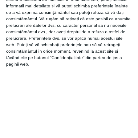
naţionalizarea principalelor mijloace de
informații mai detaliate și vă puteți schimba preferințele înainte
de a vă exprima consimțământul sau puteți refuza să vă dați
producţie. După discuţii sumare, acesta a
consimțământul.
Vă rugăm să rețineți că este posibil ca anumite
fost votat în unanimitate, în aceeași zi.
prelucrări ale datelor dvs. cu caracter personal să nu necesite
consimțământul dvs., dar aveți dreptul de a refuza o astfel de
Potrivit art. l see naţionalizează toate
prelucrare. Preferințele dvs. se vor aplica numai acestui site
bogăţiile subsolului care nu se găseau în
web. Puteți să vă schimbați preferințele sau să vă retrageți
consimțământul în orice moment, revenind la acest site și
proprietatea statului la data intrării în
făcând clic pe butonul "Confidențialitate" din partea de jos a
vigoare a Constituţiei Republicii Populare
paginii web.
Române, precum și întreprinderile
industriale, societăţile de orice fel si
asociaţiunile particulare industria/e,
bancare, de asigurări, miniere, de
transporturi si telecomunicaţii.