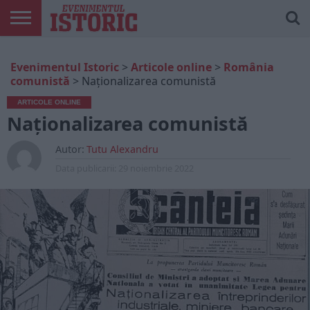
ARTICOLE
ONLINE
EDIȚII
ISTORIC
CONTUL
Evenimentul Istoric
>
Articole online
>
România
TIPĂRITE
PLAY
MEU
comunistă
>
Naționalizarea comunistă
ARTICOLE ONLINE
Naționalizarea comunistă
Autor:
Tutu Alexandru
Data publicarii:
29 noiembrie 2022