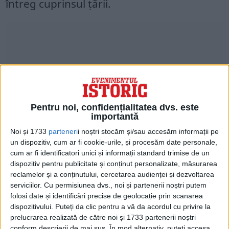
întreg cuprinsul ţării.
Pentru noi, confidențialitatea dvs. este
importantă
Noi și 1733
parteneri
i noștri stocăm și/sau accesăm informații pe
un dispozitiv, cum ar fi cookie-urile, și procesăm date personale,
cum ar fi identificatori unici și informații standard trimise de un
Aceste comisii și colective îsi desfășurau
dispozitiv pentru publicitate și conținut personalizate, măsurarea
activitatea ca organe ale Consiliului
reclamelor și a conținutului, cercetarea audienței și dezvoltarea
serviciilor.
Cu permisiunea dvs., noi și partenerii noștri putem
Superior Economic. În zilele de 9-11 iunie
folosi date și identificări precise de geolocație prin scanarea
1948 a avut loc Plenara C.C. al P.M.R., care
dispozitivului. Puteți da clic pentru a vă da acordul cu privire la
prelucrarea realizată de către noi și 1733 partenerii noștri
a aprobat lucrările pregătitoare privind
conform descrierii de mai sus. În mod alternativ, puteți accesa