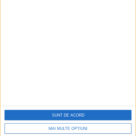
Istoria sloturilor: de la primele aparate
la sloturile online
Istoria dezvoltării cazinourilor în
România: de la saloane sociale, la era
digitală
Figuri istorice celebre în sloturile online:
De la Cleopatra până la Iulius Cezar și
Napoleon Bonaparte
Aprilie 2026
SUNT DE ACORD
MAI MULTE OPȚIUNI