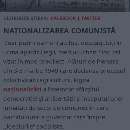
DISTRIBUIE ȘTIREA:
FACEBOOK
|
TWITTER
NAȚIONALIZAREA COMUNISTĂ
Doar puțini oameni au fost despăgubiți în
urma aplicării legii, mediul urban fiind cel
vizat în mod predilect. Alături de Plenara
din 3-5 martie 1949 care declanșa procesul
colectivizării agriculturii, legea
naționalizări
a însemnat sfârșitul
democrației și al libertății și începutul unei
jumătăți de secol de comunist în care
partidul-unic a guvernat țara înspre
,,idealurile” socialiste.