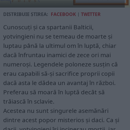
DISTRIBUIE ȘTIREA:
FACEBOOK
|
TWITTER
Cunoscuți și ca spartanii Balticii,
yotvingieni nu se temeau de moarte și
luptau până la ultimul om în luptă, chiar
dacă înfruntau inamici de zece ori mai
numeroși. Legendele poloneze susțin că
erau capabili să-și sacrifice proprii copii
dacă asta le dădea un avantaj în război.
Preferau să moară în luptă decât să
trăiască în sclavie.
Acestea nu sunt singurele asemănări
dintre acest popor misterios și daci. Ca și
dacii, yotvingieni își incinerau morții, iar