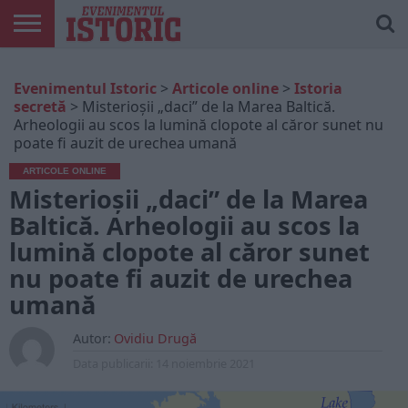
ARTICOLE
ONLINE
EDIȚII
ISTORIC
CONTUL
Evenimentul Istoric
>
Articole online
>
Istoria
TIPĂRITE
PLAY
MEU
secretă
>
Misterioșii „daci” de la Marea Baltică.
Arheologii au scos la lumină clopote al căror sunet nu
poate fi auzit de urechea umană
ARTICOLE ONLINE
Misterioșii „daci” de la Marea
Baltică. Arheologii au scos la
lumină clopote al căror sunet
nu poate fi auzit de urechea
umană
Autor:
Ovidiu Drugă
Data publicarii:
14 noiembrie 2021