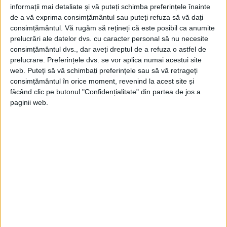
stăpânirii yotvingienilor în regiune. Au
informații mai detaliate și vă puteți schimba preferințele înainte
de a vă exprima consimțământul sau puteți refuza să vă dați
asediat una dintre cele mai importante
consimțământul.
Vă rugăm să rețineți că este posibil ca anumite
cetăți ale Yotvingienilor. Aceasta a fost
prelucrări ale datelor dvs. cu caracter personal să nu necesite
consimțământul dvs., dar aveți dreptul de a refuza o astfel de
cucerită ca urmare a trădării mai multor
prelucrare. Preferințele dvs. se vor aplica numai acestui site
războinici yotvingieni. Mulți dintre
web. Puteți să vă schimbați preferințele sau să vă retrageți
consimțământul în orice moment, revenind la acest site și
yotvingieni au fost măcelăriți, în timp ce
făcând clic pe butonul "Confidențialitate" din partea de jos a
alții au fost strămuți în alte zone.
paginii web.
De-a lungul secolelor care au urmat,
yotvingienii supraviețuitori și-au pierdut
limba. Cu toate astea, în secolul al XIX-lea,
conform unui recensământ efectuat în
1860 în regiunea Grodno, 30.000 de
oameni care se identificau drept
yotvingieni, deși nu cunoșteau limba