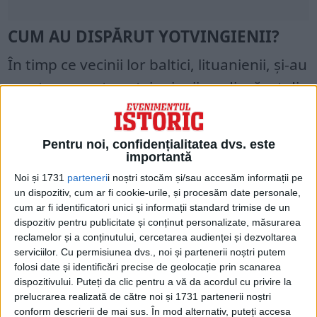
CUM AU DISPĂRUT YOTVINGIENII?
În timp ce vecinii lor baltici, lituanienii, și-au
creat un regat , yotvingienii au dispărut din
paginile istoriei. La vest de Yotvingia a
apărut o nouă putere, căreia bravii balți nu
Pentru noi, confidențialitatea dvs. este
i-au putut face față: teutonii.
importantă
„Cavalerii teutoni au atacat de multe ori,
Noi și 1731
parteneri
i noștri stocăm și/sau accesăm informații pe
un dispozitiv, cum ar fi cookie-urile, și procesăm date personale,
decimând nu numai războinicii, ci și sate și
cum ar fi identificatori unici și informații standard trimise de un
orașe întregi”, a spus Siemaszko.
dispozitiv pentru publicitate și conținut personalizate, măsurarea
reclamelor și a conținutului, cercetarea audienței și dezvoltarea
serviciilor.
Cu permisiunea dvs., noi și partenerii noștri putem
Cavalerii teutoni aveau cea mai puternică
folosi date și identificări precise de geolocație prin scanarea
armată din Europa la acea vreme și în 1283
dispozitivului. Puteți da clic pentru a vă da acordul cu privire la
prelucrarea realizată de către noi și 1731 partenerii noștri
au pornit într-o cruciadă care a pus capăt
conform descrierii de mai sus. În mod alternativ, puteți accesa