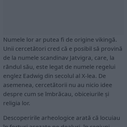
Numele lor ar putea fi de origine vikingă.
Unii cercetători cred că e posibil să provină
de la numele scandinav Jatvigra, care, la
rândul său, este legat de numele regelui
englez Eadwig din secolul al X-lea. De
asemenea, cercetătorii nu au nicio idee
despre cum se îmbrăcau, obiceiurile și
religia lor.
Descoperirile arheologice arată că locuiau
în forturi așezate pe dealuri, în regiuni