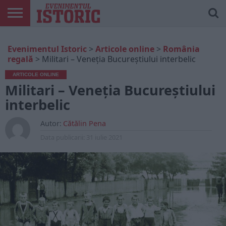
ARTICOLE
ONLINE
EDIȚII
ISTORIC
CONTUL
Evenimentul Istoric
>
Articole online
>
România
TIPĂRITE
PLAY
MEU
regală
>
Militari – Veneția Bucureștiului interbelic
ARTICOLE ONLINE
Militari – Veneția Bucureștiului
interbelic
Autor:
Cătălin Pena
Data publicarii:
31 iulie 2021