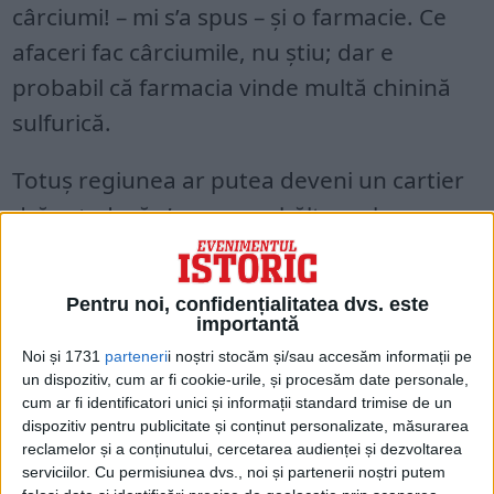
cârciumi! – mi s’a spus – şi o farmacie. Ce
afaceri fac cârciumile, nu ştiu; dar e
probabil că farmacia vinde multă chinină
sulfurică.
Totuş regiunea ar putea deveni un cartier
drăguţ, dacă s’ar scurge băltoacele, care o
infectează.
Nu ştiu, dacă cei de pe la Militari găsesc
Pentru noi, confidențialitatea dvs. este
importantă
ceva de pescuit prin bălţile lor, dar să
Noi și 1731
parteneri
i noștri stocăm și/sau accesăm informații pe
spunem ceva şi despre pescarii
un dispozitiv, cum ar fi cookie-urile, și procesăm date personale,
cum ar fi identificatori unici și informații standard trimise de un
bucureşteni de la sud-estul oraşului.
dispozitiv pentru publicitate și conținut personalizate, măsurarea
reclamelor și a conținutului, cercetarea audienței și dezvoltarea
Aci, pe malul Dâmboviţei, se află
serviciilor.
Cu permisiunea dvs., noi și partenerii noștri putem