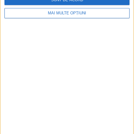
MAI MULTE OPȚIUNI
Ediția tipărită
Mai multe articole