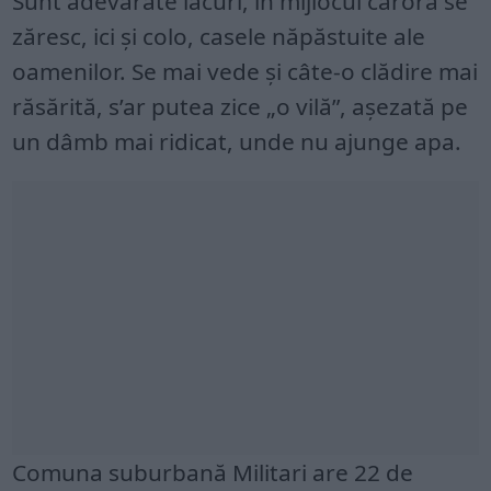
Sunt adevărate lacuri, în mijlocul cărora se
zăresc, ici şi colo, casele năpăstuite ale
oamenilor. Se mai vede şi câte-o clădire mai
răsărită, s’ar putea zice „o vilă”, aşezată pe
un dâmb mai ridicat, unde nu ajunge apa.
Comuna suburbană Militari are 22 de