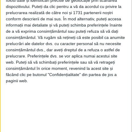
folosi date și identificări precise de geolocație prin scanarea
sărăcimea, care locuieşte în apropiere de
dispozitivului. Puteți da clic pentru a vă da acordul cu privire la
Abator.
prelucrarea realizată de către noi și 1731 partenerii noștri
conform descrierii de mai sus. În mod alternativ, puteți accesa
informații mai detaliate și vă puteți schimba preferințele înainte
Toţi caută să scoată din apa murdară fel de
de a vă exprima consimțământul sau puteți refuza să vă dați
fel de rămăşiţe, intestine şi organe
consimțământul.
Vă rugăm să rețineți că este posibil ca anumite
prelucrări ale datelor dvs. cu caracter personal să nu necesite
lepădate, ale animalelor tăiate şi care
consimțământul dvs., dar aveți dreptul de a refuza o astfel de
plutesc în apa înroşită, ce vine prin sumbra
prelucrare. Preferințele dvs. se vor aplica numai acestui site
web. Puteți să vă schimbați preferințele sau să vă retrageți
gură de canal a abatorului.
consimțământul în orice moment, revenind la acest site și
făcând clic pe butonul "Confidențialitate" din partea de jos a
paginii web.