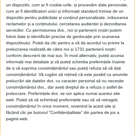
Wellman, „Buffalo Bill” (1944) regizat tot de
un dispozitiv, cum ar fi cookie-urile, și procesăm date personale,
cum ar fi identificatori unici și informații standard trimise de un
Wellman, „Back To Bataan” (1945) de
dispozitiv pentru publicitate și conținut personalizate, măsurarea
reclamelor și a conținutului, cercetarea audienței și dezvoltarea
Edward Dmytryk, „Sinbad the Sailor” (1947)
serviciilor.
Cu permisiunea dvs., noi și partenerii noștri putem
de Richard Wallace.
folosi date și identificări precise de geolocație prin scanarea
dispozitivului. Puteți da clic pentru a vă da acordul cu privire la
prelucrarea realizată de către noi și 1731 partenerii noștri
conform descrierii de mai sus. În mod alternativ, puteți accesa
informații mai detaliate și vă puteți schimba preferințele înainte
de a vă exprima consimțământul sau puteți refuza să vă dați
consimțământul.
Vă rugăm să rețineți că este posibil ca anumite
prelucrări ale datelor dvs. cu caracter personal să nu necesite
consimțământul dvs., dar aveți dreptul de a refuza o astfel de
prelucrare. Preferințele dvs. se vor aplica numai acestui site
web. Puteți să vă schimbați preferințele sau să vă retrageți
consimțământul în orice moment, revenind la acest site și
făcând clic pe butonul "Confidențialitate" din partea de jos a
paginii web.
PREMIUL OSCAR