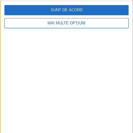
SUNT DE ACORD
MAI MULTE OPȚIUNI
După divorţul de fiica regizorului Cecil B.
De Mille, Katherine (cu care a avut trei
copii), Quinn a mai fost căsătorit cu
Iolanda, până în 1993, apoi cu secretara
sa, Kathy Benvin.
Anthony Quinn şi-a petrecut ultimii ani din
viaţă în Bristol, Rhode Island. A murit la 3
iunie 2001, în Boston, la vârsta de 86 de
ani.