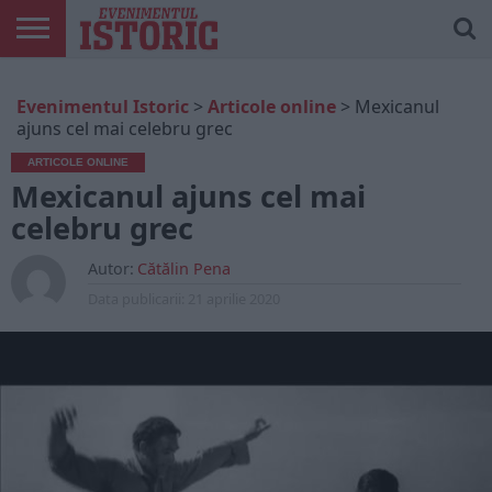
ARTICOLE
ONLINE
EDIȚII
ISTORIC
CONTUL
Evenimentul Istoric
>
Articole online
>
Mexicanul
TIPĂRITE
PLAY
MEU
ajuns cel mai celebru grec
ARTICOLE ONLINE
Mexicanul ajuns cel mai
celebru grec
Autor:
Cătălin Pena
Data publicarii:
21 aprilie 2020