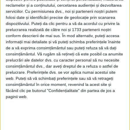
cultura americană din afara casei.
reclamelor și a conținutului, cercetarea audienței și dezvoltarea
serviciilor.
Cu permisiunea dvs., noi și partenerii noștri putem
folosi date și identificări precise de geolocație prin scanarea
dispozitivului. Puteți da clic pentru a vă da acordul cu privire la
prelucrarea realizată de către noi și 1733 partenerii noștri
conform descrierii de mai sus. În mod alternativ, puteți accesa
informații mai detaliate și vă puteți schimba preferințele înainte
de a vă exprima consimțământul sau puteți refuza să vă dați
consimțământul.
Vă rugăm să rețineți că este posibil ca anumite
prelucrări ale datelor dvs. cu caracter personal să nu necesite
consimțământul dvs., dar aveți dreptul de a refuza o astfel de
prelucrare. Preferințele dvs. se vor aplica numai acestui site
web. Puteți să vă schimbați preferințele sau să vă retrageți
consimțământul în orice moment, revenind la acest site și
Ce l-a făcut pe tatăl dumneavoastră să se
făcând clic pe butonul "Confidențialitate" din partea de jos a
paginii web.
întoarcă la ortodoxism, religia copilăriei sale,
după ce a fost eliberat din Gulag?
De fapt, întoarcerea sa graduală spre