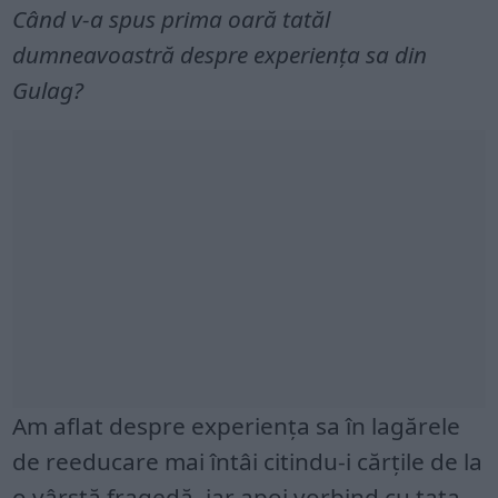
Când v-a spus prima oară tatăl
dumneavoastră despre experienţa sa din
Gulag?
Am aflat despre experienţa sa în lagărele
de reeducare mai întâi citindu-i cărţile de la
o vârstă fragedă, iar apoi vorbind cu tata