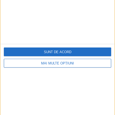
la sloturile online
Istoria dezvoltării cazinourilor în
România: de la saloane sociale, la era
digitală
Figuri istorice celebre în sloturile online:
SUNT DE ACORD
De la Cleopatra până la Iulius Cezar și
Napoleon Bonaparte
MAI MULTE OPȚIUNI
Aprilie 2026