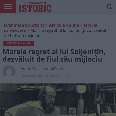
ARTICOLE
ONLINE
EDIȚII
ISTORIC
CONTUL
Evenimentul Istoric
>
Articole online
>
Istoria
TIPĂRITE
PLAY
MEU
universală
>
Marele regret al lui Soljeniţîn, dezvăluit
de fiul său mijlociu
ARTICOLE ONLINE
Marele regret al lui Soljeniţîn,
dezvăluit de fiul său mijlociu
Autor:
Evenimentul Istoric
Data publicarii:
28 septembrie 2021