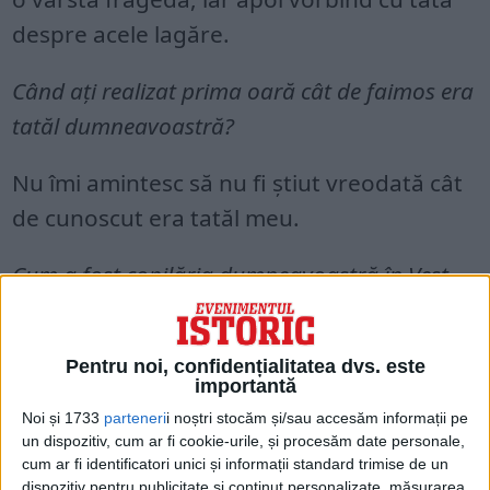
despre acele lagăre.
Când aţi realizat prima oară cât de faimos era
tatăl dumneavoastră?
Nu îmi amintesc să nu fi ştiut vreodată cât
de cunoscut era tatăl meu.
Cum a fost copilăria dumneavoastră în Vest,
în America?
A fost o copilărie fericită pentru că eram o
Pentru noi, confidențialitatea dvs. este
importantă
familie puternică şi fericită. Însă eram şi o
Noi și 1733
parteneri
i noștri stocăm și/sau accesăm informații pe
familie „duală”, din cauza contrastului
un dispozitiv, cum ar fi cookie-urile, și procesăm date personale,
cum ar fi identificatori unici și informații standard trimise de un
dintre cultura noastră rusească de acasă şi
dispozitiv pentru publicitate și conținut personalizate, măsurarea