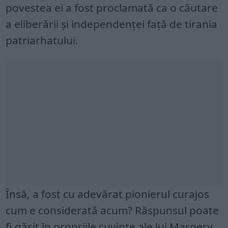
povestea ei a fost proclamată ca o căutare
a eliberării și independenței față de tirania
patriarhatului.
Însă, a fost cu adevărat pionierul curajos
cum e considerată acum? Răspunsul poate
fi găsit în propriile cuvinte ale lui Margery.