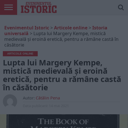
ARTICOLE
ONLINE
EDIȚII
ISTORIC
CONTUL
Evenimentul Istoric
>
Articole online
>
Istoria
TIPĂRITE
PLAY
MEU
universală
>
Lupta lui Margery Kempe, mistică
medievală și eroină eretică, pentru a rămâne castă în
căsătorie
ARTICOLE ONLINE
Lupta lui Margery Kempe,
mistică medievală și eroină
eretică, pentru a rămâne castă
în căsătorie
Autor:
Cătălin Pena
Data publicarii:
14 mai 2021