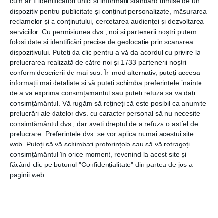
menționează doar în trecere.
cum ar fi identificatori unici și informații standard trimise de un
dispozitiv pentru publicitate și conținut personalizate, măsurarea
reclamelor și a conținutului, cercetarea audienței și dezvoltarea
serviciilor.
Cu permisiunea dvs., noi și partenerii noștri putem
folosi date și identificări precise de geolocație prin scanarea
dispozitivului. Puteți da clic pentru a vă da acordul cu privire la
prelucrarea realizată de către noi și 1733 partenerii noștri
conform descrierii de mai sus. În mod alternativ, puteți accesa
informații mai detaliate și vă puteți schimba preferințele înainte
de a vă exprima consimțământul sau puteți refuza să vă dați
consimțământul.
Vă rugăm să rețineți că este posibil ca anumite
prelucrări ale datelor dvs. cu caracter personal să nu necesite
consimțământul dvs., dar aveți dreptul de a refuza o astfel de
prelucrare. Preferințele dvs. se vor aplica numai acestui site
web. Puteți să vă schimbați preferințele sau să vă retrageți
Practic tot ce știm despre viața lui Margery
consimțământul în orice moment, revenind la acest site și
provine din cartea ei, care a supraviețuit
făcând clic pe butonul "Confidențialitate" din partea de jos a
paginii web.
într-un singur manuscris copiat după
original de un călugăr din Norwich,
cunoscut sub numele de Richard