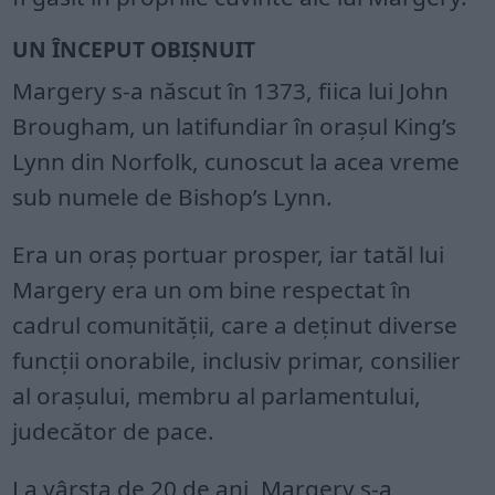
UN ÎNCEPUT OBIȘNUIT
Margery s-a născut în 1373, fiica lui John
Brougham, un latifundiar în orașul King’s
Lynn din Norfolk, cunoscut la acea vreme
sub numele de Bishop’s Lynn.
Era un oraș portuar prosper, iar tatăl lui
Margery era un om bine respectat în
cadrul comunității, care a deținut diverse
funcții onorabile, inclusiv primar, consilier
al orașului, membru al parlamentului,
judecător de pace.
La vârsta de 20 de ani, Margery s-a