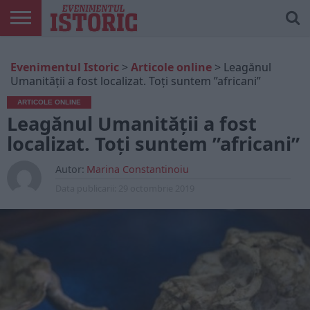
ARTICOLE
ONLINE
EDIȚII
ISTORIC
CONTUL
Evenimentul Istoric
>
Articole online
>
Leagănul
TIPĂRITE
PLAY
MEU
Umanității a fost localizat. Toți suntem ”africani”
ARTICOLE ONLINE
Leagănul Umanității a fost
localizat. Toți suntem ”africani”
Autor:
Marina Constantinoiu
Data publicarii:
29 octombrie 2019