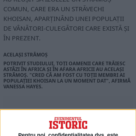
COMUN, CARE ERA UN STRĂVECHI
KHOISAN, APARŢINÂND UNEI POPULAŢII
DE VÂNĂTORI-CULEGĂTORI CARE EXISTĂ ŞI
ÎN PREZENT.
ACELAȘI STRĂMOȘ
POTRIVIT STUDIULUI, TOŢI OAMENII CARE TRĂIESC
ASTĂZI ÎN AFRICA ŞI ÎN AFARA AFRICII AU ACELAŞI
STRĂMOŞ. "CRED CĂ AM FOST CU TOŢII MEMBRI AI
POPULAŢIEI KHOISAN LA UN MOMENT DAT", AFIRMĂ
VANESSA HAYES.
Pentru noi, confidențialitatea dvs. este