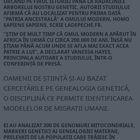
URCÂND PE FIRUL ISTORIEI PÂNĂ LA RĂDĂCINILE
ARBORELUI NOSTRU GENETIC, AUTORII STUDIULUI
AFIRMĂ CĂ AU LOCALIZAT PENTRU PRIMA DATĂ
"PATRIA ANCESTRALĂ" A OMULUI MODERN, HOMO
SAPIENS SAPIENS, SCRIE
LADEPECHE.FR
.
"ŞTIM DE MULT TIMP CĂ OMUL MODERN A APĂRUT ÎN
AFRICA ÎN URMĂ CU CIRCA 200.000 DE ANI. ÎNSĂ NU
ŞTIAM PÂNĂ ACUM UNDE SE AFLA MAI EXACT ACEA
PATRIE A LUI", A DECLARAT VANESSA HAYES,
PRINCIPALA AUTOARE A STUDIULUI, ÎNTR-O
CONFERINŢĂ DE PRESĂ.
OAMENII DE ŞTIINŢĂ ŞI-AU BAZAT
CERCETĂRILE PE GENEALOGIA GENETICĂ,
O DISCIPLINĂ CE PERMITE IDENTIFICAREA
MODELELOR DE MIGRAŢII UMANE.
EI AU ANALIZAT 200 DE GENOMURI MITOCONDRIALE,
MARKERI GENETICI AI GENEALOGIEI MATERNE,
PRELEVAŢI DE LA POPULAŢII CARE TRĂIESC ÎN