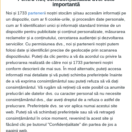
importantă
Noi și 1733
parteneri
i noștri stocăm și/sau accesăm informații pe
un dispozitiv, cum ar fi cookie-urile, și procesăm date personale,
cum ar fi identificatori unici și informații standard trimise de un
dispozitiv pentru publicitate și conținut personalizate, măsurarea
ACEI REPREZENTANŢI AI POPULAŢIEI
reclamelor și a conținutului, cercetarea audienței și dezvoltarea
serviciilor.
Cu permisiunea dvs., noi și partenerii noștri putem
KHOISAN, PRIMA COMUNITATE UMANĂ
folosi date și identificări precise de geolocație prin scanarea
MODERNĂ, AR FI TRĂIT ÎN ACEEAŞI
dispozitivului. Puteți da clic pentru a vă da acordul cu privire la
prelucrarea realizată de către noi și 1733 partenerii noștri
REGIUNE TIMP DE 70.000 DE ANI, FĂRĂ SĂ
conform descrierii de mai sus. În mod alternativ, puteți accesa
informații mai detaliate și vă puteți schimba preferințele înainte
SE DEPLASEZE. CUM S-A AFLAT ACEST
de a vă exprima consimțământul sau puteți refuza să vă dați
LUCRU? PENTRU CĂ GENOMUL LOR A
consimțământul.
Vă rugăm să rețineți că este posibil ca anumite
prelucrări ale datelor dvs. cu caracter personal să nu necesite
RĂMAS IDENTIC, FĂRĂ SĂ SUFERE
consimțământul dvs., dar aveți dreptul de a refuza o astfel de
MODIFICĂRI, ÎN PERIOADA 200.000 Î.E.N. –
prelucrare. Preferințele dvs. se vor aplica numai acestui site
web. Puteți să vă schimbați preferințele sau să vă retrageți
130.000 Î.E.N.
consimțământul în orice moment, revenind la acest site și
făcând clic pe butonul "Confidențialitate" din partea de jos a
COMUNITATEA AR FI PROSPERAT ÎN ACEA
paginii web.