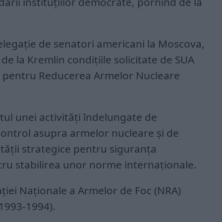
ării instituţiilor democrate, pornind de la
legaţie de senatori americani la Moscova,
 de la Kremlin condiţiile solicitate de SUA
ui pentru Reducerea Armelor Nucleare
ul unei activităţi îndelungate de
control asupra armelor nucleare şi de
tăţii strategice pentru siguranţa
tru stabilirea unor norme internaţionale.
ţiei Naţionale a Armelor de Foc (NRA)
(1993-1994).