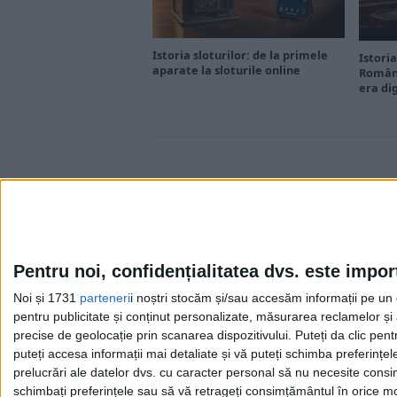
Istoria sloturilor: de la primele
Istoria
aparate la sloturile online
Români
era di
Pentru noi, confidențialitatea dvs. este impor
Noi și 1731
parteneri
i noștri stocăm și/sau accesăm informații pe un di
Cea mai mare revistă de istorie din Europa!
.
pentru publicitate și conținut personalizate, măsurarea reclamelor și a
Media KIT
precise de geolocație prin scanarea dispozitivului. Puteți da clic pent
puteți accesa informații mai detaliate și vă puteți schimba preferinț
prelucrări ale datelor dvs. cu caracter personal să nu necesite consim
schimbați preferințele sau să vă retrageți consimțământul în orice mom