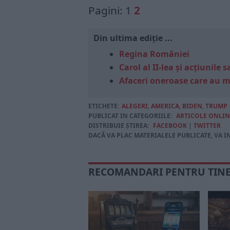
Pagini:
1
2
Din ultima ediție ...
Regina României
Carol al II-lea și acțiunil
Afaceri oneroase care au 
ETICHETE:
ALEGERI
,
AMERICA
,
BIDEN
,
TRUMP
PUBLICAT IN CATEGORIILE:
ARTICOLE ONLIN
DISTRIBUIE ȘTIREA:
FACEBOOK
|
TWITTER
DACĂ VA PLAC MATERIALELE PUBLICATE, VA I
RECOMANDARI PENTRU TIN