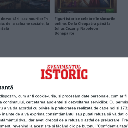
 dezvoltării cazinourilor în
Figuri istorice celebre în sloturile
a: de la saloane sociale, la
online: De la Cleopatra până la
gitală
Iulius Cezar și Napoleon
Bonaparte
PORTOFOLIU
Capital
Evenimentul Zilei
tantă
Doctorul Zilei
Infofinanciar
spozitiv, cum ar fi cookie-urile, și procesăm date personale, cum ar fi id
Infoactual
 conținutului, cercetarea audienței și dezvoltarea serviciilor.
Cu permisi
Editura de carte
ru a vă da acordul cu privire la prelucrarea realizată de către noi și 173
EVZ Comunicate
ele înainte de a vă exprima consimțământul sau puteți refuza să vă dați
Capital Comunicate
țământul dvs., dar aveți dreptul de a refuza o astfel de prelucrare. Pre
Animal Zoo
ent, revenind la acest site și făcând clic pe butonul "Confidențialitate"
Capital Comunicate