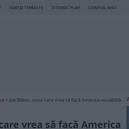
EDIȚII TIPĂRITE
ISTORIC PLAY
CONTUL MEU
ne
>
Joe Biden, omul care vrea să facă America socialistă.
care vrea să facă America