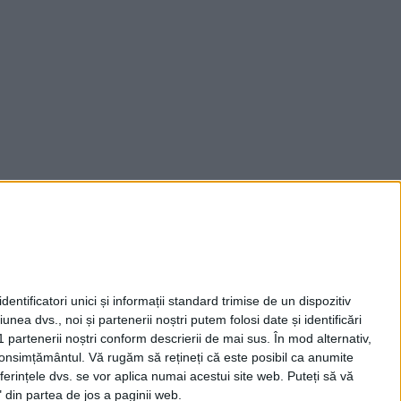
entificatori unici și informații standard trimise de un dispozitiv
unea dvs., noi și partenerii noștri putem folosi date și identificări
1 partenerii noștri conform descrierii de mai sus. În mod alternativ,
 consimțământul.
Vă rugăm să rețineți că este posibil ca anumite
ferințele dvs. se vor aplica numai acestui site web. Puteți să vă
 din partea de jos a paginii web.