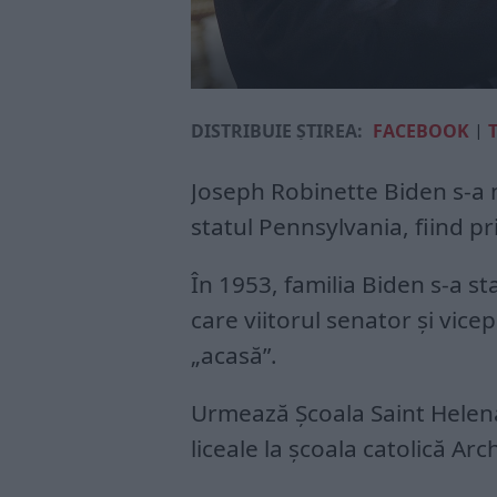
DISTRIBUIE ȘTIREA:
FACEBOOK
|
Joseph Robinette Biden s-a 
statul Pennsylvania, fiind pri
În 1953, familia Biden s-a st
care viitorul senator şi vi
„acasă”.
Urmează Şcoala Saint Helena
liceale la şcoala catolică 