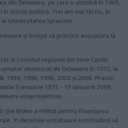
atea din Delaware, pe care o absolvă în 1965,
i în ştiinţe politice. Trei ani mai târziu, în
t la Universitatea Syracuse.
Delaware şi începe să practice avocatura la
rat la Consiliul regional din New Castle,
ă senator democrat de Delaware în 1972, la
8, 1984, 1990, 1996, 2002 şi 2008. Practic,
oada 3 ianuarie 1973 – 15 ianuarie 2009,
deveni vicepreşedinte.
70, Joe Biden a militat pentru finanţarea
rale, în deceniile următoare continuând să