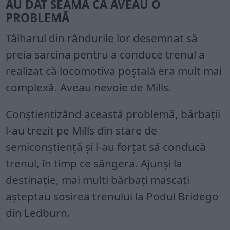
AU DAT SEAMA CĂ AVEAU O
PROBLEMĂ
Tâlharul din rândurile lor desemnat să
preia sarcina pentru a conduce trenul a
realizat că locomotiva poștală era mult mai
complexă. Aveau nevoie de Mills.
Conștientizând această problemă, bărbații
l-au trezit pe Mills din stare de
semiconștiență și l-au forțat să conducă
trenul, în timp ce sângera. Ajunși la
destinație, mai mulți bărbați mascați
așteptau sosirea trenului la Podul Bridego
din Ledburn.