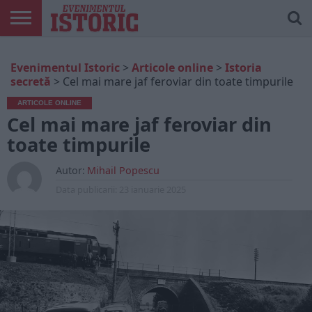
ARTICOLE
ONLINE
EDIȚII
ISTORIC
CONTUL
Evenimentul Istoric
>
Articole online
>
Istoria
TIPĂRITE
PLAY
MEU
secretă
>
Cel mai mare jaf feroviar din toate timpurile
ARTICOLE ONLINE
Cel mai mare jaf feroviar din
toate timpurile
Autor:
Mihail Popescu
Data publicarii:
23 ianuarie 2025