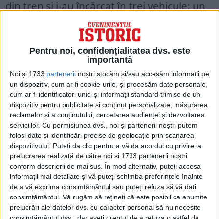
din tren și i-au încărcat în trei vehicule: un
camion militar și două Range Rovers.
Pentru noi, confidențialitatea dvs. este
importantă
Noi și 1733
parteneri
i noștri stocăm și/sau accesăm informații pe
un dispozitiv, cum ar fi cookie-urile, și procesăm date personale,
cum ar fi identificatori unici și informații standard trimise de un
dispozitiv pentru publicitate și conținut personalizate, măsurarea
reclamelor și a conținutului, cercetarea audienței și dezvoltarea
serviciilor.
Cu permisiunea dvs., noi și partenerii noștri putem
folosi date și identificări precise de geolocație prin scanarea
dispozitivului. Puteți da clic pentru a vă da acordul cu privire la
prelucrarea realizată de către noi și 1733 partenerii noștri
conform descrierii de mai sus. În mod alternativ, puteți accesa
informații mai detaliate și vă puteți schimba preferințele înainte
de a vă exprima consimțământul sau puteți refuza să vă dați
consimțământul.
Vă rugăm să rețineți că este posibil ca anumite
prelucrări ale datelor dvs. cu caracter personal să nu necesite
JAFUL ASUPRA ACESTUI TREN NU A
consimțământul dvs., dar aveți dreptul de a refuza o astfel de