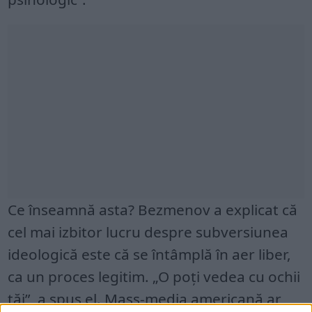
Ce înseamnă asta? Bezmenov a explicat că
cel mai izbitor lucru despre subversiunea
ideologică este că se întâmplă în aer liber,
ca un proces legitim. „O poți vedea cu ochii
tăi”, a spus el. Mass-media americană ar