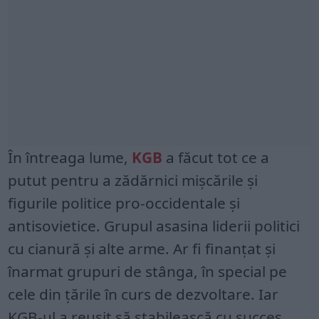
În întreaga lume,
KGB
a făcut tot ce a
putut pentru a zădărnici mișcările și
figurile politice pro-occidentale și
antisovietice. Grupul asasina liderii politici
cu cianură și alte arme. Ar fi finanțat și
înarmat grupuri de stânga, în special pe
cele din țările în curs de dezvoltare. Iar
KGB-ul a reușit să stabilească cu succes