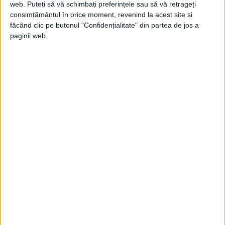
web. Puteți să vă schimbați preferințele sau să vă retrageți
consimțământul în orice moment, revenind la acest site și
făcând clic pe butonul "Confidențialitate" din partea de jos a
paginii web.
Bezmenov a descris acest proces ca fiind
„o mare spălare a creierului”, care are
patru etape de bază. Prima etapă se
numește „demoralizare”, a cărei realizare
durează între 15 și 20 de ani. Potrivit
fostului agent KGB, acesta este numărul
minim de ani necesari pentru a reeduca o
generație de studenți care este expusă în
mod normal la ideologia țării sale – cu alte