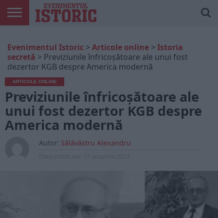
ARTICOLE
ONLINE
EDIȚII
ISTORIC
CONTUL
Evenimentul Istoric
>
Articole online
>
Istoria
TIPĂRITE
PLAY
MEU
secretă
>
Previziunile înfricoșătoare ale unui fost
dezertor KGB despre America modernă
ARTICOLE ONLINE
Previziunile înfricoșătoare ale
unui fost dezertor KGB despre
America modernă
Autor:
Sălăvăstru Alexandru
Data publicarii:
17 ianuarie 2023