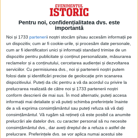
putea să o vadă, dacă s-ar concentra
asupra ei.
Pentru noi, confidențialitatea dvs. este
importantă
Iată cum a definit mai departe
Noi și 1733
parteneri
i noștri stocăm și/sau accesăm informații pe
subversiunea ideologică:
un dispozitiv, cum ar fi cookie-urile, și procesăm date personale,
cum ar fi identificatori unici și informații standard trimise de un
„Ceea ce înseamnă în esență:
dispozitiv pentru publicitate și conținut personalizate, măsurarea
schimbarea percepției realității fiecărui
reclamelor și a conținutului, cercetarea audienței și dezvoltarea
serviciilor.
Cu permisiunea dvs., noi și partenerii noștri putem
american în așa măsură încât, în ciuda
folosi date și identificări precise de geolocație prin scanarea
abundenței de informații, nimeni nu mai
dispozitivului. Puteți da clic pentru a vă da acordul cu privire la
este capabil să ajungă la concluzii
prelucrarea realizată de către noi și 1733 partenerii noștri
raționale în interesul apărării lor, a
conform descrierii de mai sus. În mod alternativ, puteți accesa
informații mai detaliate și vă puteți schimba preferințele înainte
familiilor lor, a comunității și a țării lor.”
de a vă exprima consimțământul sau puteți refuza să vă dați
consimțământul.
Vă rugăm să rețineți că este posibil ca anumite
prelucrări ale datelor dvs. cu caracter personal să nu necesite
consimțământul dvs., dar aveți dreptul de a refuza o astfel de
prelucrare. Preferințele dvs. se vor aplica numai acestui site