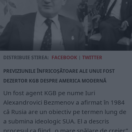
DISTRIBUIE ȘTIREA:
FACEBOOK
|
TWITTER
PREVIZIUNILE ÎNFRICOȘĂTOARE ALE UNUI FOST
DEZERTOR KGB DESPRE AMERICA MODERNĂ
Un fost agent KGB pe nume Iuri
Alexandrovici Bezmenov a afirmat în 1984
că Rusia are un obiectiv pe termen lung de
a submina ideologic SUA. El a descris
procesul ca fiind „o mare spălare de creier”