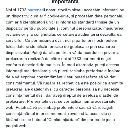
La rândul ei, Maja d’Hollosis a explicat de
importantă
ce imperatorul are o figură atât de
Noi și 1733
parteneri
i noștri stocăm și/sau accesăm informații pe
un dispozitiv, cum ar fi cookie-urile, și procesăm date personale,
serioasă:
cum ar fi identificatori unici și informații standard trimise de un
dispozitiv pentru publicitate și conținut personalizate, măsurarea
„Nu am dorit să aibă aerul fericit și
reclamelor și a conținutului, cercetarea audienței și dezvoltarea
simpatic, este un general care a lăsat în
serviciilor.
Cu permisiunea dvs., noi și partenerii noștri putem
folosi date și identificări precise de geolocație prin scanarea
urma lui multe cadavre”.
dispozitivului. Puteți da clic pentru a vă da acordul cu privire la
prelucrarea realizată de către noi și 1733 partenerii noștri
Semn că știința are și ea prejudecățile sale
conform descrierii de mai sus. În mod alternativ, puteți accesa
informații mai detaliate și vă puteți schimba preferințele înainte
ideologice.
de a vă exprima consimțământul sau puteți refuza să vă dați
consimțământul.
Vă rugăm să rețineți că este posibil ca anumite
prelucrări ale datelor dvs. cu caracter personal să nu necesite
consimțământul dvs., dar aveți dreptul de a refuza o astfel de
prelucrare. Preferințele dvs. se vor aplica numai acestui site
web. Puteți să vă schimbați preferințele sau să vă retrageți
consimțământul în orice moment, revenind la acest site și
făcând clic pe butonul "Confidențialitate" din partea de jos a
paginii web.