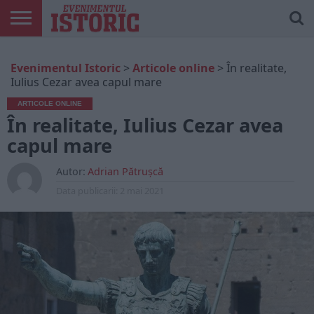
ARTICOLE
ONLINE
EDIȚII
ISTORIC
CONTUL
Evenimentul Istoric
>
Articole online
>
În realitate,
TIPĂRITE
PLAY
MEU
Iulius Cezar avea capul mare
ARTICOLE ONLINE
În realitate, Iulius Cezar avea
capul mare
Autor:
Adrian Pătrușcă
Data publicarii:
2 mai 2021