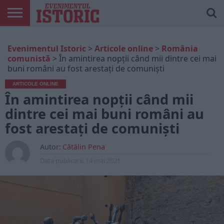
ARTICOLE
ONLINE
EDIȚII
ISTORIC
CONTUL
Evenimentul Istoric
>
Articole online
>
România
TIPĂRITE
PLAY
MEU
comunistă
>
În amintirea nopții când mii dintre cei mai
buni români au fost arestați de comuniști
ARTICOLE ONLINE
În amintirea nopții când mii
dintre cei mai buni români au
fost arestați de comuniști
Autor:
Cătălin Pena
Data publicarii:
14 mai 2021