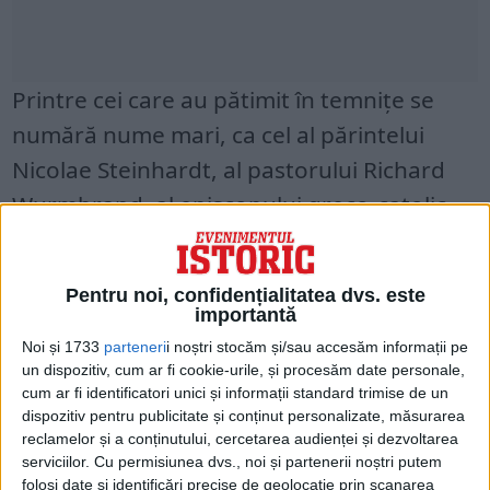
Printre cei care au pătimit în temniţe se
numără nume mari, ca cel al părintelui
Nicolae Steinhardt, al pastorului Richard
Wurmbrand, al episcopului greco-catolic
Iuliu Hosu, al părintelui greco-catolic
Tertulian Langa, al politicianului Iuliu
Pentru noi, confidențialitatea dvs. este
Maniu, al poetului Radu Gyr şi al soţiei sale
importantă
sau al lui Mircea Vulcănescu şi Aurelian
Noi și 1733
parteneri
i noștri stocăm și/sau accesăm informații pe
un dispozitiv, cum ar fi cookie-urile, și procesăm date personale,
Bentoiu.
cum ar fi identificatori unici și informații standard trimise de un
dispozitiv pentru publicitate și conținut personalizate, măsurarea
În 1998, Consiliul Europei a declarat
reclamelor și a conținutului, cercetarea audienței și dezvoltarea
serviciilor.
Cu permisiunea dvs., noi și partenerii noștri putem
Memorialul de la Sighet printre principalele
folosi date și identificări precise de geolocație prin scanarea