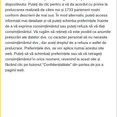
locuri de păstrare a memoriei
dispozitivului. Puteți da clic pentru a vă da acordul cu privire la
prelucrarea realizată de către noi și 1733 partenerii noștri
continentului, alături de Memorialul de la
conform descrierii de mai sus. În mod alternativ, puteți accesa
Auschwitz şi Memorialul Păcii din
informații mai detaliate și vă puteți schimba preferințele înainte
de a vă exprima consimțământul sau puteți refuza să vă dați
Normandia.
consimțământul.
Vă rugăm să rețineți că este posibil ca anumite
prelucrări ale datelor dvs. cu caracter personal să nu necesite
Citește
și
10.000 de arestări într-o singură
consimțământul dvs., dar aveți dreptul de a refuza o astfel de
prelucrare. Preferințele dvs. se vor aplica numai acestui site
zi
web. Puteți să vă schimbați preferințele sau să vă retrageți
consimțământul în orice moment, revenind la acest site și
făcând clic pe butonul "Confidențialitate" din partea de jos a
paginii web.