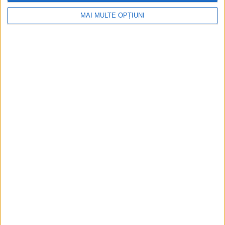
MAI MULTE OPȚIUNI
Ediția tipărită
Mai multe articole