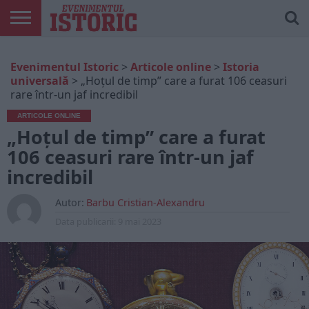
ARTICOLE
ONLINE
EDIȚII
ISTORIC
CONTUL
Evenimentul Istoric
>
Articole online
>
Istoria
TIPĂRITE
PLAY
MEU
universală
>
„Hoțul de timp” care a furat 106 ceasuri
rare într-un jaf incredibil
ARTICOLE ONLINE
„Hoțul de timp” care a furat
106 ceasuri rare într-un jaf
incredibil
Autor:
Barbu Cristian-Alexandru
Data publicarii:
9 mai 2023