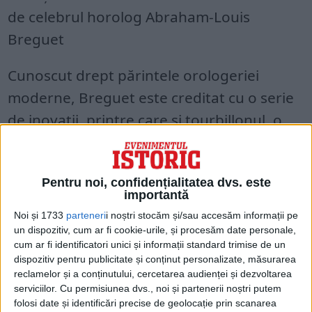
de celebrul horolog Abraham-Louis
Breguet
Cunoscut drept părintele orologeriei
moderne, Breguet este creditat cu o serie
de inovații, printre care și tourbillonul, o
adăugare la mecanismele ceasurilor care
contracarează atracția gravitațională și
Pentru noi, confidențialitatea dvs. este
face ca măsurarea timpului să fie mai
importantă
precisă.
Noi și 1733
parteneri
i noștri stocăm și/sau accesăm informații pe
un dispozitiv, cum ar fi cookie-urile, și procesăm date personale,
cum ar fi identificatori unici și informații standard trimise de un
dispozitiv pentru publicitate și conținut personalizate, măsurarea
reclamelor și a conținutului, cercetarea audienței și dezvoltarea
serviciilor.
Cu permisiunea dvs., noi și partenerii noștri putem
folosi date și identificări precise de geolocație prin scanarea