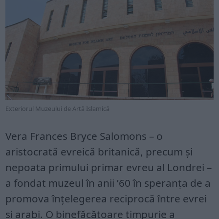
Exteriorul Muzeului de Artă Islamică
Vera Frances Bryce Salomons – o
aristocrată evreică britanică, precum și
nepoata primului primar evreu al Londrei –
a fondat muzeul în anii ’60 în speranța de a
promova înțelegerea reciprocă între evrei
și arabi. O binefăcătoare timpurie a