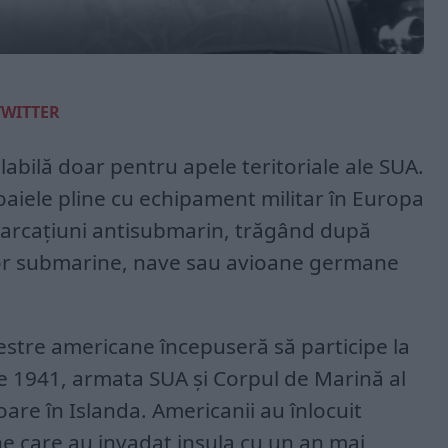
TWITTER
labilă doar pentru apele teritoriale ale SUA.
oaiele pline cu echipament militar în Europa
barcațiuni antisubmarin, trăgând după
ror submarine, nave sau avioane germane
erestre americane începuseră să participe la
lie 1941, armata SUA și Corpul de Marină al
are în Islanda. Americanii au înlocuit
ne care au invadat insula cu un an mai