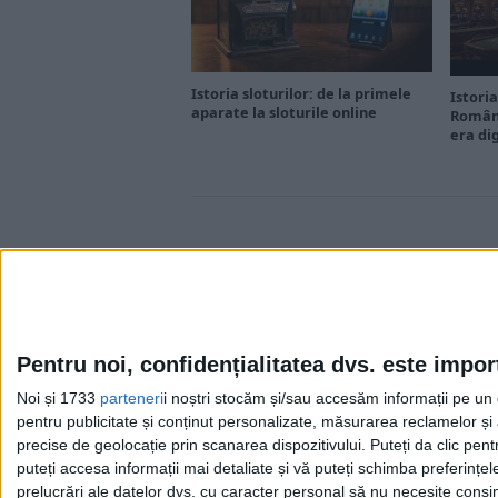
Istoria sloturilor: de la primele
Istoria
aparate la sloturile online
Români
era di
Pentru noi, confidențialitatea dvs. este impor
Noi și 1733
parteneri
i noștri stocăm și/sau accesăm informații pe un di
Cea mai mare revistă de istorie din Europa!
.
pentru publicitate și conținut personalizate, măsurarea reclamelor și a
Media KIT
precise de geolocație prin scanarea dispozitivului. Puteți da clic pent
puteți accesa informații mai detaliate și vă puteți schimba preferinț
prelucrări ale datelor dvs. cu caracter personal să nu necesite consim