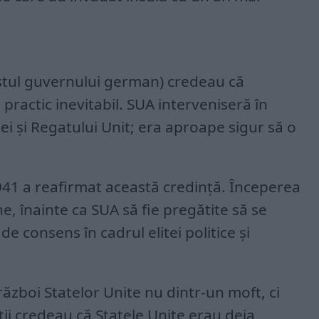
estul guvernului german) credeau că
 practic inevitabil. SUA interveniseră în
ei și Regatului Unit; era aproape sigur să o
1 a reafirmat această credință. Începerea
e, înainte ca SUA să fie pregătite să se
 de consens în cadrul elitei politice și
război Statelor Unite nu dintr-un moft, ci
i credeau că Statele Unite erau deja