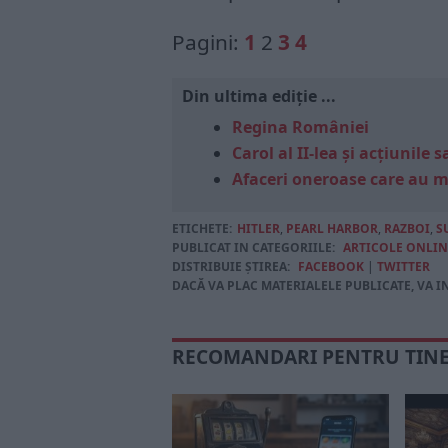
Pagini:
1
2
3
4
Din ultima ediție ...
Regina României
Carol al II-lea și acțiunil
Afaceri oneroase care au 
ETICHETE:
HITLER
,
PEARL HARBOR
,
RAZBOI
,
S
PUBLICAT IN CATEGORIILE:
ARTICOLE ONLIN
DISTRIBUIE ȘTIREA:
FACEBOOK
|
TWITTER
DACĂ VA PLAC MATERIALELE PUBLICATE, VA I
RECOMANDARI PENTRU TIN