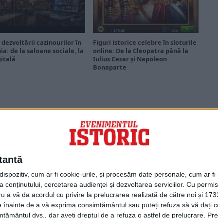
 dezvoltării cazinourilor în
Figuri istorice celebre în sloturile
a: de la saloane sociale, la
online: De la Cleopatra până la
gitală
Iulius Cezar și Napoleon
Bonaparte
PORTOFOLIU
Capital
Evenimentul Zilei
tantă
Doctorul Zilei
Infofinanciar
spozitiv, cum ar fi cookie-urile, și procesăm date personale, cum ar fi id
Infoactual
 conținutului, cercetarea audienței și dezvoltarea serviciilor.
Cu permisi
Editura de carte
ru a vă da acordul cu privire la prelucrarea realizată de către noi și 173
EVZ Comunicate
ele înainte de a vă exprima consimțământul sau puteți refuza să vă dați
Capital Comunicate
țământul dvs., dar aveți dreptul de a refuza o astfel de prelucrare. Pre