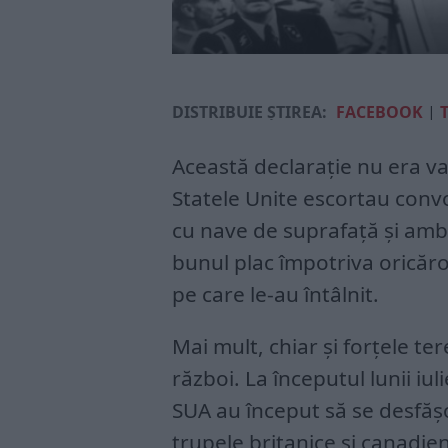
DISTRIBUIE ȘTIREA:
FACEBOOK
|
Această declarație nu era va
Statele Unite escortau conv
cu nave de suprafață și am
bunul plac împotriva orică
pe care le-au întâlnit.
Mai mult, chiar și forțele t
război. La începutul lunii iu
SUA au început să se desfășo
trupele britanice și canadie