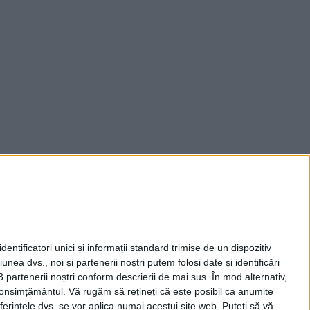
entificatori unici și informații standard trimise de un dispozitiv
unea dvs., noi și partenerii noștri putem folosi date și identificări
3 partenerii noștri conform descrierii de mai sus. În mod alternativ,
 consimțământul.
Vă rugăm să rețineți că este posibil ca anumite
ferințele dvs. se vor aplica numai acestui site web. Puteți să vă