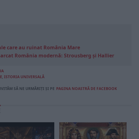
e sale care au ruinat România Mare
marcat România modernă: Strousberg și Hallier
UA
E
,
ISTORIA UNIVERSALĂ
NVITĂM SĂ NE URMĂRIȚI ȘI PE
PAGINA NOASTRĂ DE FACEBOOK
E