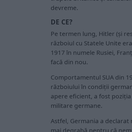
devreme.
DE CE?
Pe termen lung, Hitler (și r
războiul cu Statele Unite era
1917 în numele Rusiei, Franț
facă din nou.
Comportamentul SUA din 194
războiului în condiții german
apere eficient, a fost poziția
militare germane.
Astfel, Germania a declarat 
mai degrabă pentru că nemți