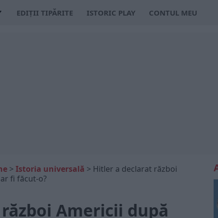
EDIȚII TIPĂRITE
ISTORIC PLAY
CONTUL MEU
ne
>
Istoria universală
>
Hitler a declarat război
r fi făcut-o?
t război Americii după