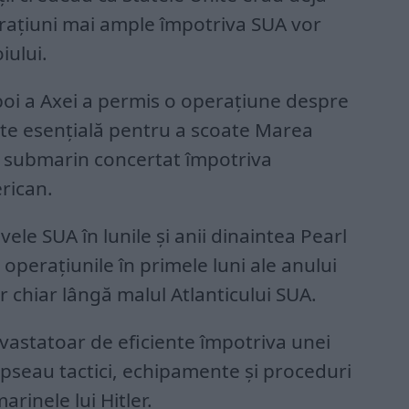
erațiuni mai ample împotriva SUA vor
iului.
zboi a Axei a permis o operațiune despre
te esențială pentru a scoate Marea
ac submarin concertat împotriva
rican.
ele SUA în lunile și anii dinaintea Pearl
l operațiunile în primele luni ale anului
 chiar lângă malul Atlanticului SUA.
vastatoar de eficiente împotriva unei
ipseau tactici, echipamente și proceduri
rinele lui Hitler.