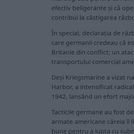
efectiv beligerante și că op
contribui la câștigarea războ
În special, declarația de ră
care germanii credeau că es
Britanie din conflict; un at
transportului comercial ame
Deși Kriegsmarine a vizat nav
Harbor, a intensificat radica
1942, lansând un efort major
Tacticile germane au fost de
armate americane căreia îi l
bune pentru a lupta cu subma