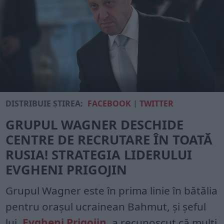
DISTRIBUIE ȘTIREA:
FACEBOOK
|
TWITTER
GRUPUL WAGNER DESCHIDE
CENTRE DE RECRUTARE ÎN TOATĂ
RUSIA! STRATEGIA LIDERULUI
EVGHENI PRIGOJIN
Grupul Wagner este în prima linie în bătălia
pentru oraşul ucrainean Bahmut, şi şeful
lui,
Evgheni Prigojin
, a recunoscut că mulţi