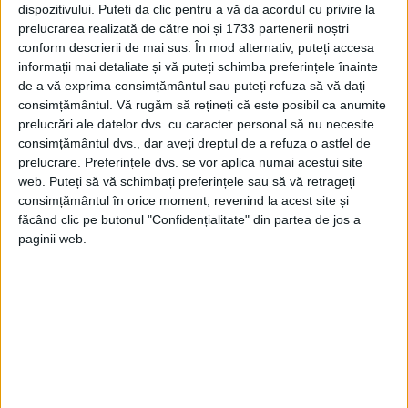
dispozitivului. Puteți da clic pentru a vă da acordul cu privire la
prelucrarea realizată de către noi și 1733 partenerii noștri
conform descrierii de mai sus. În mod alternativ, puteți accesa
informații mai detaliate și vă puteți schimba preferințele înainte
de a vă exprima consimțământul sau puteți refuza să vă dați
consimțământul.
Vă rugăm să rețineți că este posibil ca anumite
prelucrări ale datelor dvs. cu caracter personal să nu necesite
consimțământul dvs., dar aveți dreptul de a refuza o astfel de
prelucrare. Preferințele dvs. se vor aplica numai acestui site
web. Puteți să vă schimbați preferințele sau să vă retrageți
RUSIA ANUNŢASE ÎN SEPTEMBRIE
consimțământul în orice moment, revenind la acest site și
MOBILIZAREA A 300.000 DE
făcând clic pe butonul "Confidențialitate" din partea de jos a
REZERVIŞTI
paginii web.
În paralel, grupul Wagner a avut
permisiunea să recruteze în închisorile
ruseşti mai multe mii de luptători în
schimbul unei amnistii după şase luni
petrecute pe front.