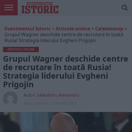
ARTICOLE
ONLINE
EDIȚII
ISTORIC
CONTUL
Evenimentul Istoric
>
Articole online
>
Caleidoscop
>
TIPĂRITE
PLAY
MEU
Grupul Wagner deschide centre de recrutare în toată
Rusia! Strategia liderului Evgheni Prigojin
ARTICOLE ONLINE
Grupul Wagner deschide centre
de recrutare în toată Rusia!
Strategia liderului Evgheni
Prigojin
Autor:
Sălăvăstru Alexandru
Data publicarii:
13 martie 2023