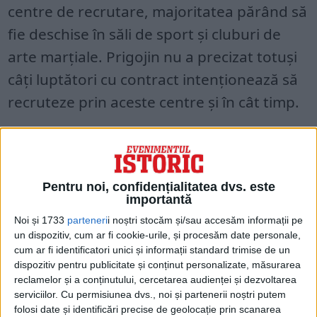
centre de recrutare, majoritatea părând să
fie deschise în săli de sport şi cluburi de
arte marţiale. Prigojin nu a precizat totuşi
câţi luptători cu contract intenţionează să
recruteze prin aceste centre şi în cât timp.
Acest anunţ vine când Wagner a suferit
pierderi foarte grele în luptele care
durează de mai multe luni în jurl
Pentru noi, confidențialitatea dvs. este
importantă
Bahmutului, un oraş din Donbasul
Noi și 1733
parteneri
i noștri stocăm și/sau accesăm informații pe
ucrainean devenit epicentrul ostilităţilor cu
un dispozitiv, cum ar fi cookie-urile, și procesăm date personale,
armata Kievului.
cum ar fi identificatori unici și informații standard trimise de un
dispozitiv pentru publicitate și conținut personalizate, măsurarea
reclamelor și a conținutului, cercetarea audienței și dezvoltarea
serviciilor.
Cu permisiunea dvs., noi și partenerii noștri putem
folosi date și identificări precise de geolocație prin scanarea