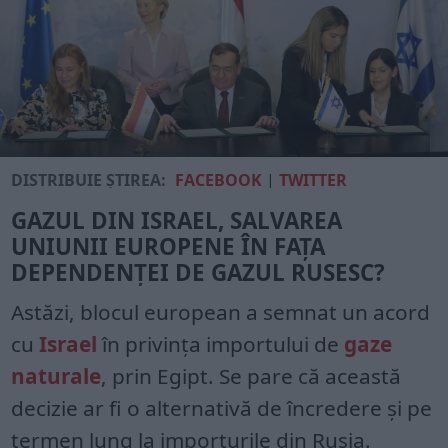
DISTRIBUIE ȘTIREA:
FACEBOOK
|
TWITTER
GAZUL DIN ISRAEL, SALVAREA
UNIUNII EUROPENE ÎN FAȚA
DEPENDENȚEI DE GAZUL RUSESC?
Astăzi, blocul european a semnat un acord
cu
Israel
în privința importului de
gaze
naturale
, prin Egipt. Se pare că această
decizie ar fi o alternativă de încredere și pe
termen lung la importurile din Rusia.