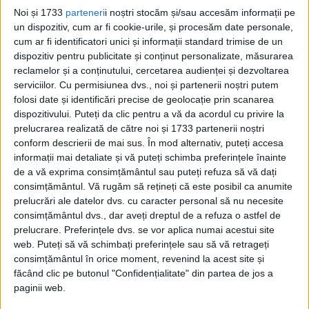
Noi și 1733
parteneri
i noștri stocăm și/sau accesăm informații pe
un dispozitiv, cum ar fi cookie-urile, și procesăm date personale,
cum ar fi identificatori unici și informații standard trimise de un
„Suntem în procesul de a diversifica total
dispozitiv pentru publicitate și conținut personalizate, măsurarea
reclamelor și a conținutului, cercetarea audienței și dezvoltarea
sursele de aprovizionare cu combustibili
serviciilor.
Cu permisiunea dvs., noi și partenerii noștri putem
fosili, de la Rusia spre alţi furnizori de
folosi date și identificări precise de geolocație prin scanarea
încredere şi dumneavoastră sunteţi
dispozitivului. Puteți da clic pentru a vă da acordul cu privire la
unul”, a adăugat șefa CE, făcând referire
prelucrarea realizată de către noi și 1733 partenerii noștri
conform descrierii de mai sus. În mod alternativ, puteți accesa
la problema dependenţei de gazul
informații mai detaliate și vă puteți schimba preferințele înainte
rusesc.
de a vă exprima consimțământul sau puteți refuza să vă dați
consimțământul.
Vă rugăm să rețineți că este posibil ca anumite
UN MILIARD DE METRI CUBI DE GAZE AR
prelucrări ale datelor dvs. cu caracter personal să nu necesite
URMA SĂ FIE OFERITE CONTINENTULUI
consimțământul dvs., dar aveți dreptul de a refuza o astfel de
EUROPEAN
prelucrare. Preferințele dvs. se vor aplica numai acestui site
web. Puteți să vă schimbați preferințele sau să vă retrageți
Acordul a fost semnat de ministrul
consimțământul în orice moment, revenind la acest site și
făcând clic pe butonul "Confidențialitate" din partea de jos a
egiptean al Petrolului şi Resurselor
paginii web.
Minerale, Tarek al Mulla, comisarul