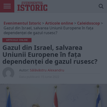
ARTICOLE
ONLINE
EDIȚII
ISTORIC
CONTUL
Evenimentul Istoric
>
Articole online
>
Caleidoscop
>
TIPĂRITE
PLAY
MEU
Gazul din Israel, salvarea Uniunii Europene în fața
dependenței de gazul rusesc?
ARTICOLE ONLINE
Gazul din Israel, salvarea
Uniunii Europene în fața
dependenței de gazul rusesc?
Autor:
Sălăvăstru Alexandru
Data publicarii:
15 iunie 2022