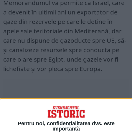
Memorandumul va permite ca Israel, care
a devenit în ultimii ani un exportator de
gaze din rezervele pe care le deţine în
apele sale teritoriale din Mediterană, dar
care nu dispune de gazoducte spre UE, să-
şi canalizeze resursele spre conducta pe
care o are spre Egipt, unde gazele vor fi
lichefiate şi vor pleca spre Europa.
Pentru noi, confidențialitatea dvs. este
importantă