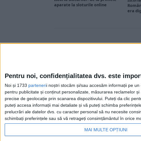
Istoria
aparate la sloturile online
Români
era di
Pentru noi, confidențialitatea dvs. este impor
Noi și 1733
parteneri
i noștri stocăm și/sau accesăm informații pe un di
Cea mai mare revistă de istorie din Europa!
.
pentru publicitate și conținut personalizate, măsurarea reclamelor și a
Media KIT
precise de geolocație prin scanarea dispozitivului. Puteți da clic pent
puteți accesa informații mai detaliate și vă puteți schimba preferinț
prelucrări ale datelor dvs. cu caracter personal să nu necesite consim
schimbați preferințele sau să vă retrageți consimțământul în orice mom
MAI MULTE OPȚIUNI
EVENIMENTUL ISTORIC - 2025