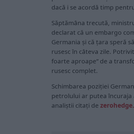
dacă i se acordă timp pentru
Săptămâna trecută, ministr
declarat că un embargo com
Germania și că țara speră să
rusesc în câteva zile. Potri
foarte aproape” de a transf
rusesc complet.
Schimbarea poziției Germani
petrolului ar putea încuraja 
analiștii citați de
zerohedge