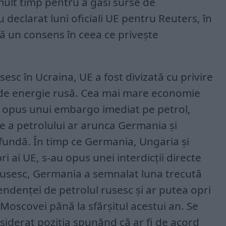
mult timp pentru a găsi surse de
 declarat luni oficiali UE pentru Reuters, în
ă un consens în ceea ce privește
sesc în Ucraina, UE a fost divizată cu privire
r de energie rusă. Cea mai mare economie
 opus unui embargo imediat pe petrol,
e a petrolului ar arunca Germania și
fundă. În timp ce Germania, Ungaria și
i ai UE, s-au opus unei interdicții directe
rusesc, Germania a semnalat luna trecută
ndenței de petrolul rusesc și ar putea opri
Moscovei până la sfârșitul acestui an. Se
siderat poziția spunând că ar fi de acord