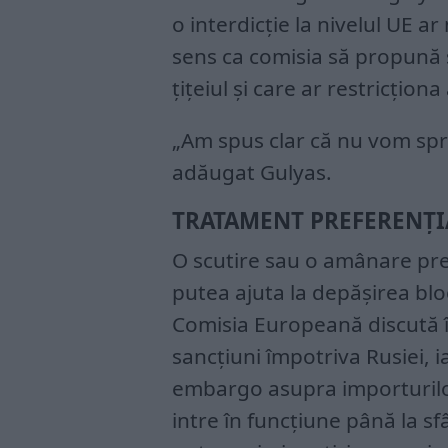
o interdicție la nivelul UE a
sens ca comisia să propună s
țițeiul și care ar restricționa
„Am spus clar că nu vom spr
adăugat Gulyas.
TRATAMENT PREFERENȚI
O scutire sau o amânare pre
putea ajuta la depășirea blo
Comisia Europeană discută î
sancțiuni împotriva Rusiei, i
embargo asupra importurilor
intre în funcțiune până la sf