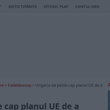
EDIȚII TIPĂRITE
ISTORIC PLAY
CONTUL MEU
ne
>
Caleidoscop
>
Ungaria dă peste cap planul UE de a
 cap planul UE de a