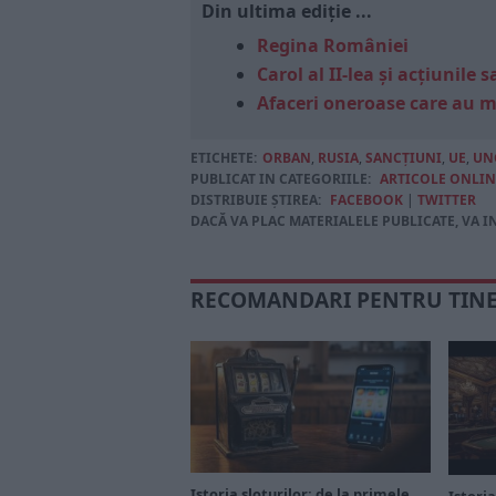
Din ultima ediție ...
Regina României
Carol al II-lea și acțiunil
Afaceri oneroase care au 
ETICHETE:
ORBAN
,
RUSIA
,
SANCȚIUNI
,
UE
,
UN
PUBLICAT IN CATEGORIILE:
ARTICOLE ONLIN
DISTRIBUIE ȘTIREA:
FACEBOOK
|
TWITTER
DACĂ VA PLAC MATERIALELE PUBLICATE, VA I
RECOMANDARI PENTRU TIN
Istoria sloturilor: de la primele