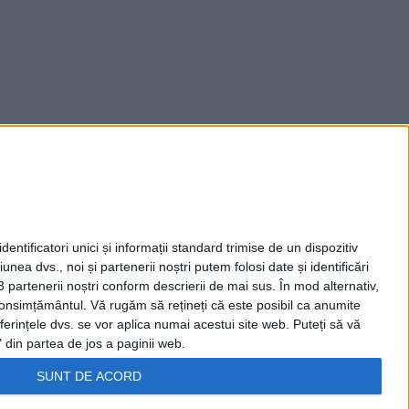
entificatori unici și informații standard trimise de un dispozitiv
unea dvs., noi și partenerii noștri putem folosi date și identificări
3 partenerii noștri conform descrierii de mai sus. În mod alternativ,
 consimțământul.
Vă rugăm să rețineți că este posibil ca anumite
ferințele dvs. se vor aplica numai acestui site web. Puteți să vă
 din partea de jos a paginii web.
SUNT DE ACORD
TATE
POLITICA COOKIES
SETĂRI COOKIES