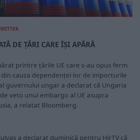
TWITTER
TĂ DE ȚĂRI CARE ÎȘI APĂRĂ
ărat printre țările UE care s-au opus ferm
sc din cauza dependenței lor de importurile
al al guvernului ungar a declarat că Ungaria
 de veto unui embargo al UE asupra
usia, a relatat Bloomberg.
ulyas a declarat duminică pentru HirTV că