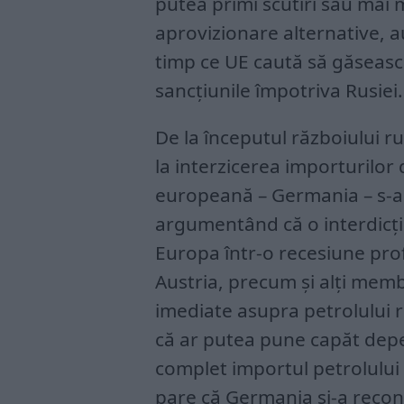
putea primi scutiri sau mai 
aprovizionare alternative, au
timp ce UE caută să găseasc
sancțiunile împotriva Rusiei.
De la începutul războiului ru
la interzicerea importurilo
europeană – Germania – s-a
argumentând că o interdicți
Europa într-o recesiune pro
Austria, precum și alți membr
imediate asupra petrolului 
că ar putea pune capăt depe
complet importul petrolului 
pare că Germania și-a recon