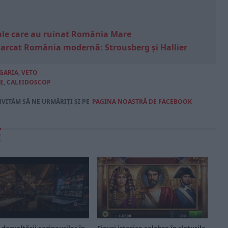
e sale care au ruinat România Mare
marcat România modernă: Strousberg și Hallier
GARIA
,
VETO
E
,
CALEIDOSCOP
NVITĂM SĂ NE URMĂRIȚI ȘI PE
PAGINA NOASTRĂ DE FACEBOOK
E