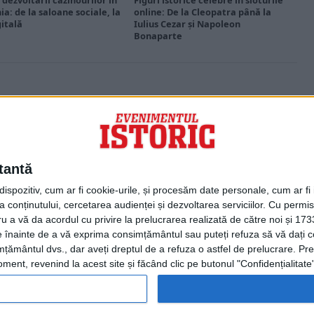
 dezvoltării cazinourilor în
Figuri istorice celebre în sloturile
a: de la saloane sociale, la
online: De la Cleopatra până la
gitală
Iulius Cezar și Napoleon
Bonaparte
PORTOFOLIU
Capital
Evenimentul Zilei
tantă
Doctorul Zilei
Infofinanciar
spozitiv, cum ar fi cookie-urile, și procesăm date personale, cum ar fi id
Infoactual
 conținutului, cercetarea audienței și dezvoltarea serviciilor.
Cu permisi
Editura de carte
ru a vă da acordul cu privire la prelucrarea realizată de către noi și 173
EVZ Comunicate
ele înainte de a vă exprima consimțământul sau puteți refuza să vă dați
Capital Comunicate
țământul dvs., dar aveți dreptul de a refuza o astfel de prelucrare. Pre
Animal Zoo
ent, revenind la acest site și făcând clic pe butonul "Confidențialitate"
Capital Comunicate
POLITICA DE CONFIDENȚIALI