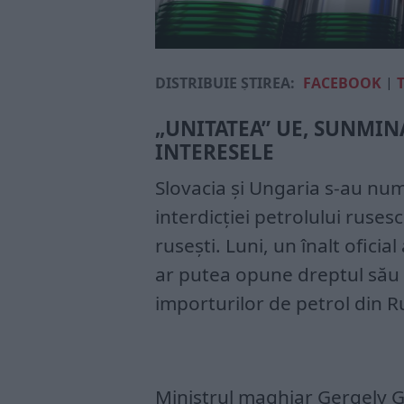
DISTRIBUIE ȘTIREA:
FACEBOOK
|
„UNITATEA” UE, SUNMINA
INTERESELE
Slovacia și Ungaria s-au num
interdicției petrolului ruse
rusești. Luni, un înalt ofici
ar putea opune dreptul său
importurilor de petrol din R
Ministrul maghiar Gergely G