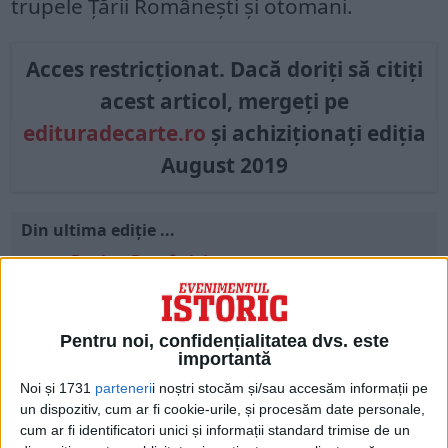
trupele Țării Românești și otomani.
Acces restricționat. Dacă doriți să citiți
acest articol, mergeți pe
edituradecarte.ro
și achiziționați ediția
August 2019
Din ultima ediție ...
Regina României
Carol al II-lea și acțiunile sale care au ruinat
România Mare
Afaceri oneroase care au marcat România
Pentru noi, confidențialitatea dvs. este
modernă: Strousberg și Hallier
importantă
Noi și 1731
parteneri
i noștri stocăm și/sau accesăm informații pe
un dispozitiv, cum ar fi cookie-urile, și procesăm date personale,
ETICHETE:
DEALUL SPIRII
cum ar fi identificatori unici și informații standard trimise de un
PUBLICAT IN CATEGORIILE:
AUGUST 2019