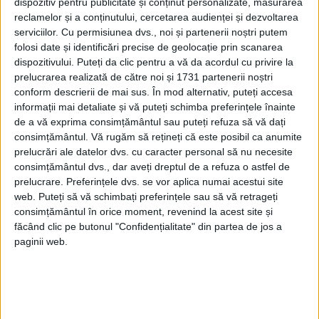
dispozitiv pentru publicitate și conținut personalizate, măsurarea
DISTRIBUIE ȘTIREA:
FACEBOOK
|
TWITTER
reclamelor și a conținutului, cercetarea audienței și dezvoltarea
DACĂ VA PLAC MATERIALELE PUBLICATE, VA INVITĂM SĂ NE URMĂRIȚI
serviciilor.
Cu permisiunea dvs., noi și partenerii noștri putem
ȘI PE
PAGINA NOASTRĂ DE FACEBOOK
folosi date și identificări precise de geolocație prin scanarea
dispozitivului. Puteți da clic pentru a vă da acordul cu privire la
prelucrarea realizată de către noi și 1731 partenerii noștri
RECOMANDARI PENTRU TINE
conform descrierii de mai sus. În mod alternativ, puteți accesa
informații mai detaliate și vă puteți schimba preferințele înainte
Istoria sloturilor: de la primele aparate
de a vă exprima consimțământul sau puteți refuza să vă dați
la sloturile online
consimțământul.
Vă rugăm să rețineți că este posibil ca anumite
prelucrări ale datelor dvs. cu caracter personal să nu necesite
consimțământul dvs., dar aveți dreptul de a refuza o astfel de
prelucrare. Preferințele dvs. se vor aplica numai acestui site
Istoria dezvoltării cazinourilor în
web. Puteți să vă schimbați preferințele sau să vă retrageți
România: de la saloane sociale, la era
consimțământul în orice moment, revenind la acest site și
digitală
făcând clic pe butonul "Confidențialitate" din partea de jos a
paginii web.
Figuri istorice celebre în sloturile online:
De la Cleopatra până la Iulius Cezar și
Napoleon Bonaparte