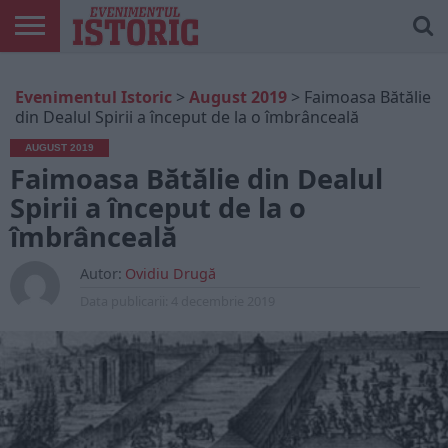
ARTICOLE
ONLINE
EDIȚII
ISTORIC
CONTUL
Evenimentul Istoric
>
August 2019
>
Faimoasa Bătălie
TIPĂRITE
PLAY
MEU
din Dealul Spirii a început de la o îmbrânceală
AUGUST 2019
Faimoasa Bătălie din Dealul
Spirii a început de la o
îmbrânceală
Autor:
Ovidiu Drugă
Data publicarii:
4 decembrie 2019