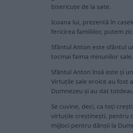
bisericuțe de la sate.
Icoana lui, prezentă în casele
fericirea familiilor, putem z
Sfântul Anton este sfântul u
tocmai faima minunilor sale
Sfântul Anton însă este și un
Virtuțile sale eroice au fost 
Dumnezeu și au dat totdeaun
Se cuvine, deci, ca toți creșt
virtuțile creștinești, pentru
mijloci pentru dânșii la Dum