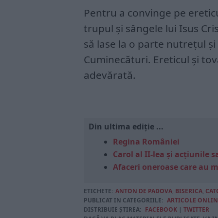
Pentru a convinge pe ereticul
trupul și sângele lui Isus Cr
să lase la o parte nutrețul ș
Cuminecături. Ereticul și tova
adevărată.
Din ultima ediție ...
Regina României
Carol al II-lea și acțiunil
Afaceri oneroase care au 
ETICHETE:
ANTON DE PADOVA
,
BISERICA
,
CAT
PUBLICAT IN CATEGORIILE:
ARTICOLE ONLIN
DISTRIBUIE ȘTIREA:
FACEBOOK
|
TWITTER