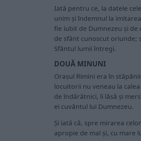
Iată pentru ce, la datele cel
unim și îndemnul la imitarea î
fie iubit de Dumnezeu și de
de sfânt cunoscut oriunde; 
Sfântul lumii întregi.
DOUĂ MINUNI
Orașul Rimini era în stăpânire
locuitorii nu veneau la cale
de îndărătnici, îi lăsă și mer
ei cuvântul lui Dumnezeu.
Și iată că, spre mirarea celo
apropie de mal și, cu mare l