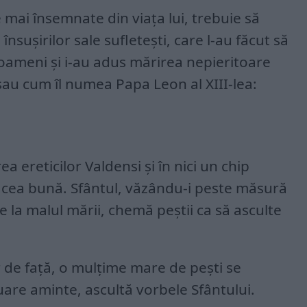
e mai însemnate din viața lui, trebuie să
nsușirilor sale sufletești, care l-au făcut să
 oameni și i-au adus mărirea nepieritoare
sau cum îl numea Papa Leon al XIII-lea:
a ereticilor Valdensi și în nici un chip
a cea bună. Sfântul, văzându-i peste măsură
se la malul mării, chemă peștii ca să asculte
r de față, o mulțime mare de pești se
uare aminte, ascultă vorbele Sfântului.