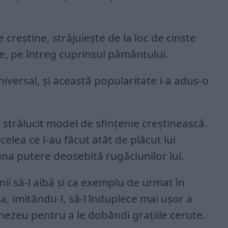
 creștine, străjuiește de la loc de cinste
ice, pe întreg cuprinsul pământului.
niversal, și această popularitate i-a adus-o
.
 strălucit model de sfințenie creștinească.
acelea ce l-au făcut atât de plăcut lui
a putere deosebită rugăciunilor lui.
inii să-l aibă și ca exemplu de urmat în
 ca, imitându-l, să-l înduplece mai ușor a
nezeu pentru a le dobândi grațiile cerute.