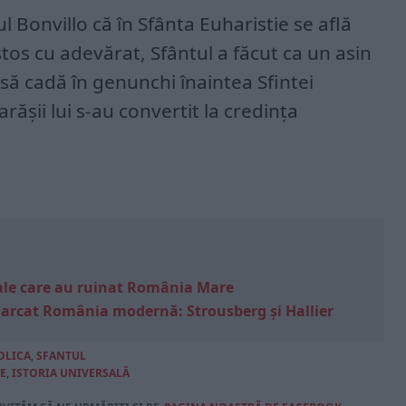
 Bonvillo că în Sfânta Euharistie se află
istos cu adevărat, Sfântul a făcut ca un asin
i să cadă în genunchi înaintea Sfintei
rășii lui s-au convertit la credința
e sale care au ruinat România Mare
marcat România modernă: Strousberg și Hallier
OLICA
,
SFANTUL
E
,
ISTORIA UNIVERSALĂ