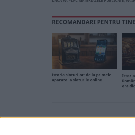
DACĂ VA PLAC MATERIALELE PUBLICATE, VA I
RECOMANDARI PENTRU TIN
Istoria sloturilor: de la primele
Istoria
aparate la sloturile online
Români
era di