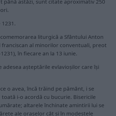
at până astăzi, sunt citate aproximativ 250
ori.
e 1231.
ă comemorarea liturgică a Sfântului Anton
 franciscan al minorilor conventuali, preot
-1231), în fiecare an la 13 iunie.
 adesea așteptările evlavioșilor care își
e o avea, încă trăind pe pământ, i se
a toată i-o acordă cu bucurie. Bisericile
umărate; altarele închinate amintirii lui se
ărețe ale orașelor cât și în modestele