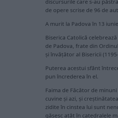
discursurile care s-au păstr
de opere scrise de 96 de aut
A murit la Padova în 13 iuni
Biserica Catolică celebreaz
de Padova, frate din Ordinul
şi învăţător al Bisericii (1195
Puterea acestui sfânt întrece
pun încrederea în el.
Faima de Făcător de minuni c
cuvine și azi, și creștinătate
zidite în cinstea lui sunt nen
găsesc atât în catedralele m