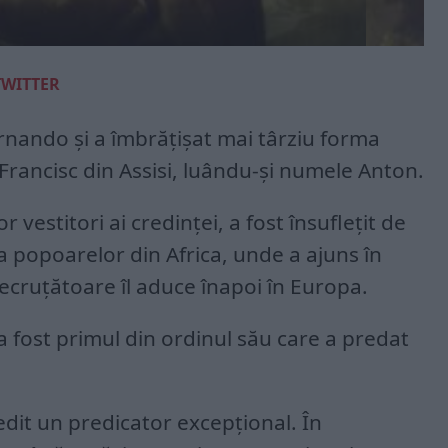
TWITTER
rnando şi a îmbrăţişat mai târziu forma
 Francisc din Assisi, luându-şi numele Anton.
 vestitori ai credinţei, a fost însufleţit de
a popoarelor din Africa, unde a ajuns în
ecruţătoare îl aduce înapoi în Europa.
 fost primul din ordinul său care a predat
vedit un predicator excepţional. În