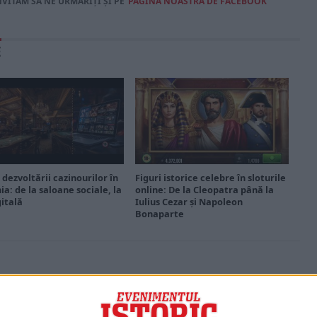
NVITĂM SĂ NE URMĂRIȚI ȘI PE
PAGINA NOASTRĂ DE FACEBOOK
E
 dezvoltării cazinourilor în
Figuri istorice celebre în sloturile
a: de la saloane sociale, la
online: De la Cleopatra până la
gitală
Iulius Cezar și Napoleon
Bonaparte
PORTOFOLIU