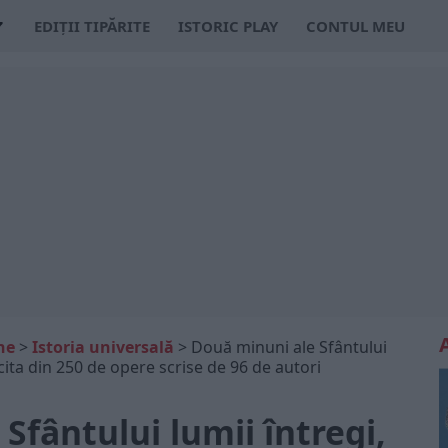
EDIȚII TIPĂRITE
ISTORIC PLAY
CONTUL MEU
ne
>
Istoria universală
>
Două minuni ale Sfântului
cita din 250 de opere scrise de 96 de autori
Sfântului lumii întregi,