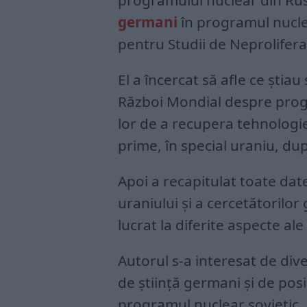
programului nuclear din Ru
germani
în programul nucle
pentru Studii de Neprolifera
El a încercat să afle ce știau 
Război Mondial despre prog
lor de a recupera tehnologi
prime, în special uraniu, du
Apoi a recapitulat toate date
uraniului și a cercetătorilo
lucrat la diferite aspecte al
Autorul s-a interesat de div
de știință germani și de posi
programul nuclear sovietic.