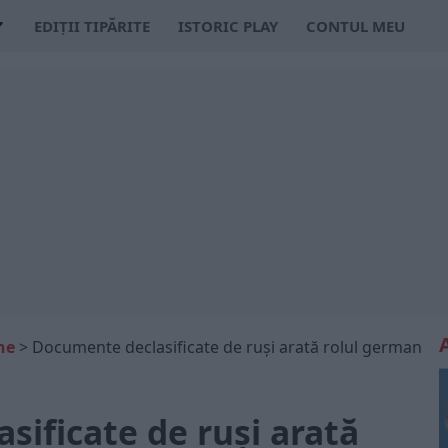
EDIȚII TIPĂRITE
ISTORIC PLAY
CONTUL MEU
ne
>
Documente declasificate de ruși arată rolul german
ificate de ruși arată