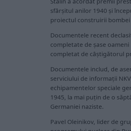
Stalin a acordat premii prest
sfârşitul anilor 1940 şi înce
proiectul construirii bombei
Documentele recent declasif
completate de şase oameni d
completat de câştigătorul p
Documentele includ, de asem
serviciului de informaţii NK
echipamentelor speciale ger
1945, la mai puţin de o să
Germaniei naziste.
Pavel Oleinikov, lider de gru