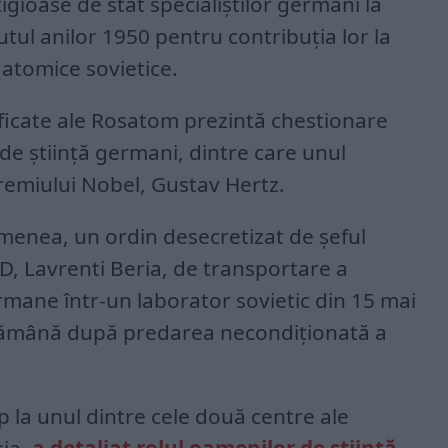
igioase de stat specialiştilor germani la
putul anilor 1950 pentru contribuţia lor la
 atomice sovietice.
icate ale Rosatom prezintă chestionare
e ştiinţă germani, dintre care unul
remiului Nobel, Gustav Hertz.
enea, un ordin desecretizat de şeful
VD, Lavrenti Beria, de transportare a
mane într-un laborator sovietic din 15 mai
ptămână după predarea necondiţionată a
p la unul dintre cele două centre ale