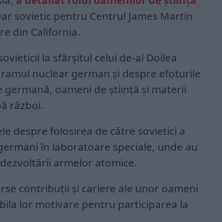
sia,
a detaliat rolul oamenilor de ştiinţă
ar sovietic pentru Centrul James Martin
re din California.
sovieticii la sfârșitul celui de-al Doilea
ramul nuclear german și despre efoturile
e germană, oameni de știință și materii
pă război.
le despre folosirea de către sovietici a
r germani în laboratoare speciale, unde au
e dezvoltării armelor atomice.
erse contribuții și cariere ale unor oameni
bila lor motivare pentru participarea la