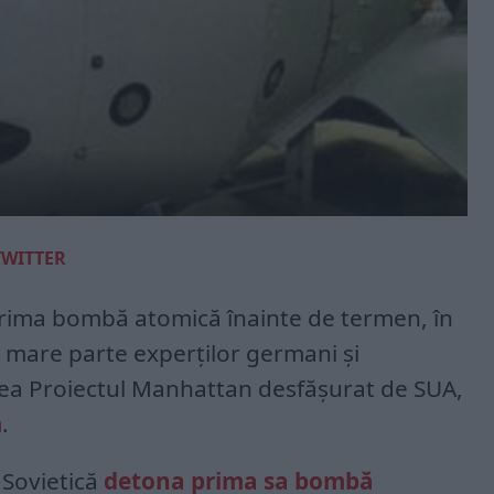
TWITTER
prima bombă atomică înainte de termen, în
în mare parte experţilor germani şi
ntea Proiectul Manhattan desfăşurat de SUA,
m
.
 Sovietică
detona prima sa bombă