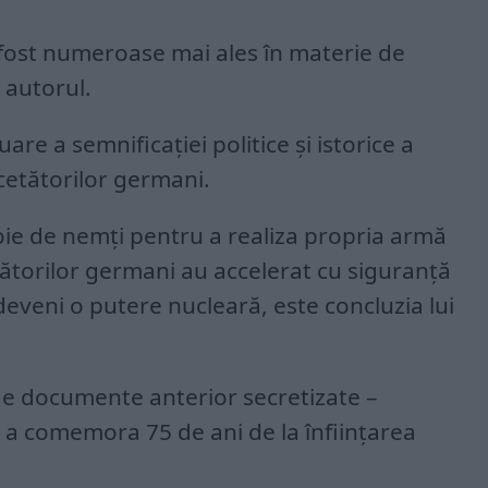
 fost numeroase mai ales în materie de
 autorul.
uare a semnificației politice și istorice a
rcetătorilor germani.
oie de nemți pentru a realiza propria armă
tătorilor germani au accelerat cu siguranță
 deveni o putere nucleară, este concluzia lui
de documente anterior secretizate –
a comemora 75 de ani de la înfiinţarea