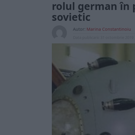
rolul german în
sovietic
Autor:
Marina Constantinoiu
Data publicarii:
31 octombrie 2019