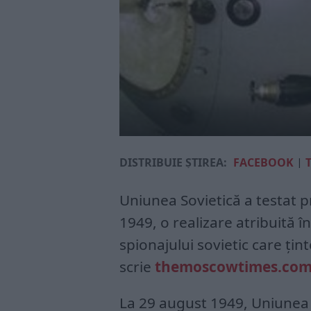
DISTRIBUIE ȘTIREA:
FACEBOOK
|
Uniunea Sovietică a testat 
1949, o realizare atribuită 
spionajului sovietic care ţi
scrie
themoscowtimes.co
La 29 august 1949, Uniunea