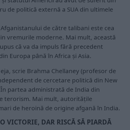
 și statutul Americii au avut de suferit din
u de politică externă a SUA din ultimele
 Afganistanului de către talibani este cea
 din vremurile moderne. Mai mult, această
supus că va da impuls fără precedent
 din Europa până în Africa și Asia.
deja, scrie Brahma Chellaney (profesor de
 independent de cercetare politică din New
. În partea administrată de India din
e terorism. Mai mult, autoritățile
mari de heroină de origine afgană în India.
O VICTORIE, DAR RISCĂ SĂ PIARDĂ