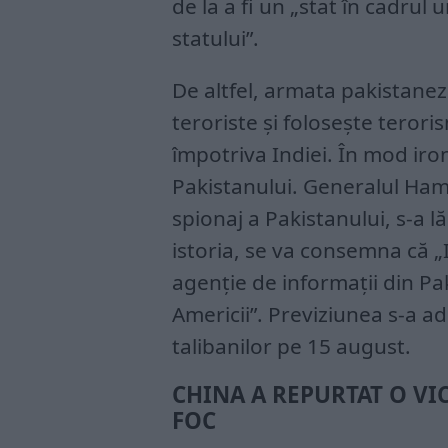
de la a fi un „stat în cadrul
statului”.
De altfel, armata pakistanez
teroriste și folosește teroris
împotriva Indiei. În mod iron
Pakistanului. Generalul Hamid
spionaj a Pakistanului, s-a l
istoria, se va consemna că „I
agenție de informații din Pa
Americii”. Previziunea s-a a
talibanilor pe 15 august.
CHINA A REPURTAT O VI
FOC