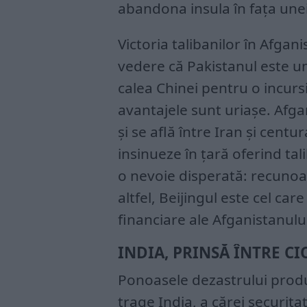
abandona insula în fața unei
Victoria talibanilor în Afgan
vedere că Pakistanul este u
calea Chinei pentru o incursi
avantajele sunt uriașe. Afga
și se află între Iran și centu
insinueze în țară oferind tal
o nevoie disperată: recunoa
altfel, Beijingul este cel ca
financiare ale Afganistanulu
INDIA, PRINSĂ ÎNTRE C
Ponoasele dezastrului produ
trage India, a cărei securita