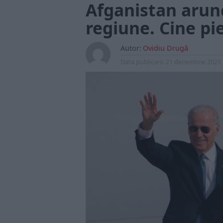
Afganistan arunc
regiune. Cine pie
Autor:
Ovidiu Drugă
Data publicarii:
21 decembrie 2021