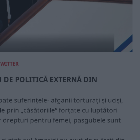
TWITTER
 DE POLITICĂ EXTERNĂ DIN
te suferințele- afganii torturați și uciși,
e prin „căsătoriile” forțate cu luptători
or drepturi pentru femei, pasgubele sunt