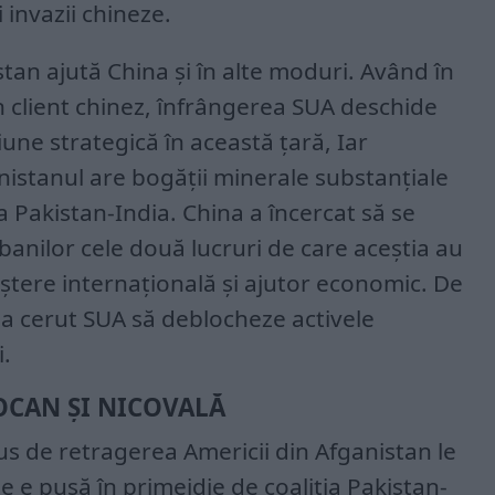
 invazii chineze.
istan ajută China și în alte moduri. Având în
n client chinez, înfrângerea SUA deschide
une strategică în această țară, Iar
nistanul are bogății minerale substanțiale
ra Pakistan-India. China a încercat să se
ibanilor cele două lucruri de care aceștia au
ștere internațională și ajutor economic. De
re a cerut SUA să deblocheze activele
i.
IOCAN ȘI NICOVALĂ
s de retragerea Americii din Afganistan le
te e pusă în primejdie de coaliția Pakistan-