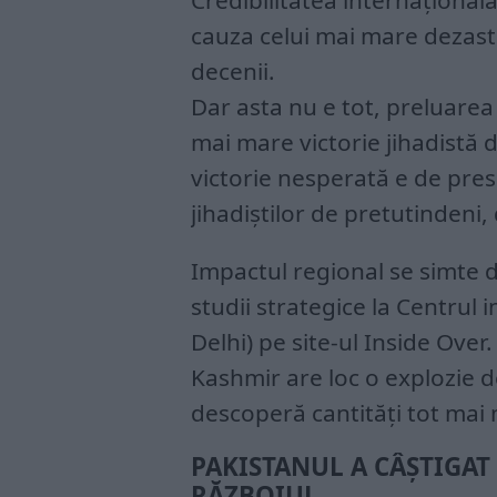
Credibilitatea internațională
cauza celui mai mare dezastr
decenii.
Dar asta nu e tot, preluarea
mai mare victorie jihadistă
victorie nesperată e de pre
jihadiștilor de pretutindeni,
Impactul regional se simte 
studii strategice la Centrul
Delhi) pe site-ul Inside Over
Kashmir are loc o explozie d
descoperă cantități tot mai 
PAKISTANUL A CÂȘTIGAT 
RĂZBOIUL