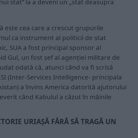
 unui stat” la a deveni un „stat deasupra
ă este cea care a crescut grupurile
mul ca instrument al politicii de stat
ic, SUA a fost principal sponsor al
 Gul, un fost șef al agenției militare de
ăudat odată că, atunci când va fi scrisă
SI (Inter-Services Intelligence- principala
kistan) a învins America datorită ajutorului
deverit când Kabulul a căzut în mâinile
CTORIE URIAȘĂ FĂRĂ SĂ TRAGĂ UN