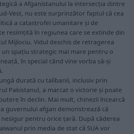
egică a Afganistanului la intersecția dintre
Sud-Vest, nu este surprinzător faptul că cea
tică a catastrofei umanitare și de
te resimțită în regiunea care se extinde din
tul Mijlociu. Vidul deschis de retragerea
it un spațiu strategic mai mare pentru o
neață, în special când vine vorba să-și
ă.
lungă durată cu talibanii, inclusiv prin
ul Pakistanul, a marcat o victorie și poate
tere în declin. Mai mult, chinezii încearcă
ea guvernului afgan demonstrează că
 nesigur pentru orice țară. După căderea
Taiwanul prin media de stat că SUA vor