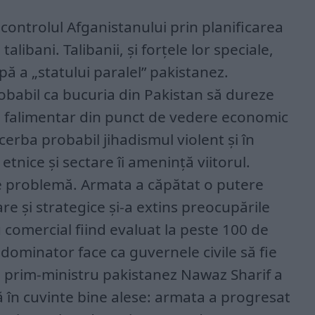
 controlul Afganistanului prin planificarea
 talibani. Talibanii, și forțele lor speciale,
ă a „statului paralel” pakistanez.
obabil ca bucuria din Pakistan să dureze
l, falimentar din punct de vedere economic
cerba probabil jihadismul violent și în
 etnice și sectare îi amenință viitorul.
e problemă. Armata a căpătat o putere
re și strategice și-a extins preocupările
comercial fiind evaluat la peste 100 de
 dominator face ca guvernele civile să fie
ul prim-ministru pakistanez Nawaz Sharif a
 în cuvinte bine alese: armata a progresat