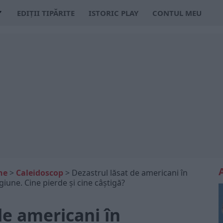
EDIȚII TIPĂRITE
ISTORIC PLAY
CONTUL MEU
ne
>
Caleidoscop
>
Dezastrul lăsat de americani în
iune. Cine pierde și cine câștigă?
de americani în