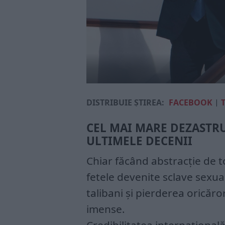
DISTRIBUIE ȘTIREA:
FACEBOOK
|
CEL MAI MARE DEZASTRU
ULTIMELE DECENII
Chiar făcând abstracție de toa
fetele devenite sclave sexual
talibani și pierderea oricăr
imense.