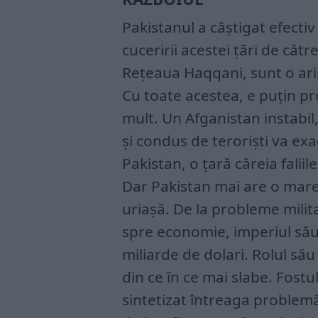
Pakistanul a câștigat efectiv
cuceririi acestei țări de către
Rețeaua Haqqani, sunt o arip
Cu toate acestea, e puțin pr
mult. Un Afganistan instabi
și condus de teroriști va exa
Pakistan, o țară căreia faliile
Dar Pakistan mai are o mar
uriașă. De la probleme milita
spre economie, imperiul său 
miliarde de dolari. Rolul său
din ce în ce mai slabe. Fost
sintetizat întreaga problemă