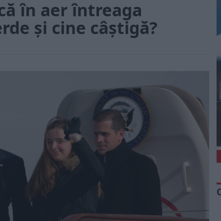
ă în aer întreaga
rde și cine câștigă?