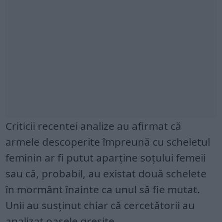
Criticii recentei analize au afirmat că
armele descoperite împreună cu scheletul
feminin ar fi putut aparține soțului femeii
sau că, probabil, au existat două schelete
în mormânt înainte ca unul să fie mutat.
Unii au susținut chiar că cercetătorii au
analizat oasele greșite.