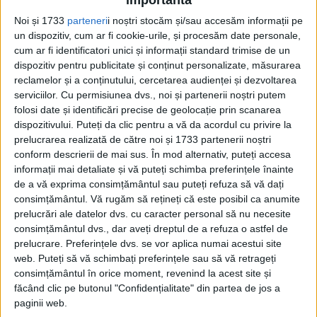
Noi și 1733
parteneri
i noștri stocăm și/sau accesăm informații pe
un dispozitiv, cum ar fi cookie-urile, și procesăm date personale,
cum ar fi identificatori unici și informații standard trimise de un
dispozitiv pentru publicitate și conținut personalizate, măsurarea
reclamelor și a conținutului, cercetarea audienței și dezvoltarea
serviciilor.
Cu permisiunea dvs., noi și partenerii noștri putem
folosi date și identificări precise de geolocație prin scanarea
„MORMÂNTUL BJ.581 A AVUT UN
dispozitivului. Puteți da clic pentru a vă da acordul cu privire la
SINGUR OCUPANT UMAN”, A
prelucrarea realizată de către noi și 1733 partenerii noștri
conform descrierii de mai sus. În mod alternativ, puteți accesa
DECLARAT PROFESORUL NEIL PRICE,
informații mai detaliate și vă puteți schimba preferințele înainte
AUTOR AL STUDIULUI DE LA
de a vă exprima consimțământul sau puteți refuza să vă dați
UNIVERSITATEA DIN UPPSALA
consimțământul.
Vă rugăm să rețineți că este posibil ca anumite
prelucrări ale datelor dvs. cu caracter personal să nu necesite
„Un os de coapsă în plus din cutia de
consimțământul dvs., dar aveți dreptul de a refuza o astfel de
prelucrare. Preferințele dvs. se vor aplica numai acestui site
depozitare a muzeului Bj.581 – foarte
web. Puteți să vă schimbați preferințele sau să vă retrageți
mediatizat de criticii noștri online – este
consimțământul în orice moment, revenind la acest site și
făcând clic pe butonul "Confidențialitate" din partea de jos a
etichetat în mod clar ca provenind de la un
paginii web.
alt mormânt și a fost doar plasat greșit în