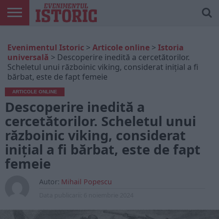
ARTICOLE
ONLINE
EDIȚII
ISTORIC
CONTUL
Evenimentul Istoric
>
Articole online
>
Istoria
TIPĂRITE
PLAY
MEU
universală
>
Descoperire inedită a cercetătorilor.
Scheletul unui războinic viking, considerat inițial a fi
bărbat, este de fapt femeie
ARTICOLE ONLINE
Descoperire inedită a
cercetătorilor. Scheletul unui
războinic viking, considerat
inițial a fi bărbat, este de fapt
femeie
Autor:
Mihail Popescu
Data publicarii:
6 noiembrie 2024