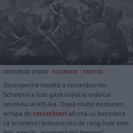
DISTRIBUIE ȘTIREA:
FACEBOOK
|
TWITTER
Descoperire inedită a cercetătorilor.
Scheletul a fost găsit inițial la mijlocul
secolului al XIX-lea. După multe dezbateri,
echipa de
cercetători
afirmă cu încredere
că scheletul războinicului de rang înalt este
într-adevăr „incontestabil feminin”.