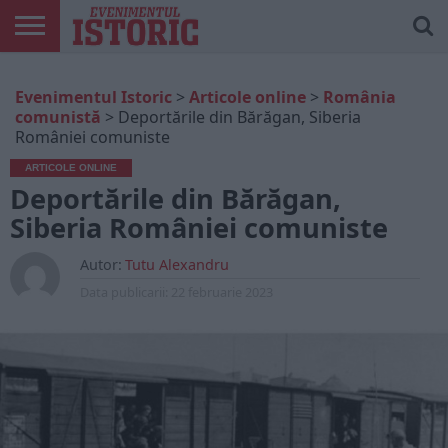
ARTICOLE
ONLINE
EDIȚII
ISTORIC
CONTUL
Evenimentul Istoric
>
Articole online
>
România
TIPĂRITE
PLAY
MEU
comunistă
>
Deportările din Bărăgan, Siberia
României comuniste
ARTICOLE ONLINE
Deportările din Bărăgan,
Siberia României comuniste
Autor:
Tutu Alexandru
Data publicarii:
22 februarie 2023