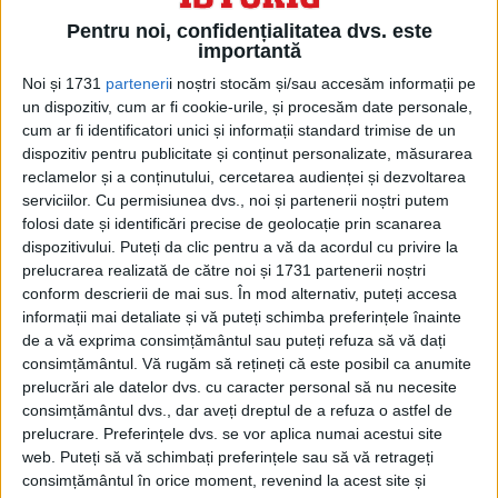
regimul a vizat și membrii minorităților
Pentru noi, confidențialitatea dvs. este
etnice, dizidenții politici și alte grupuri
importantă
Noi și 1731
parteneri
i noștri stocăm și/sau accesăm informații pe
considerate a fi o amenințare. Când
un dispozitiv, cum ar fi cookie-urile, și procesăm date personale,
Ceaușescu a venit la putere în 1965,
cum ar fi identificatori unici și informații standard trimise de un
dispozitiv pentru publicitate și conținut personalizate, măsurarea
aproximativ 40.000 de oameni fuseseră
reclamelor și a conținutului, cercetarea audienței și dezvoltarea
deportați la Bărăgan. Sub Ceaușescu,
serviciilor.
Cu permisiunea dvs., noi și partenerii noștri putem
folosi date și identificări precise de geolocație prin scanarea
deportările au continuat, dar s-au adresat
dispozitivului. Puteți da clic pentru a vă da acordul cu privire la
din ce în ce mai mult locuitorilor din orașe
prelucrarea realizată de către noi și 1731 partenerii noștri
conform descrierii de mai sus. În mod alternativ, puteți accesa
care erau văzuți ca lipsiți de valorile
informații mai detaliate și vă puteți schimba preferințele înainte
comuniste și de etica muncii. Regimul a
de a vă exprima consimțământul sau puteți refuza să vă dați
consimțământul.
Vă rugăm să rețineți că este posibil ca anumite
lansat o campanie masivă de
prelucrări ale datelor dvs. cu caracter personal să nu necesite
industrializare și modernizare, iar
consimțământul dvs., dar aveți dreptul de a refuza o astfel de
prelucrare. Preferințele dvs. se vor aplica numai acestui site
deportații erau adesea trimiși să lucreze în
web. Puteți să vă schimbați preferințele sau să vă retrageți
fabrici din regiune. Ei au fost, de
consimțământul în orice moment, revenind la acest site și