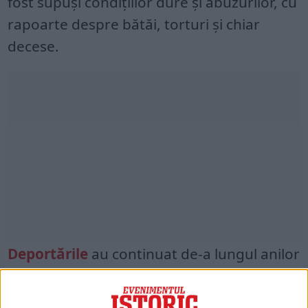
fost supuși condițiilor dure și abuzurilor, cu
rapoarte despre bătăi, torturi și chiar
decese.
Deportările
au continuat de-a lungul anilor
1950 și 1960, cu diferite grupuri vizate în
momente diferite. Pe lângă chiaburi,