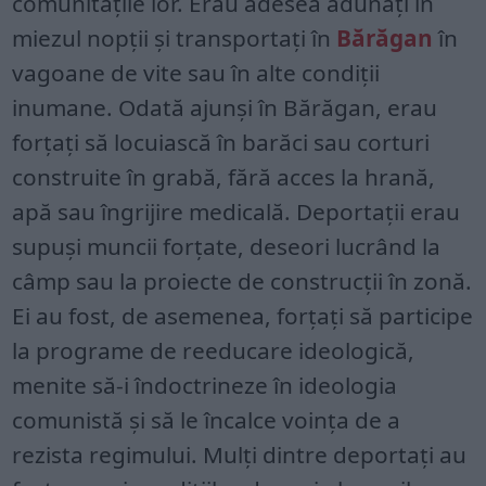
comunitățile lor. Erau adesea adunați în
miezul nopții și transportați în
Bărăgan
în
vagoane de vite sau în alte condiții
inumane. Odată ajunși în Bărăgan, erau
forțați să locuiască în barăci sau corturi
construite în grabă, fără acces la hrană,
apă sau îngrijire medicală. Deportații erau
supuși muncii forțate, deseori lucrând la
câmp sau la proiecte de construcții în zonă.
Ei au fost, de asemenea, forțați să participe
la programe de reeducare ideologică,
menite să-i îndoctrineze în ideologia
comunistă și să le încalce voința de a
rezista regimului. Mulți dintre deportați au