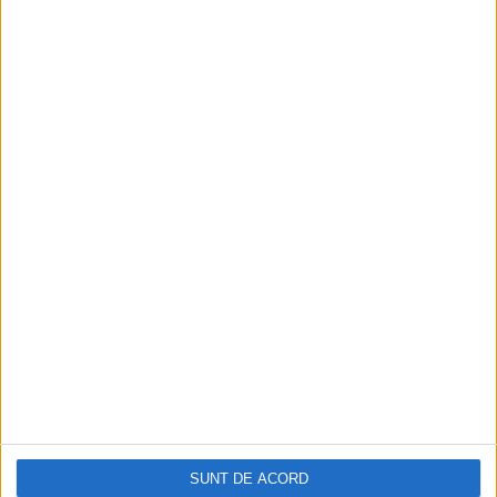
digitală
Figuri istorice celebre în sloturile online:
De la Cleopatra până la Iulius Cezar și
Napoleon Bonaparte
Aprilie 2026
SUNT DE ACORD