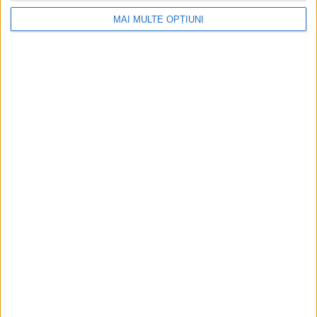
MAI MULTE OPȚIUNI
Ediția tipărită
Mai multe articole