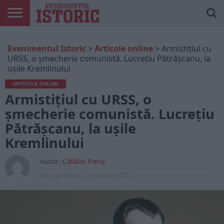
ARTICOLE
ONLINE
EDIȚII
ISTORIC
CONTUL
Evenimentul Istoric
>
Articole online
>
Armistiţiul cu
TIPĂRITE
PLAY
MEU
URSS, o șmecherie comunistă. Lucrețiu Pătrășcanu, la
ușile Kremlinului
ARTICOLE ONLINE
Armistiţiul cu URSS, o
șmecherie comunistă. Lucrețiu
Pătrășcanu, la ușile
Kremlinului
Autor:
Cătălin Pena
Data publicarii:
20 ianuarie 2020