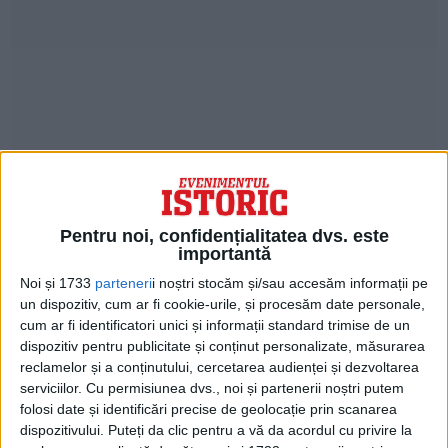
Nu mai îmi amintesc exact cine era, dar ştiu
Pentru noi, confidențialitatea dvs. este
importantă
că Ghiță Popp era unul dintre cei care erau
Noi și 1733
parteneri
i noștri stocăm și/sau accesăm informații pe
prezenţi. Şi acolo s-a discutat despre
un dispozitiv, cum ar fi cookie-urile, și procesăm date personale,
constituirea unei comisii care să plece la
cum ar fi identificatori unici și informații standard trimise de un
dispozitiv pentru publicitate și conținut personalizate, măsurarea
Moscova pentru încheierea Convenţiei de
reclamelor și a conținutului, cercetarea audienței și dezvoltarea
serviciilor.
Cu permisiunea dvs., noi și partenerii noștri putem
Armistiţiu.
folosi date și identificări precise de geolocație prin scanarea
dispozitivului. Puteți da clic pentru a vă da acordul cu privire la
Ministrul Christu a fost unul dintre cei care