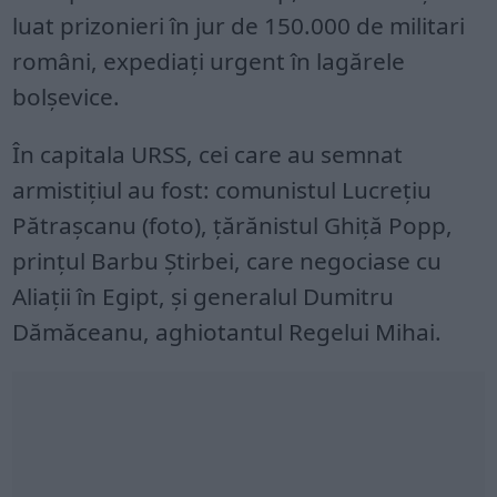
luat prizonieri în jur de 150.000 de militari
români, expediaţi urgent în lagărele
bolşevice.
În capitala URSS, cei care au semnat
armistiţiul au fost: comunistul Lucrețiu
Pătrașcanu (foto), ţărănistul Ghiţă Popp,
prinţul Barbu Știrbei, care negociase cu
Aliaţii în Egipt, şi generalul Dumitru
Dămăceanu, aghiotantul Regelui Mihai.