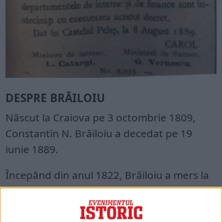
DESPRE BRĂILOIU
Născut la Craiova pe 3 octombrie 1809,
Constantin N. Brăiloiu a decedat pe 19
iunie 1889.
Începând din anul 1822, Brăiloiu a mers la
școală în străinătate, urmând studii la
Sibiu, Geneva și Paris.