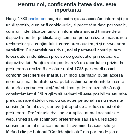
Pentru noi, confidențialitatea dvs. este
În 1832 era funcționar asistent în
importantă
secretariatul de stat al Munteniei.
Noi și 1733
parteneri
i noștri stocăm și/sau accesăm informații pe
un dispozitiv, cum ar fi cookie-urile, și procesăm date personale,
El a fost, de asemenea, procuror la secția
cum ar fi identificatori unici și informații standard trimise de un
dispozitiv pentru publicitate și conținut personalizate, măsurarea
penală a tribunalului (1837), la curtea de
reclamelor și a conținutului, cercetarea audienței și dezvoltarea
apel (1841, 1842) și membru al secției
serviciilor.
Cu permisiunea dvs., noi și partenerii noștri putem
folosi date și identificări precise de geolocație prin scanarea
penale a Curții de Apel (1853).
dispozitivului. Puteți da clic pentru a vă da acordul cu privire la
prelucrarea realizată de către noi și 1733 partenerii noștri
ÎN 1855 A REVENIT ÎN SECRETARIAT CA
conform descrierii de mai sus. În mod alternativ, puteți accesa
ASESOR.
informații mai detaliate și vă puteți schimba preferințele înainte
de a vă exprima consimțământul sau puteți refuza să vă dați
În anul următor, a fost numit în comitetul
consimțământul.
Vă rugăm să rețineți că este posibil ca anumite
prelucrări ale datelor dvs. cu caracter personal să nu necesite
care s-a ocupat cu eliberarea robilor țigani.
consimțământul dvs., dar aveți dreptul de a refuza o astfel de
Ulterior, a fost membru al Curții Supreme
prelucrare. Preferințele dvs. se vor aplica numai acestui site
web. Puteți să vă schimbați preferințele sau să vă retrageți
de Justiție și, în 1859, președinte al
consimțământul în orice moment, revenind la acest site și
tribunalului comercial.
făcând clic pe butonul "Confidențialitate" din partea de jos a