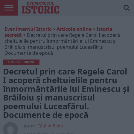
ARTICOLE
ONLINE
EDIȚII
ISTORIC
CONTUL
Evenimentul Istoric
>
Articole online
>
Istoria
TIPĂRITE
PLAY
MEU
secretă
>
Decretul prin care Regele Carol I acoperă
cheltuielile pentru înmormântările lui Eminescu și
Brăiloiu și manuscrisul poemului Luceafărul.
Documente de epocă
ARTICOLE ONLINE
Decretul prin care Regele Carol
I acoperă cheltuielile pentru
înmormântările lui Eminescu și
Brăiloiu și manuscrisul
poemului Luceafărul.
Documente de epocă
Autor:
Cătălin Pena