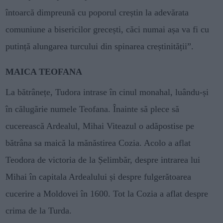
întoarcă dimpreună cu poporul creștin la adevărata
comuniune a bisericilor grecești, căci numai așa va fi cu
putință alungarea turcului din spinarea creștinității”.
MAICA TEOFANA
La bătrânețe, Tudora intrase în cinul monahal, luându-și
în călugărie numele Teofana. Înainte să plece să
cucerească Ardealul, Mihai Viteazul o adăpostise pe
bătrâna sa maică la mănăstirea Cozia. Acolo a aflat
Teodora de victoria de la Șelimbăr, despre intrarea lui
Mihai în capitala Ardealului și despre fulgerătoarea
cucerire a Moldovei în 1600. Tot la Cozia a aflat despre
crima de la Turda.