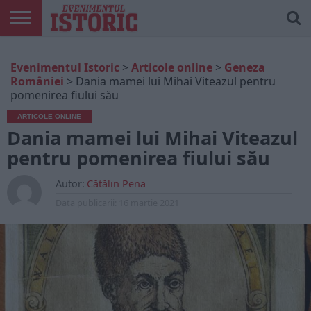
ARTICOLE
ONLINE
EDIȚII
ISTORIC
CONTUL
Evenimentul Istoric
>
Articole online
>
Geneza
TIPĂRITE
PLAY
MEU
României
>
Dania mamei lui Mihai Viteazul pentru
pomenirea fiului său
ARTICOLE ONLINE
Dania mamei lui Mihai Viteazul
pentru pomenirea fiului său
Autor:
Cătălin Pena
Data publicarii:
16 martie 2021