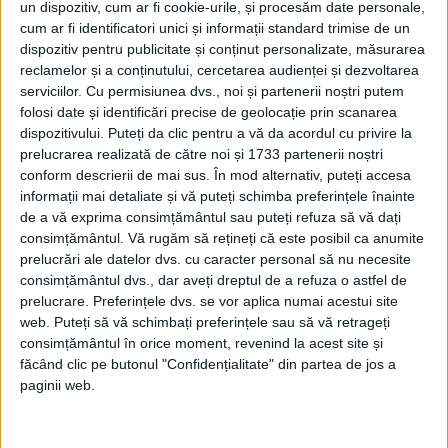
un dispozitiv, cum ar fi cookie-urile, și procesăm date personale,
vizitată de nora sa, Doamna Stanca, împreună cu nepotul
cum ar fi identificatori unici și informații standard trimise de un
dispozitiv pentru publicitate și conținut personalizate, măsurarea
său Niolae Pătrașcu și nepoata Florica. Despre această
reclamelor și a conținutului, cercetarea audienței și dezvoltarea
serviciilor.
Cu permisiunea dvs., noi și partenerii noștri putem
întâlnire a scris „călugărașul Gavriile”. Acesta mai
folosi date și identificări precise de geolocație prin scanarea
zugrăvea și starea celor patru:
dispozitivului. Puteți da clic pentru a vă da acordul cu privire la
prelucrarea realizată de către noi și 1733 partenerii noștri
„
conform descrierii de mai sus. În mod alternativ, puteți accesa
Eu, roaba Domnului Iisus Hristos, călugărița Teofana,
informații mai detaliate și vă puteți schimba preferințele înainte
muma răposatului Mihail Voevod din Țara Tomânească,
de a vă exprima consimțământul sau puteți refuza să vă dați
consimțământul.
Vă rugăm să rețineți că este posibil ca anumite
viețui-t-am viața acestei luni deșarte… și am petrecu
prelucrări ale datelor dvs. cu caracter personal să nu necesite
consimțământul dvs., dar aveți dreptul de a refuza o astfel de
lumește destulîn tot chipul viața mea, până ajunsei și la
prelucrare. Preferințele dvs. se vor aplica numai acestui site
neputința bătrânețelor mele și slăbiciunea mea în sfânta
web. Puteți să vă schimbați preferințele sau să vă retrageți
consimțământul în orice moment, revenind la acest site și
mănăstrire Cozia, la lăcuita Sfintei Troițe și la răposatul
făcând clic pe butonul "Confidențialitate" din partea de jos a
Mircea Voevod. Și traiu de ajuns de luai și sfântul cin
paginii web.
călugăresc, drept plângerea păcatelor mele. Acilaș mă