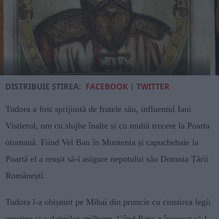
DISTRIBUIE ȘTIREA:
FACEBOOK
|
TWITTER
Tudora a fost sprijinită de fratele său, influentul Iani
Vistierul, om cu slujbe înalte și cu multă trecere la Poarta
otomană. Fiind Vel Ban în Muntenia și capuchehaie la
Poartă el a reușit să-i asigure nepotului său Domnia Țării
Românești.
Tudora l-a obișnuit pe Mihai din pruncie cu cinstirea legii
creștine și a datinilor străbune. Când Papa a încercat să-l