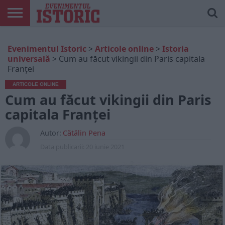
ARTICOLE
ONLINE
EDIȚII
ISTORIC
CONTUL
Evenimentul Istoric
>
Articole online
>
Istoria
TIPĂRITE
PLAY
MEU
universală
>
Cum au făcut vikingii din Paris capitala
Franței
ARTICOLE ONLINE
Cum au făcut vikingii din Paris
capitala Franței
Autor:
Cătălin Pena
Data publicarii:
20 iunie 2021