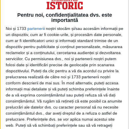
Pentru noi, confidențialitatea dvs. este
importantă
Noi și 1733
parteneri
i noștri stocăm și/sau accesăm informații pe
un dispozitiv, cum ar fi cookie-urile, și procesăm date personale,
cum ar fi identificatori unici și informații standard trimise de un
dispozitiv pentru publicitate și conținut personalizate, măsurarea
reclamelor și a conținutului, cercetarea audienței și dezvoltarea
serviciilor.
Cu permisiunea dvs., noi și partenerii noștri putem
folosi date și identificări precise de geolocație prin scanarea
dispozitivului. Puteți da clic pentru a vă da acordul cu privire la
Conducătorul vikingilor, Sigfried, a mers în
prelucrarea realizată de către noi și 1733 partenerii noștri
conform descrierii de mai sus. În mod alternativ, puteți accesa
Paris pentru a îi cere lui Gauzelin dreptul
informații mai detaliate și vă puteți schimba preferințele înainte
de liberă trecere pentru a jefui regiunea.
de a vă exprima consimțământul sau puteți refuza să vă dați
consimțământul.
Vă rugăm să rețineți că este posibil ca anumite
prelucrări ale datelor dvs. cu caracter personal să nu necesite
El promitea, în schimb, să nu distrugă
consimțământul dvs., dar aveți dreptul de a refuza o astfel de
zidurile oraşului, dar Gauzelin l-a refuzat.
prelucrare. Preferințele dvs. se vor aplica numai acestui site
web. Puteți să vă schimbați preferințele sau să vă retrageți