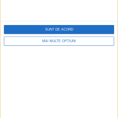
RECOMANDARI PENTRU TINE
Istoria sloturilor: de la primele aparate
la sloturile online
SUNT DE ACORD
MAI MULTE OPȚIUNI
Istoria dezvoltării cazinourilor în
România: de la saloane sociale, la era
digitală
Figuri istorice celebre în sloturile online:
De la Cleopatra până la Iulius Cezar și
Napoleon Bonaparte
Aprilie 2026