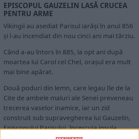
EPISCOPUL GAUZELIN LASĂ CRUCEA
PENTRU ARME
Vikingii au asediat Parisul iarăși în anul 856
şi l-au incendiat din nou cinci ani mai târziu.
Când a-au întors în 885, la opt ani după
moartea lui Carol cel Chel, oraşul era mult
mai bine apărat.
Două poduri din lemn, care legau Ile de la
Cite de ambele maluri ale Senei preveneau
trecerea vaselor inamice, iar un zid
construit sub supravegherea lui Gauzelin,
Episcopului Parisului, încercuia insula.