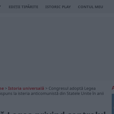
EDIȚII TIPĂRITE
ISTORIC PLAY
CONTUL MEU
ne
>
Istoria universală
>
Congresul adoptă Legea
puns la isteria anticomunistă din Statele Unite în anii