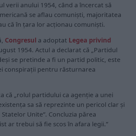
l verii anului 1954, când a încercat să
mericană se aflau comuniști, majoritatea
u că în țara lor acționau comuniști.
ă,
Congresul
a adoptat
Legea privind
ugust 1954. Actul a declarat că „Partidul
eși se pretinde a fi un partid politic, este
i conspirații pentru răsturnarea
a că „rolul partidului ca agenție a unei
existența sa să reprezinte un pericol clar și
 Statelor Unite”. Concluzia părea
t ar trebui să fie scos în afara legii.”