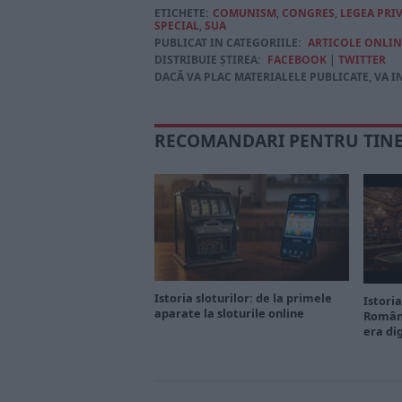
ETICHETE:
COMUNISM
,
CONGRES
,
LEGEA PR
SPECIAL
,
SUA
PUBLICAT IN CATEGORIILE:
ARTICOLE ONLIN
DISTRIBUIE ȘTIREA:
FACEBOOK
|
TWITTER
DACĂ VA PLAC MATERIALELE PUBLICATE, VA I
RECOMANDARI PENTRU TIN
Istoria sloturilor: de la primele
Istoria
aparate la sloturile online
Români
era di