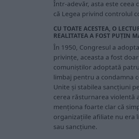
Într-adevăr, asta este ceea
că Legea privind controlul c
CU TOATE ACESTEA, O LECTU
REALITATEA A FOST PUȚIN M
În 1950, Congresul a adoptat
privințe, aceasta a fost doar
comuniștilor adoptată patru 
limbaj pentru a condamna co
Unite și stabilea sancțiuni 
cerea răsturnarea violentă 
menționa foarte clar că sim
organizațiile afiliate nu era
sau sancțiune.