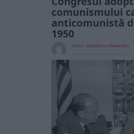
Congresul adopt
comunismului ca 
anticomunistă di
1950
Autor:
Sălăvăstru Alexandru
Data publicarii:
24 august 2022