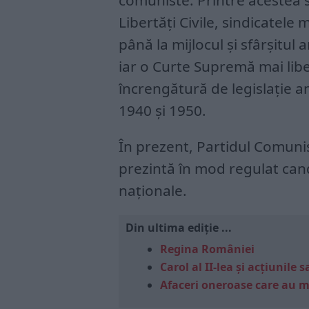
comuniste. Printre acestea
Libertăți Civile, sindicatele
până la mijlocul și sfârșitul 
iar o Curte Supremă mai lib
încrengătură de legislație a
1940 și 1950.
În prezent, Partidul Comunis
prezintă în mod regulat candi
naționale.
Din ultima ediție ...
Regina României
Carol al II-lea și acțiunil
Afaceri oneroase care au 