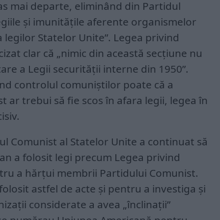
as mai departe, eliminând din Partidul
egiile și imunitățile aferente organismelor
a legilor Statelor Unite”. Legea privind
cizat clar că „nimic din această secțiune nu
are a Legii securității interne din 1950”.
vind controlul comuniștilor poate că a
ar trebui să fie scos în afara legii, legea în
isiv.
dul Comunist al Statelor Unite a continuat să
an a folosit legi precum Legea privind
ru a hărțui membrii Partidului Comunist.
olosit astfel de acte și pentru a investiga și
zații considerate a avea „înclinații”