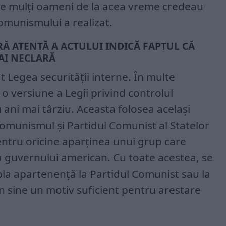
 ce mulți oameni de la acea vreme credeau
omunismului a realizat.
RĂ ATENTĂ A ACTULUI INDICĂ FAPTUL CĂ
AI NECLARĂ
 Legea securității interne. În multe
 o versiune a Legii privind controlul
ani mai târziu. Aceasta folosea același
munismul și Partidul Comunist al Statelor
pentru oricine aparținea unui grup care
a guvernului american. Cu toate acestea, se
pla apartenență la Partidul Comunist sau la
 în sine un motiv suficient pentru arestare