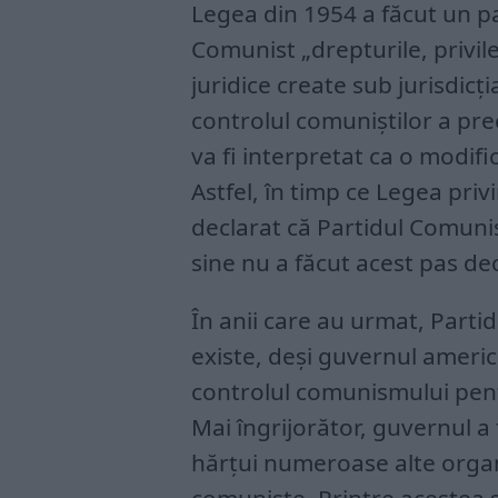
Legea din 1954 a făcut un p
Comunist „drepturile, privil
juridice create sub jurisdicți
controlul comuniștilor a pre
va fi interpretat ca o modific
Astfel, în timp ce Legea pri
declarat că Partidul Comunist 
sine nu a făcut acest pas dec
În anii care au urmat, Parti
existe, deși guvernul americ
controlul comunismului pent
Mai îngrijorător, guvernul a f
hărțui numeroase alte organi