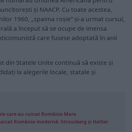
 se numărau Uniunea Americană pentru
 muncitorești și NAACP. Cu toate acestea,
anilor 1960, „spaima roșie” și-a urmat cursul,
erală a început să se ocupe de imensa
nticomunistă care fusese adoptată în anii
t din Statele Unite continuă să existe și
dați la alegerile locale, statale și
e sale care au ruinat România Mare
marcat România modernă: Strousberg și Hallier