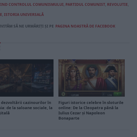
IVIND CONTROLUL COMUNISMULUI
,
PARTIDUL COMUNIST
,
REVOLUTIE
,
E
,
ISTORIA UNIVERSALĂ
NVITĂM SĂ NE URMĂRIȚI ȘI PE
PAGINA NOASTRĂ DE FACEBOOK
E
 dezvoltării cazinourilor în
Figuri istorice celebre în sloturile
a: de la saloane sociale, la
online: De la Cleopatra până la
gitală
Iulius Cezar și Napoleon
Bonaparte