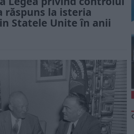
ă Legea privind controlul
răspuns la isteria
n Statele Unite în anii