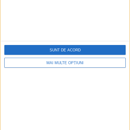
Istoria dezvoltării cazinourilor în
România: de la saloane sociale, la era
digitală
Figuri istorice celebre în sloturile online:
De la Cleopatra până la Iulius Cezar și
SUNT DE ACORD
Napoleon Bonaparte
MAI MULTE OPȚIUNI
Aprilie 2026