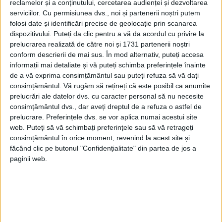
matematică, cu o largă circulaţie în
reclamelor și a conținutului, cercetarea audienței și dezvoltarea
serviciilor.
Cu permisiunea dvs., noi și partenerii noștri putem
Moldova.
folosi date și identificări precise de geolocație prin scanarea
dispozitivului. Puteți da clic pentru a vă da acordul cu privire la
Ca o recunoaştere a meritelor sale
prelucrarea realizată de către noi și 1731 partenerii noștri
conform descrierii de mai sus. În mod alternativ, puteți accesa
didactice şi ştiinţifice, profesorul
informații mai detaliate și vă puteți schimba preferințele înainte
Constantin Climescu a fost ales, la 31
de a vă exprima consimțământul sau puteți refuza să vă dați
consimțământul.
Vă rugăm să rețineți că este posibil ca anumite
martie 1892, membru corespondent al
prelucrări ale datelor dvs. cu caracter personal să nu necesite
Academiei Române.
consimțământul dvs., dar aveți dreptul de a refuza o astfel de
prelucrare. Preferințele dvs. se vor aplica numai acestui site
web. Puteți să vă schimbați preferințele sau să vă retrageți
consimțământul în orice moment, revenind la acest site și
făcând clic pe butonul "Confidențialitate" din partea de jos a
paginii web.