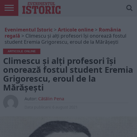
ARTICOLE
ONLINE
EDIȚII
ISTORIC
CONTUL
Evenimentul Istoric
>
Articole online
>
România
TIPĂRITE
PLAY
MEU
regală
>
Climescu și alți profesori își onorează fostul
student Eremia Grigorescu, eroul de la Mărășești
ARTICOLE ONLINE
Climescu și alți profesori își
onorează fostul student Eremia
Grigorescu, eroul de la
Mărășești
Autor:
Cătălin Pena
Data publicarii:
6 august 2021