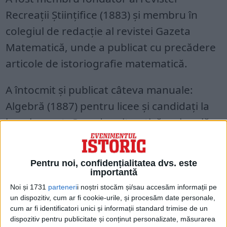
Recreaţii Ştiinţifice (1883) şi membru în
colegiul de redacţie al revistei Gazeta
Matematică, unde a publicat cu precădere
articole de istoriografie matematică.
A întocmit şi publicat câteva manuale:
Algebră (1887) pentru licee şi candidaţi la
bacalaureat, Curs de aritmetică raţională
(1890) pentru licee, Geometrie elementară
(1891) pentru cursul secundar, Geometrie
Pentru noi, confidențialitatea dvs. este
analitică (1898) ş.a.
importantă
Noi și 1731
parteneri
i noștri stocăm și/sau accesăm informații pe
S-a aplecat asupra istoriografiei
un dispozitiv, cum ar fi cookie-urile, și procesăm date personale,
cum ar fi identificatori unici și informații standard trimise de un
matematice, studiind vechi manuscrise de
dispozitiv pentru publicitate și conținut personalizate, măsurarea