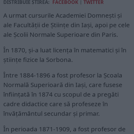
DISTRIBUIE ȘTIREA:
FACEBOOK
|
TWITTER
A urmat cursurile Academiei Domneşti şi
ale Facultăţii de Ştiinţe din Iaşi, apoi pe cele
ale Şcolii Normale Superioare din Paris.
În 1870, şi-a luat licenţa în matematici şi în
ştiinţe fizice la Sorbona.
Între 1884-1896 a fost profesor la Şcoala
Normală Superioară din Iaşi, care fusese
înfiinţată în 1874 cu scopul de a pregăti
cadre didactice care să profeseze în
învăţământul secundar şi primar.
În perioada 1871-1909, a fost profesor de