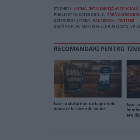
ETICHETE:
CHINA
,
INTELIGENŢĂ ARTIFICIALĂ
PUBLICAT IN CATEGORIILE:
FĂRĂ CATEGORIE
DISTRIBUIE ȘTIREA:
FACEBOOK
|
TWITTER
DACĂ VA PLAC MATERIALELE PUBLICATE, VA I
RECOMANDARI PENTRU TIN
Istoria sloturilor: de la primele
Istoria
aparate la sloturile online
Români
era di