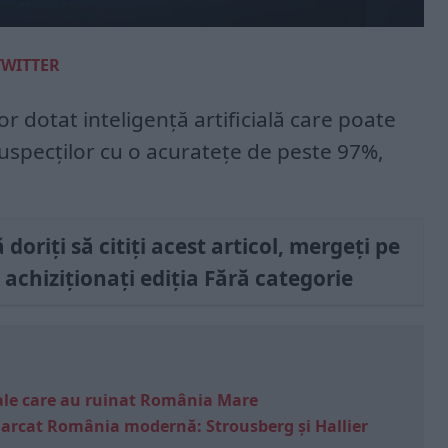
TWITTER
r dotat inteligență artificială care poate
uspecților cu o acuratețe de peste 97%,
doriți să citiți acest articol, mergeți pe
 achiziționați ediția Fără categorie
e sale care au ruinat România Mare
marcat România modernă: Strousberg și Hallier