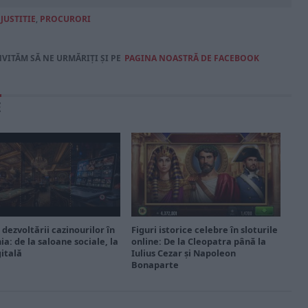
,
JUSTITIE
,
PROCURORI
NVITĂM SĂ NE URMĂRIȚI ȘI PE
PAGINA NOASTRĂ DE FACEBOOK
E
 dezvoltării cazinourilor în
Figuri istorice celebre în sloturile
a: de la saloane sociale, la
online: De la Cleopatra până la
gitală
Iulius Cezar și Napoleon
Bonaparte