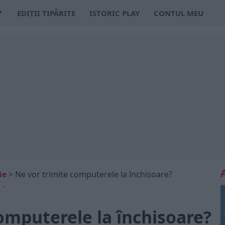
EDIȚII TIPĂRITE
ISTORIC PLAY
CONTUL MEU
ie
>
Ne vor trimite computerele la închisoare?
 .
omputerele la închisoare?