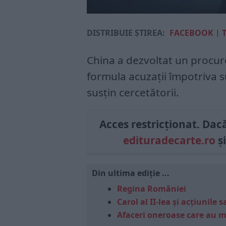
DISTRIBUIE ȘTIREA:
FACEBOOK
|
China a dezvoltat un procuro
formula acuzații împotriva s
susțin cercetătorii.
Acces restricționat. Dacă 
edituradecarte.ro
și
Din ultima ediție ...
Regina României
Carol al II-lea și acțiunil
Afaceri oneroase care au 