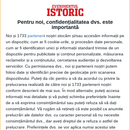
fermă față de partea americană, în
sensul că se opune cu fermitate vizitei
președintelui Camerei Reprezentanților,
Pentru noi, confidențialitatea dvs. este
Pelosi, în Taiwan, subliniind că vizita
importantă
acesteia în Taiwan va duce la consecințe
Noi și 1733
parteneri
i noștri stocăm și/sau accesăm informații pe
grave”, a declarat luni purtătorul de
un dispozitiv, cum ar fi cookie-urile, și procesăm date personale,
cuvânt al Ministerului chinez de Externe,
cum ar fi identificatori unici și informații standard trimise de un
dispozitiv pentru publicitate și conținut personalizate, măsurarea
Zhao Lijian. „Jucându-vă cu focul vă veți
reclamelor și a conținutului, cercetarea audienței și dezvoltarea
da foc”.
serviciilor.
Cu permisiunea dvs., noi și partenerii noștri putem
folosi date și identificări precise de geolocație prin scanarea
dispozitivului. Puteți da clic pentru a vă da acordul cu privire la
prelucrarea realizată de către noi și 1733 partenerii noștri
conform descrierii de mai sus. În mod alternativ, puteți accesa
informații mai detaliate și vă puteți schimba preferințele înainte
de a vă exprima consimțământul sau puteți refuza să vă dați
consimțământul.
Vă rugăm să rețineți că este posibil ca anumite
prelucrări ale datelor dvs. cu caracter personal să nu necesite
consimțământul dvs., dar aveți dreptul de a refuza o astfel de
prelucrare. Preferințele dvs. se vor aplica numai acestui site