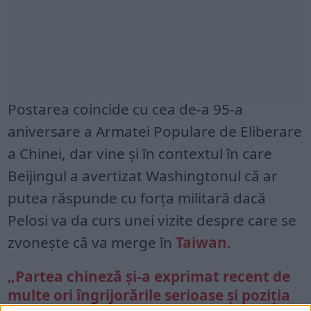
Postarea coincide cu cea de-a 95-a
aniversare a Armatei Populare de Eliberare
a Chinei, dar vine și în contextul în care
Beijingul a avertizat Washingtonul că ar
putea răspunde cu forța militară dacă
Pelosi va da curs unei vizite despre care se
zvonește că va merge în
Taiwan
.
„Partea chineză și-a exprimat recent de
multe ori îngrijorările serioase și poziția