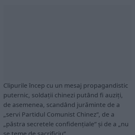
Clipurile încep cu un mesaj propagandistic
puternic, soldații chinezi putând fi auziți,
de asemenea, scandând jurăminte de a
„servi Partidul Comunist Chinez”, de a
„păstra secretele confidențiale” și de a „nu
se teme de sacrificiu”.