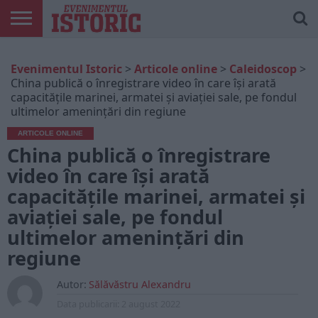
ARTICOLE
ONLINE
EDIȚII
ISTORIC
CONTUL
Evenimentul Istoric
>
Articole online
>
Caleidoscop
>
TIPĂRITE
PLAY
MEU
China publică o înregistrare video în care își arată
capacitățile marinei, armatei și aviației sale, pe fondul
ultimelor amenințări din regiune
ARTICOLE ONLINE
China publică o înregistrare
video în care își arată
capacitățile marinei, armatei și
aviației sale, pe fondul
ultimelor amenințări din
regiune
Autor:
Sălăvăstru Alexandru
Data publicarii:
2 august 2022