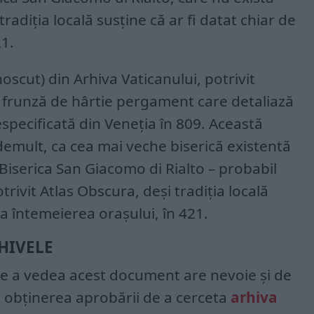
radiția locală susține că ar fi datat chiar de
21.
scut) din Arhiva Vaticanului, potrivit
ă frunză de hârtie pergament care detaliază
especificată din Veneția în 809. Această
 demult, ca cea mai veche biserică existentă
– Biserica San Giacomo di Rialto – probabil
trivit Atlas Obscura, deși tradiția locală
la întemeierea orașului, în 421.
HIVELE
de a vedea acest document are nevoie și de
 obținerea aprobării de a cerceta
arhiva