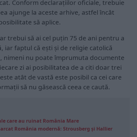
at. Conform declarațiilor oficiale, trebuie
ea ajunge la aceste arhive, astfel încât
posibilitate să aplice.
ar trebui să ai cel puțin 75 de ani pentru a
 iar faptul că ești și de religie catolică
lt, nimeni nu poate împrumuta documente
fiecare zi ai posibilitatea de a citi doar trei
ste atât de vastă este posibil ca cei care
ormații să nu găsească ceea ce caută.
e sale care au ruinat România Mare
marcat România modernă: Strousberg și Hallier