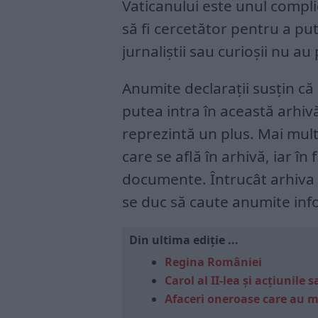
Vaticanului este unul complic
să fi cercetător pentru a put
jurnaliștii sau curioșii nu au 
Anumite declarații susțin că 
putea intra în această arhivă,
reprezintă un plus. Mai mu
care se află în arhivă, iar în 
documente. Întrucât arhiva e
se duc să caute anumite inf
Din ultima ediție ...
Regina României
Carol al II-lea și acțiunil
Afaceri oneroase care au 