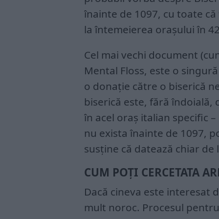
înainte de 1097, cu toate că t
la întemeierea orașului în 4
Cel mai vechi document (cuno
Mental Floss, este o singur
o donație către o biserică n
biserică este, fără îndoială,
în acel oraș italian specific 
nu exista înainte de 1097, po
susține că datează chiar de 
CUM POȚI CERCETATA AR
Dacă cineva este interesat 
mult noroc. Procesul pentru