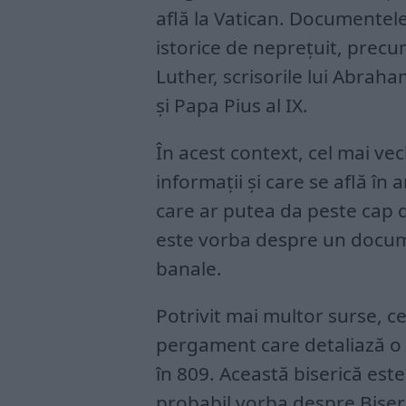
află la Vatican. Documentele
istorice de neprețuit, prec
Luther, scrisorile lui Abraha
și Papa Pius al IX.
În acest context, cel mai v
informații și care se află în
care ar putea da peste cap 
este vorba despre un documen
banale.
Potrivit mai multor surse, c
pergament care detaliază o d
în 809. Această biserică este
probabil vorba despre Biseri