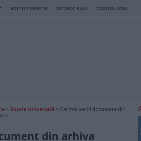
EDIȚII TIPĂRITE
ISTORIC PLAY
CONTUL MEU
ne
>
Istoria universală
>
Cel mai vechi document din
lume
ocument din arhiva