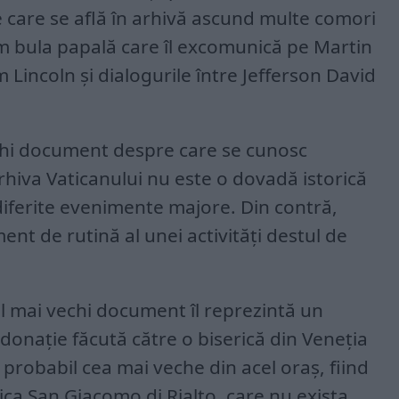
 care se află în arhivă ascund multe comori
um bula papală care îl excomunică pe Martin
m Lincoln și dialogurile între Jefferson David
echi document despre care se cunosc
 arhiva Vaticanului nu este o dovadă istorică
diferite evenimente majore. Din contră,
t de rutină al unei activități destul de
el mai vechi document îl reprezintă un
onație făcută către o biserică din Veneția
 probabil cea mai veche din acel oraș, fiind
ca San Giacomo di Rialto, care nu exista