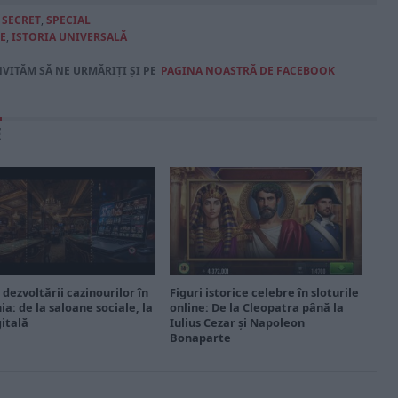
,
SECRET
,
SPECIAL
E
,
ISTORIA UNIVERSALĂ
NVITĂM SĂ NE URMĂRIȚI ȘI PE
PAGINA NOASTRĂ DE FACEBOOK
E
 dezvoltării cazinourilor în
Figuri istorice celebre în sloturile
a: de la saloane sociale, la
online: De la Cleopatra până la
gitală
Iulius Cezar și Napoleon
Bonaparte