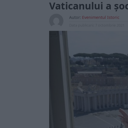
Vaticanului a șo
Autor:
Evenimentul Istoric
Data publicarii:
7 octombrie 2021