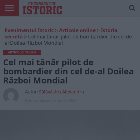
ARTICOLE
ONLINE
EDIȚII
ISTORIC
CONTUL
Evenimentul Istoric
>
Articole online
>
Istoria
TIPĂRITE
PLAY
MEU
secretă
>
Cel mai tânăr pilot de bombardier din cel de-
al Doilea Război Mondial
ARTICOLE ONLINE
Cel mai tânăr pilot de
bombardier din cel de-al Doilea
Război Mondial
Autor:
Sălăvăstru Alexandru
Data publicarii:
3 aprilie 2023