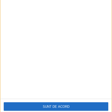
Din ultima ediție ...
SUNT DE ACORD