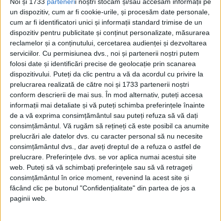
Noi și 1733
parteneri
i noștri stocăm și/sau accesăm informații pe
un dispozitiv, cum ar fi cookie-urile, și procesăm date personale,
cum ar fi identificatori unici și informații standard trimise de un
dispozitiv pentru publicitate și conținut personalizate, măsurarea
reclamelor și a conținutului, cercetarea audienței și dezvoltarea
serviciilor.
Cu permisiunea dvs., noi și partenerii noștri putem
folosi date și identificări precise de geolocație prin scanarea
dispozitivului. Puteți da clic pentru a vă da acordul cu privire la
prelucrarea realizată de către noi și 1733 partenerii noștri
conform descrierii de mai sus. În mod alternativ, puteți accesa
informații mai detaliate și vă puteți schimba preferințele înainte
de a vă exprima consimțământul sau puteți refuza să vă dați
consimțământul.
Vă rugăm să rețineți că este posibil ca anumite
prelucrări ale datelor dvs. cu caracter personal să nu necesite
INTRAREA ÎN LUPTĂ
consimțământul dvs., dar aveți dreptul de a refuza o astfel de
prelucrare. Preferințele dvs. se vor aplica numai acestui site
În timp ce servea în cadrul RAF, Thomas
web. Puteți să vă schimbați preferințele sau să vă retrageți
consimțământul în orice moment, revenind la acest site și
Dobney a avut onoarea de a-l întâlni pe
făcând clic pe butonul "Confidențialitate" din partea de jos a
Regele George al VI-lea, care vizita diferite
paginii web.
baze de
bombardiere
din Marea Britanie.