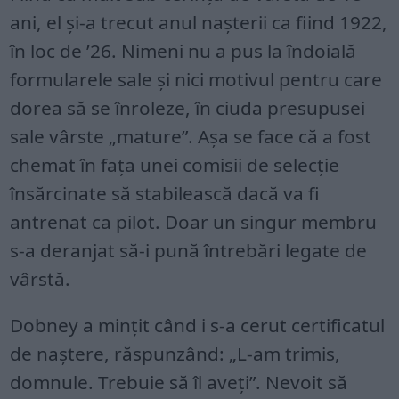
ani, el și-a trecut anul nașterii ca fiind 1922,
în loc de ’26. Nimeni nu a pus la îndoială
formularele sale și nici motivul pentru care
dorea să se înroleze, în ciuda presupusei
sale vârste „mature”. Așa se face că a fost
chemat în fața unei comisii de selecție
însărcinate să stabilească dacă va fi
antrenat ca pilot. Doar un singur membru
s-a deranjat să-i pună întrebări legate de
vârstă.
Dobney a mințit când i s-a cerut certificatul
de naștere, răspunzând: „L-am trimis,
domnule. Trebuie să îl aveți”. Nevoit să