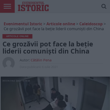
ARTICOLE
ONLINE
EDIȚII
ISTORIC
CONTUL
Evenimentul Istoric
>
Articole online
>
Caleidoscop
>
TIPĂRITE
PLAY
MEU
Ce grozăvii pot face la beție liderii comuniști din China
ARTICOLE ONLINE
Ce grozăvii pot face la beție
liderii comuniști din China
Autor:
Cătălin Pena
Data publicarii:
6 iulie 2021