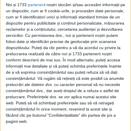
întâlnise pentru prima dată şi că nu
Noi și 1733
parteneri
i noștri stocăm și/sau accesăm informații pe
cunoştea suficient activitatea sa.
un dispozitiv, cum ar fi cookie-urile, și procesăm date personale,
cum ar fi identificatori unici și informații standard trimise de un
dispozitiv pentru publicitate și conținut personalizate, măsurarea
Înfuriat de acel răspuns, managerul a
reclamelor și a conținutului, cercetarea audienței și dezvoltarea
început să strige şi a încercat să îl lovească.
serviciilor.
Cu permisiunea dvs., noi și partenerii noștri putem
folosi date și identificări precise de geolocație prin scanarea
Acela a fost momentul în care cei doi
dispozitivului. Puteți da clic pentru a vă da acordul cu privire la
cercetători au decis să plece.
prelucrarea realizată de către noi și 1733 partenerii noștri
conform descrierii de mai sus. În mod alternativ, puteți accesa
informații mai detaliate și vă puteți schimba preferințele înainte
de a vă exprima consimțământul sau puteți refuza să vă dați
consimțământul.
Vă rugăm să rețineți că este posibil ca anumite
prelucrări ale datelor dvs. cu caracter personal să nu necesite
consimțământul dvs., dar aveți dreptul de a refuza o astfel de
prelucrare. Preferințele dvs. se vor aplica numai acestui site
web. Puteți să vă schimbați preferințele sau să vă retrageți
consimțământul în orice moment, revenind la acest site și
făcând clic pe butonul "Confidențialitate" din partea de jos a
paginii web.