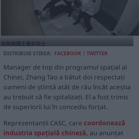
DISTRIBUIE ȘTIREA:
FACEBOOK
|
TWITTER
Manager de top din programul spaţial al
Chinei, Zhang Tao a bătut doi respectaţi
oameni de ştiinţă atât de rău încât aceştia
au trebuit să fie spitalizaţi. El a fost trimis
de superiorii lui în concediu forţat.
Reprezentanţii CASC, care
coordonează
industria spaţială chineză
, au anunţat