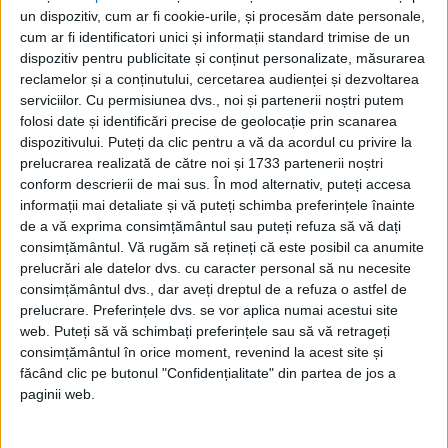
un dispozitiv, cum ar fi cookie-urile, și procesăm date personale,
Carol al II-lea și acțiunile sale care au ruinat
România Mare
cum ar fi identificatori unici și informații standard trimise de un
dispozitiv pentru publicitate și conținut personalizate, măsurarea
Afaceri oneroase care au marcat România
modernă: Strousberg și Hallier
reclamelor și a conținutului, cercetarea audienței și dezvoltarea
serviciilor.
Cu permisiunea dvs., noi și partenerii noștri putem
folosi date și identificări precise de geolocație prin scanarea
dispozitivului. Puteți da clic pentru a vă da acordul cu privire la
ETICHETE:
CENTURA
,
CET GROZĂVEȘTI
,
GARA FILARET
,
PROGRESUL
prelucrarea realizată de către noi și 1733 partenerii noștri
PUBLICAT IN CATEGORIILE:
SEPTEMBRIE 2020
conform descrierii de mai sus. În mod alternativ, puteți accesa
DISTRIBUIE ȘTIREA:
FACEBOOK
|
TWITTER
informații mai detaliate și vă puteți schimba preferințele înainte
de a vă exprima consimțământul sau puteți refuza să vă dați
DACĂ VA PLAC MATERIALELE PUBLICATE, VA INVITĂM SĂ NE URMĂRIȚI
ȘI PE
PAGINA NOASTRĂ DE FACEBOOK
consimțământul.
Vă rugăm să rețineți că este posibil ca anumite
prelucrări ale datelor dvs. cu caracter personal să nu necesite
consimțământul dvs., dar aveți dreptul de a refuza o astfel de
RECOMANDARI PENTRU TINE
prelucrare. Preferințele dvs. se vor aplica numai acestui site
web. Puteți să vă schimbați preferințele sau să vă retrageți
Istoria sloturilor: de la primele aparate
consimțământul în orice moment, revenind la acest site și
la sloturile online
făcând clic pe butonul "Confidențialitate" din partea de jos a
paginii web.