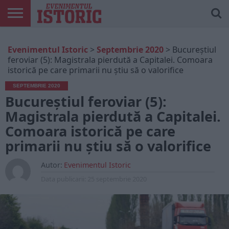
ARTICOLE
ONLINE
EDIȚII
ISTORIC
CONTUL
Evenimentul Istoric
>
Septembrie 2020
>
Bucureștiul
TIPĂRITE
PLAY
MEU
feroviar (5): Magistrala pierdută a Capitalei. Comoara
istorică pe care primarii nu știu să o valorifice
SEPTEMBRIE 2020
Bucureștiul feroviar (5):
Magistrala pierdută a Capitalei.
Comoara istorică pe care
primarii nu știu să o valorifice
Autor:
Evenimentul Istoric
Data publicarii:
25 septembrie 2020