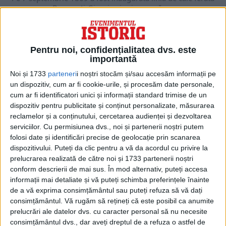
București-Giurgiu și prima gară a...
Pentru noi, confidențialitatea dvs. este
importantă
Noi și 1733
parteneri
i noștri stocăm și/sau accesăm informații pe
un dispozitiv, cum ar fi cookie-urile, și procesăm date personale,
cum ar fi identificatori unici și informații standard trimise de un
dispozitiv pentru publicitate și conținut personalizate, măsurarea
reclamelor și a conținutului, cercetarea audienței și dezvoltarea
serviciilor.
Cu permisiunea dvs., noi și partenerii noștri putem
folosi date și identificări precise de geolocație prin scanarea
dispozitivului. Puteți da clic pentru a vă da acordul cu privire la
SEPTEMBRIE 2020
Bucureștiul feroviar (5): Magistrala pierdută a Capitalei.
prelucrarea realizată de către noi și 1733 partenerii noștri
Comoara istorică pe care primarii nu știu să o valorifice
conform descrierii de mai sus. În mod alternativ, puteți accesa
Năpădită de buruieni ori chiar furată pe alocuri după ce
informații mai detaliate și vă puteți schimba preferințele înainte
traficul feroviar s-a redus drastic, calea...
de a vă exprima consimțământul sau puteți refuza să vă dați
consimțământul.
Vă rugăm să rețineți că este posibil ca anumite
prelucrări ale datelor dvs. cu caracter personal să nu necesite
consimțământul dvs., dar aveți dreptul de a refuza o astfel de