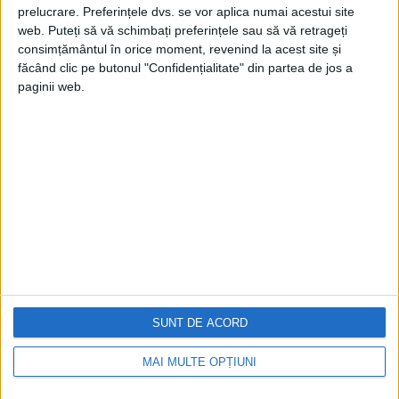
prelucrare. Preferințele dvs. se vor aplica numai acestui site
web. Puteți să vă schimbați preferințele sau să vă retrageți
consimțământul în orice moment, revenind la acest site și
făcând clic pe butonul "Confidențialitate" din partea de jos a
paginii web.
Cea mai mare revistă de istorie din Europa!
.
Media KIT
PORTOFOLIU
Capital
Evenimentul Zilei
Doctorul Zilei
Infofinanciar
SUNT DE ACORD
Infoactual
Editura de carte
MAI MULTE OPȚIUNI
EVZ Comunicate
Capital Comunicate