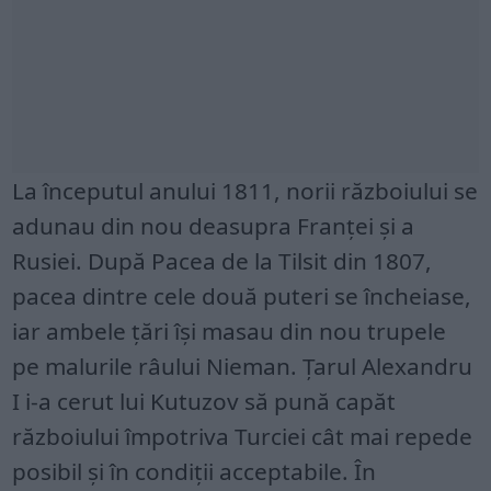
La începutul anului 1811, norii războiului se
adunau din nou deasupra Franței și a
Rusiei. După Pacea de la Tilsit din 1807,
pacea dintre cele două puteri se încheiase,
iar ambele țări își masau din nou trupele
pe malurile râului Nieman. Țarul Alexandru
I i-a cerut lui Kutuzov să pună capăt
războiului împotriva Turciei cât mai repede
posibil și în condiții acceptabile. În