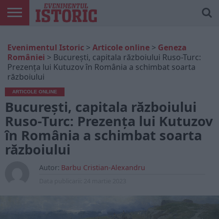
ARTICOLE
ONLINE
EDIȚII
ISTORIC
CONTUL
Evenimentul Istoric
>
Articole online
>
Geneza
TIPĂRITE
PLAY
MEU
României
>
București, capitala războiului Ruso-Turc:
Prezența lui Kutuzov în România a schimbat soarta
războiului
ARTICOLE ONLINE
București, capitala războiului
Ruso-Turc: Prezența lui Kutuzov
în România a schimbat soarta
războiului
Autor:
Barbu Cristian-Alexandru
Data publicarii:
24 martie 2023