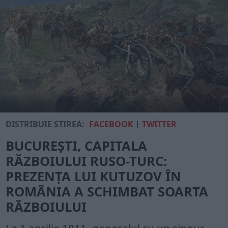
DISTRIBUIE ȘTIREA:
FACEBOOK
|
TWITTER
BUCUREȘTI, CAPITALA
RĂZBOIULUI RUSO-TURC:
PREZENȚA LUI KUTUZOV ÎN
ROMÂNIA A SCHIMBAT SOARTA
RĂZBOIULUI
La 1 aprilie 1811, generalul cu un singur