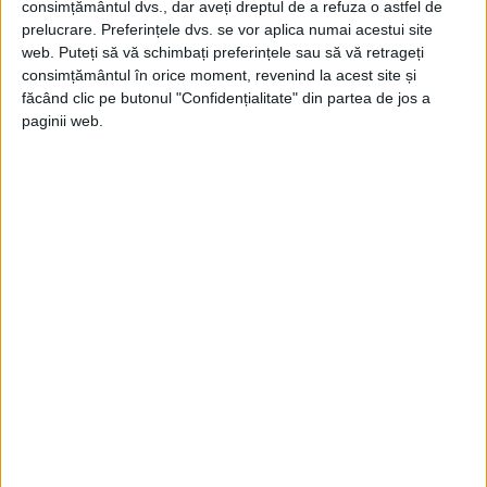
consimțământul dvs., dar aveți dreptul de a refuza o astfel de
prelucrare. Preferințele dvs. se vor aplica numai acestui site
web. Puteți să vă schimbați preferințele sau să vă retrageți
consimțământul în orice moment, revenind la acest site și
făcând clic pe butonul "Confidențialitate" din partea de jos a
paginii web.
Generalul Mihail Kutusov, ca prinț de Smolensk, în 1813