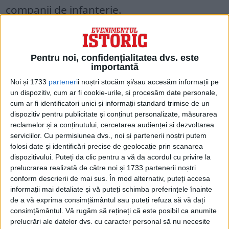
companii de infanterie.
Pentru noi, confidențialitatea dvs. este
importantă
Noi și 1733
parteneri
i noștri stocăm și/sau accesăm informații pe
un dispozitiv, cum ar fi cookie-urile, și procesăm date personale,
cum ar fi identificatori unici și informații standard trimise de un
dispozitiv pentru publicitate și conținut personalizate, măsurarea
reclamelor și a conținutului, cercetarea audienței și dezvoltarea
serviciilor.
Cu permisiunea dvs., noi și partenerii noștri putem
folosi date și identificări precise de geolocație prin scanarea
dispozitivului. Puteți da clic pentru a vă da acordul cu privire la
GENERALUL CU UN SINGUR OCHI
prelucrarea realizată de către noi și 1733 partenerii noștri
conform descrierii de mai sus. În mod alternativ, puteți accesa
informații mai detaliate și vă puteți schimba preferințele înainte
de a vă exprima consimțământul sau puteți refuza să vă dați
consimțământul.
Vă rugăm să rețineți că este posibil ca anumite
prelucrări ale datelor dvs. cu caracter personal să nu necesite