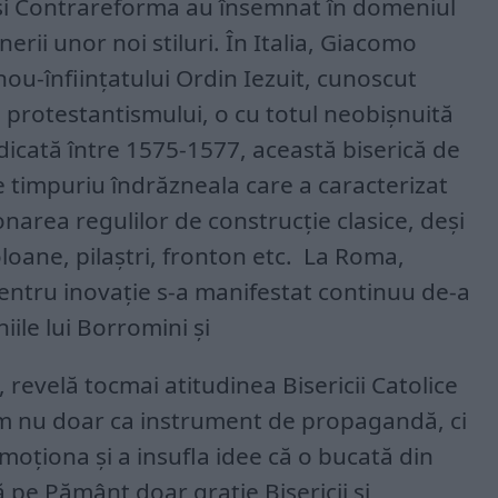
i Contrareforma au însemnat în domeniul
rii unor noi stiluri. În Italia, Giacomo
nou-înființatului Ordin Iezuit, cunoscut
 protestantismului, o cu totul neobișnuită
idicată între 1575-1577, această biserică de
de timpuriu îndrăzneala care a caracterizat
area regulilor de construcție clasice, deși
loane, pilaștri, fronton etc. La Roma,
entru inovație s-a manifestat continuu de-a
iile lui Borromini și
i, revelă tocmai atitudinea Bisericii Catolice
um nu doar ca instrument de propagandă, ci
moționa și a insufla idee că o bucată din
 pe Pământ doar grație Bisericii și