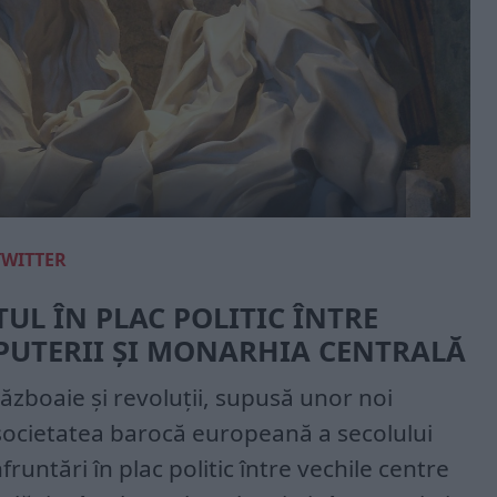
TWITTER
UL ÎN PLAC POLITIC ÎNTRE
 PUTERII ȘI MONARHIA CENTRALĂ
zboaie și revoluții, supusă unor noi
 societatea barocă europeană a secolului
runtări în plac politic între vechile centre