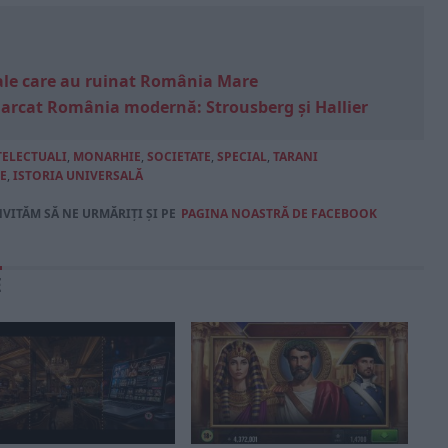
e sale care au ruinat România Mare
marcat România modernă: Strousberg și Hallier
TELECTUALI
,
MONARHIE
,
SOCIETATE
,
SPECIAL
,
TARANI
E
,
ISTORIA UNIVERSALĂ
NVITĂM SĂ NE URMĂRIȚI ȘI PE
PAGINA NOASTRĂ DE FACEBOOK
E