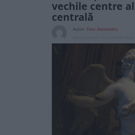
vechile centre a
centrală
Autor:
Tutu Alexandru
Data publicarii:
14 octombrie 2022