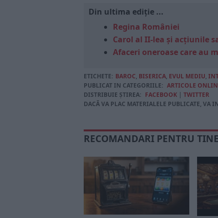
Din ultima ediție ...
Regina României
Carol al II-lea și acțiunil
Afaceri oneroase care au 
ETICHETE:
BAROC
,
BISERICA
,
EVUL MEDIU
,
IN
PUBLICAT IN CATEGORIILE:
ARTICOLE ONLIN
DISTRIBUIE ȘTIREA:
FACEBOOK
|
TWITTER
DACĂ VA PLAC MATERIALELE PUBLICATE, VA I
RECOMANDARI PENTRU TIN