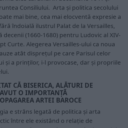
fruntea Consiliului. Arta și politica secolului
oate mai bine, cea mai elocventă expresie a
ră îndoială ilustrul Palat de la Versailles,
ă decenii (1660-1680) pentru Ludovic al XIV-
ept Curte. Alegerea Versailles-ului ca noua
uze atât disprețul pe care Parisul celor
i a prinților, i-l provocase, dar și propriile
lui.
TAT CĂ BISERICA, ALĂTURI DE
A AVUT O IMPORTANȚĂ
OPAGAREA ARTEI BAROCE
ia e strâns legată de politica și arta
tic între ele existând o relație de