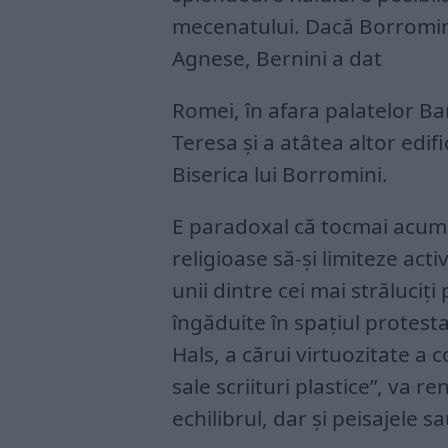
mecenatului. Dacă Borromini 
Agnese, Bernini a dat
Romei, în afara palatelor Bar
Teresa și a atâtea altor edif
Biserica lui Borromini.
E paradoxal că tocmai acum, 
religioase să-și limiteze ac
unii dintre cei mai străluciți
îngăduite în spațiul protest
Hals, a cărui virtuozitate a 
sale scriituri plastice”, va r
echilibrul, dar și peisajele 