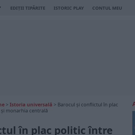
EDIȚII TIPĂRITE
ISTORIC PLAY
CONTUL MEU
ne
>
Istoria universală
>
Barocul și conflictul în plac
ii și monarhia centrală
tul în plac politic între