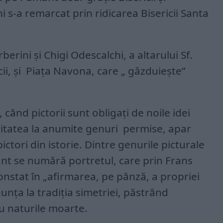
s-a remarcat prin ridicarea Bisericii Santa
berini și Chigi Odescalchi, a altarului Sf.
icii, și Piața Navona, care „ găzduiește”
când pictorii sunt obligați de noile idei
tivitatea la anumite genuri permise, apar
 pictori din istorie. Dintre genurile picturale
ant se numără portretul, care prin Frans
constat în „afirmarea, pe pânză, a propriei
enunța la tradiția simetriei, păstrând
sau naturile moarte.