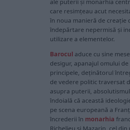
ale puterii și monarhia central
care resimțeau acut necesitat
în noua manieră de creație d
îndepărtare nepermisă și in
utilizare a elementelor.
Barocul
aduce cu sine meser
desigur, apanajul omului de s
principele, deținătorul întreg
de vedere politic traversat 
asupra puterii, absolutismu
îndoială că această ideologi
pe scena europeană a Franțe
încrederii în
monarhia
franc
Richelieu și Mazarin, cel di