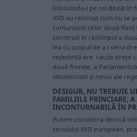
înlocuindu-l pe cel dintâi în 
XVII au rezonat cum nu se p
comuniunii celor două fiind fă
construit în răstimpul a dou
lea cu scopul de a-i servi dr
reședință are cauze drept ca
două fronde, a Parlamentului ș
idiosincrazii și nevoi ale rege
DESIGUR, NU TREBUIE UI
FAMILIILE PRINCIARE, 
INCONTURNABILĂ ÎN PR
Putem considera deci că relig
secolului XVII european, prac