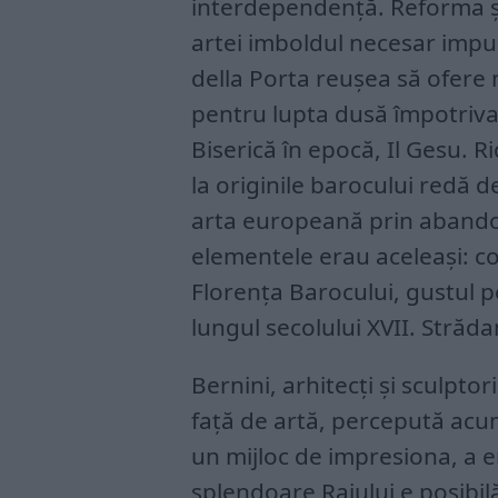
interdependență. Reforma ș
artei imboldul necesar impune
della Porta reușea să ofere 
pentru lupta dusă împotriva
Biserică în epocă, Il Gesu. R
la originile barocului redă 
arta europeană prin abandon
elementele erau aceleași: co
Florența Barocului, gustul p
lungul secolului XVII. Strădan
Bernini, arhitecți și sculptor
față de artă, percepută ac
un mijloc de impresiona, a e
splendoare Raiului e posibilă