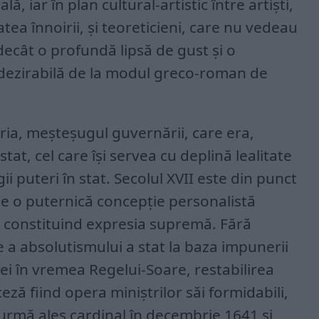
ă, iar în plan cultural-artistic între artiști,
ea înnoirii, și teoreticieni, care nu vedeau
ecât o profundă lipsă de gust și o
dezirabilă de la modul greco-roman de
ia, meșteșugul guvernării, care era,
tat, cel care își servea cu deplină lealitate
ii puteri în stat. Secolul XVII este din punct
de o puternică concepție personalistă
l constituind expresia supremă. Fără
e a absolutismului a stat la baza impunerii
i în vremea Regelui-Soare, restabilirea
eză fiind opera miniștrilor săi formidabili,
n urmă ales cardinal în decembrie 1641 și