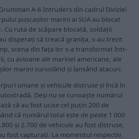
, Grumman A-6 Intruders din cadrul Diviziei
rpului pușcașilor marini ai SUA au blocat
e. Cu ruta de scăpare blocată, soldații
au disperați să treacă granița, s-au trezit
imp, scena din fața lor s-a transformat într-
rii, cu avioane ale marinei americane, ale
șilor marini survolând și lansând atacuri.
orpuri umane și vehicule distruse și încă în
 autostradă. Deși nu se cunoaște numărul
ează că au fost ucise cel puțin 200 de
ând că numărul total este de peste 1 000
.800 și 2.700 de vehicule au fost distruse,
 au fost capturați. La momentul respectiv,