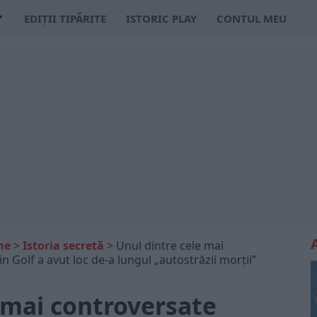
EDIȚII TIPĂRITE
ISTORIC PLAY
CONTUL MEU
ne
>
Istoria secretă
>
Unul dintre cele mai
n Golf a avut loc de-a lungul „autostrăzii morții”
 mai controversate