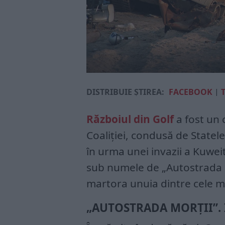
DISTRIBUIE ȘTIREA:
FACEBOOK
|
Războiul din Golf
a fost un c
Coaliției, condusă de Statel
în urma unei invazii a Kuwei
sub numele de „Autostrada m
martora unuia dintre cele m
„AUTOSTRADA MORȚII”. 