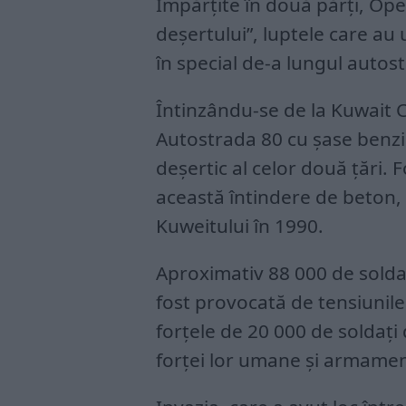
Împărțite în două părți, Ope
deșertului”, luptele care au
în special de-a lungul autost
Întinzându-se de la Kuwait C
Autostrada 80 cu șase benzi 
deșertic al celor două țări. F
această întindere de beton, 
Kuweitului în 1990.
Aproximativ 88 000 de soldați
fost provocată de tensiunile
forțele de 20 000 de soldați
forței lor umane și armament