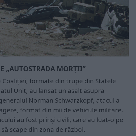
PE „AUTOSTRADA MORȚII”
 Coaliției, formate din trupe din Statele
atul Unit, au lansat un asalt asupra
e generalul Norman Schwarzkopf, atacul a
tragere, format din mii de vehicule militare.
ului au fost prinși civili, care au luat-o pe
 să scape din zona de război.