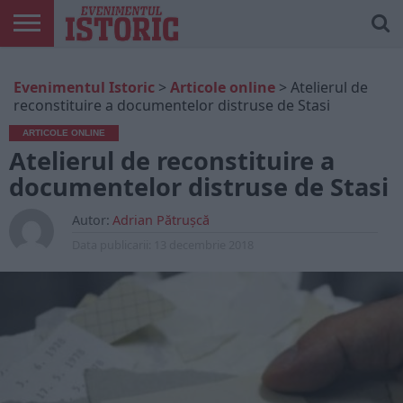
ARTICOLE
ONLINE
EDIȚII
ISTORIC
CONTUL
Evenimentul Istoric
>
Articole online
>
Atelierul de
TIPĂRITE
PLAY
MEU
reconstituire a documentelor distruse de Stasi
ARTICOLE ONLINE
Atelierul de reconstituire a
documentelor distruse de Stasi
Autor:
Adrian Pătrușcă
Data publicarii:
13 decembrie 2018