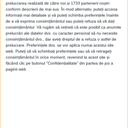
prelucrarea realizată de către noi și 1733 partenerii noștri
conform descrierii de mai sus. În mod alternativ, puteți accesa
informații mai detaliate și vă puteți schimba preferințele înainte
de a vă exprima consimțământul sau puteți refuza să vă dați
consimțământul.
Vă rugăm să rețineți că este posibil ca anumite
prelucrări ale datelor dvs. cu caracter personal să nu necesite
consimțământul dvs., dar aveți dreptul de a refuza o astfel de
prelucrare. Preferințele dvs. se vor aplica numai acestui site
web. Puteți să vă schimbați preferințele sau să vă retrageți
consimțământul în orice moment, revenind la acest site și
făcând clic pe butonul "Confidențialitate" din partea de jos a
paginii web.
Pentru a reconstitui documentele, Kinzel
desparte paginile în cinci secțiuni: colțul
stâng de sus, colțul dreapta de sus, colțul
de stânga jos, colțul de dreapta jos și
bucățile din mijloc. Apoi, le clasează după
tipurile de scris și după culoarea hârtiei.