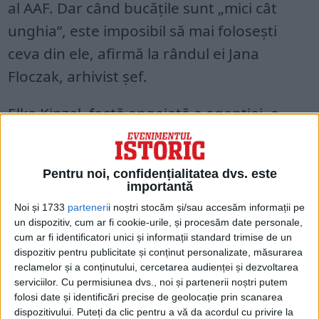
al AAF. Dar când bucățile sunt „mici cât
unghia”, este imposibil să mai folosești
ceva din ele, afirmă la rândul ei Jana
Floczak, arhivist șef.
Elke Kinzel, fostă angajată a agenției, a
petrecut 25 de ani reconstituind hârtii din
arhivele Stasi. Ea singură a rezolvat puzzle-
Pentru noi, confidențialitatea dvs. este
urile din 37 de saci de documente. Astăzi,
importantă
Elke este pensionară, dar revine cu
Noi și 1733
parteneri
i noștri stocăm și/sau accesăm informații pe
un dispozitiv, cum ar fi cookie-urile, și procesăm date personale,
regularitate să le dea o mână de ajutor
cum ar fi identificatori unici și informații standard trimise de un
colegilor mai tineri. „Câteodată eram atât
dispozitiv pentru publicitate și conținut personalizate, măsurarea
reclamelor și a conținutului, cercetarea audienței și dezvoltarea
de absorbită de muncă încât uitam să mai
serviciilor.
Cu permisiunea dvs., noi și partenerii noștri putem
plec acasă”, își amintește ea.
folosi date și identificări precise de geolocație prin scanarea
dispozitivului. Puteți da clic pentru a vă da acordul cu privire la