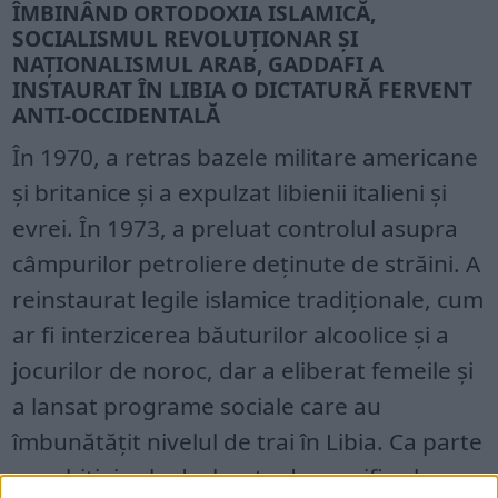
ÎMBINÂND ORTODOXIA ISLAMICĂ,
SOCIALISMUL REVOLUȚIONAR ȘI
NAȚIONALISMUL ARAB, GADDAFI A
INSTAURAT ÎN LIBIA O DICTATURĂ FERVENT
ANTI-OCCIDENTALĂ
În 1970, a retras bazele militare americane
și britanice și a expulzat libienii italieni și
evrei. În 1973, a preluat controlul asupra
câmpurilor petroliere deținute de străini. A
reinstaurat legile islamice tradiționale, cum
ar fi interzicerea băuturilor alcoolice și a
jocurilor de noroc, dar a eliberat femeile și
a lansat programe sociale care au
îmbunătățit nivelul de trai în Libia. Ca parte
a ambiției sale declarate de a unifica lumea