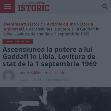
ARTICOLE
ONLINE
EDIȚII
ISTORIC
CONTUL
Evenimentul Istoric
>
Articole online
>
Istoria
TIPĂRITE
PLAY
MEU
universală
>
Ascensiunea la putere a lui Gaddafi în
Libia. Lovitura de stat de la 1 septembrie 1969
ARTICOLE ONLINE
Ascensiunea la putere a lui
Gaddafi în Libia. Lovitura de
stat de la 1 septembrie 1969
Autor:
Sălăvăstru Alexandru
Data publicarii:
1 septembrie 2022