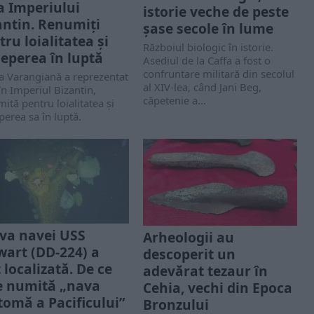
ta Imperiului
istorie veche de peste
antin. Renumiți
șase secole în lume
tru loialitatea și
Războiul biologic în istorie.
ceperea în luptă
Asediul de la Caffa a fost o
confruntare militară din secolul
a Varangiană a reprezentat
al XIV-lea, când Jani Beg,
 în Imperiul Bizantin,
căpetenie a...
ită pentru loialitatea și
perea sa în luptă.
va navei USS
Arheologii au
wart (DD-224) a
descoperit un
 localizată. De ce
adevărat tezaur în
e numită „nava
Cehia, vechi din Epoca
tomă a Pacificului”
Bronzului