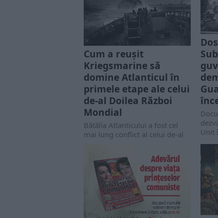
Dos
Sub
Cum a reușit
guv
Kriegsmarine să
dem
domine Atlanticul în
Gua
primele etape ale celui
înc
de-al Doilea Război
Mondial
Docu
dezvă
Bătălia Atlanticului a fost cel
Unit
mai lung conflict al celui de-al
prop
Doilea Război Mondial,
anii 
Kriegsmarine dominând
de ar
categoric oceanul în primele
etape ale...