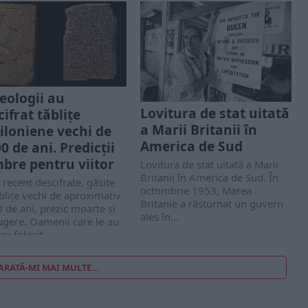
eologii au
Lovitura de stat uitată
cifrat tăblițe
a Marii Britanii în
iloniene vechi de
America de Sud
0 de ani. Predicții
bre pentru viitor
Lovitura de stat uitată a Marii
Britanii în America de Sud. În
 recent descifrate, găsite
octombrie 1953, Marea
blițe vechi de aproximativ
Britanie a răsturnat un guvern
 de ani, prezic moarte și
ales în...
ugere. Oamenii care le-au
au folosit...
ARATĂ-MI MAI MULTE...