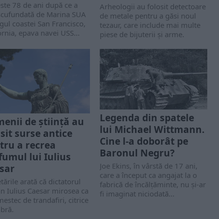
ste 78 de ani după ce a
Arheologii au folosit detectoare
 scufundată de Marina SUA
de metale pentru a găsi noul
rgul coastei San Francisco,
tezaur, care include mai multe
ornia, epava navei USS...
piese de bijuterii și arme.
Legenda din spatele
enii de știință au
lui Michael Wittmann.
osit surse antice
Cine l-a doborât pe
tru a recrea
Baronul Negru?
fumul lui Iulius
Joe Ekins, în vârstă de 17 ani,
sar
care a început ca angajat la o
tările arată că dictatorul
fabrică de încălțăminte, nu și-ar
n Iulius Caesar mirosea ca
fi imaginat niciodată...
estec de trandafiri, citrice
bră.