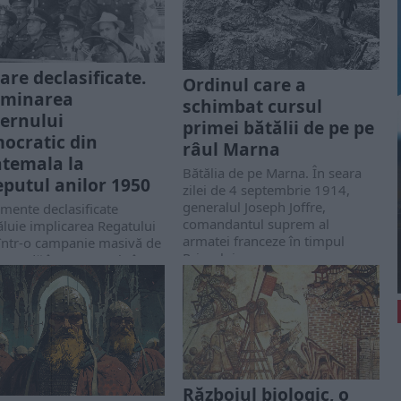
are declasificate.
Ordinul care a
minarea
schimbat cursul
ernului
primei bătălii de pe pe
ocratic din
râul Marna
temala la
Bătălia de pe Marna. În seara
eputul anilor 1950
zilei de 4 septembrie 1914,
generalul Joseph Joffre,
mente declasificate
comandantul suprem al
luie implicarea Regatului
armatei franceze în timpul
 într-o campanie masivă de
Primului...
agandă în Guatemala în
1950, inclusiv redactarea
ticole de presă...
Războiul biologic, o