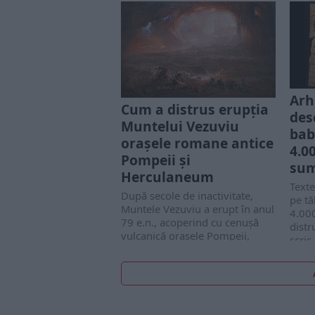
Arh
Cum a distrus erupția
des
Muntelui Vezuviu
bab
orașele romane antice
4.00
Pompeii și
sum
Herculaneum
Texte
După secole de inactivitate,
pe tă
Muntele Vezuviu a erupt în anul
4.000
79 e.n., acoperind cu cenușă
distr
vulcanică orașele Pompeii,
scris 
Herculaneum și alte așezări...