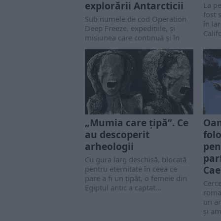
explorării Antarcticii
La pe
fost
Sub numele de cod Operation
în la
Deep Freeze, expedițiile, și
Calif
misiunea care continuă și în
prezent, urmăresc să ofere o
mai bună înțelegere...
Oam
„Mumia care țipă”. Ce
fol
au descoperit
pen
arheologii
par
Cu gura larg deschisă, blocată
Cae
pentru eternitate în ceea ce
pare a fi un țipăt, o femeie din
Cerce
Egiptul antic a captat...
roma
un am
și am