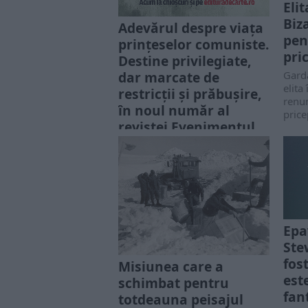
Eli
Biz
Adevărul despre viața
pen
prințeselor comuniste.
pri
Destine privilegiate,
dar marcate de
Gard
elita
restricții și prăbușire,
renum
în noul număr al
price
revistei Evenimentul
Istoric
Revista lunară „Evenimentul
Istoric” continuă să aducă în
prim-plan subiecte fascinante
despre evenimente, personaje
și mistere care au lăsat o
amprentă puternică...
Epa
Ste
fost
Misiunea care a
est
schimbat pentru
fan
totdeauna peisajul