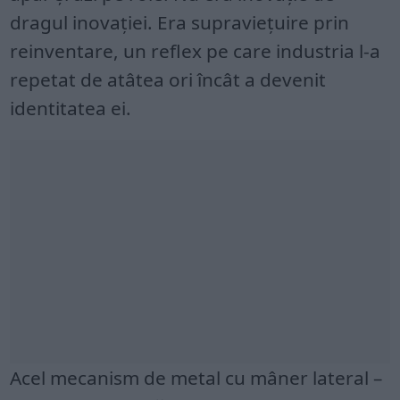
dragul inovației. Era supraviețuire prin
reinventare, un reflex pe care industria l-a
repetat de atâtea ori încât a devenit
identitatea ei.
Acel mecanism de metal cu mâner lateral –