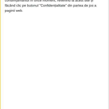
consimțământul în orice moment, revenind la acest site și
ANII ’60-’70
făcând clic pe butonul "Confidențialitate" din partea de jos a
paginii web.
Adevărata revoluție tehnologică a
aparatelor a venit în 1963, când compania
americană Bally Technologies a lansat
„Money Honey” – primul aparat
electromecanic complet. Mânerul lateral
rămânea, dar interiorul devenise electric:
un motor înlocuia arcurile, iar plata
automată putea ajunge la 500 de monede
fără intervenție umană. Cazinourile din Las
Vegas au adoptat dispozitivul cu
entuziasm.
Deceniul următor a adus circuite integrate