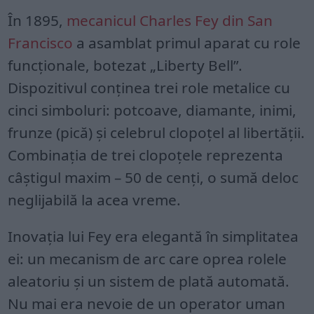
În 1895,
mecanicul Charles Fey din San
Francisco
a asamblat primul aparat cu role
funcționale, botezat „Liberty Bell”.
Dispozitivul conținea trei role metalice cu
cinci simboluri: potcoave, diamante, inimi,
frunze (pică) și celebrul clopoțel al libertății.
Combinația de trei clopoțele reprezenta
câștigul maxim – 50 de cenți, o sumă deloc
neglijabilă la acea vreme.
Inovația lui Fey era elegantă în simplitatea
ei: un mecanism de arc care oprea rolele
aleatoriu și un sistem de plată automată.
Nu mai era nevoie de un operator uman