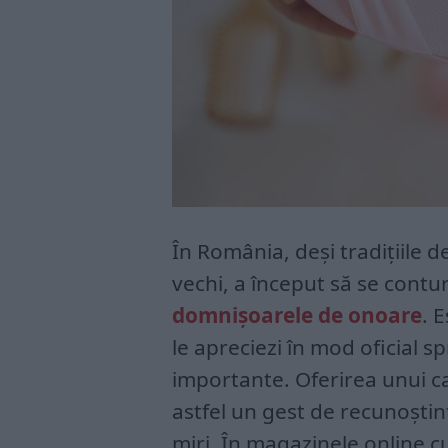
În România, deși tradițiile 
vechi, a început să se contu
domnișoarele de onoare
. 
le apreciezi în mod oficial s
importante. Oferirea unui 
astfel un gest de recunoștin
miri. În magazinele online c