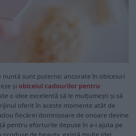
de nuntă sunt puternic ancorate în obiceiuri
reze și
obiceiul cadourilor pentru
Este o idee excelentă să le mulțumești și să
prijinul oferit în aceste momente atât de
cadou fiecărei domnișoare de onoare devine
ță pentru eforturile depuse în a-i ajuta pe
u produse de beauty, există multe idei