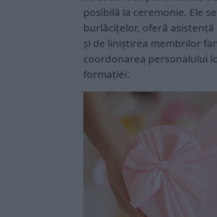
posibilă la ceremonie. Ele s
burlăcițelor, oferă asistență
și de liniștirea membrilor fam
coordonarea personalului loca
formației.