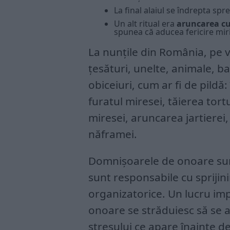
La final alaiul se îndrepta sp
Un alt ritual era
aruncarea cu
spunea că aducea fericire miri
La nunțile din România, pe v
țesături, unelte, animale, b
obiceiuri, cum ar fi de pildă:
furatul miresei, tăierea tor
miresei, aruncarea jartierei,
năframei.
Domnișoarele de onoare sunt 
sunt responsabile cu sprijini
organizatorice. Un lucru im
onoare se străduiesc să se a
stresului ce apare înainte 