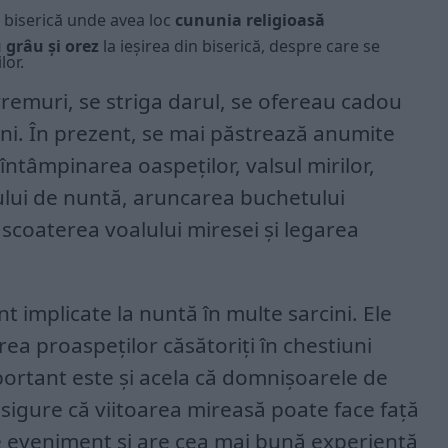
re biserică unde avea loc
cununia religioasă
 grâu și orez
la ieșirea din biserică, despre care se
lor.
remuri, se striga darul, se ofereau cadou
ani. În prezent, se mai păstrează anumite
 întâmpinarea oaspeților, valsul mirilor,
tului de nuntă, aruncarea buchetului
 scoaterea voalului miresei și legarea
implicate la nuntă în multe sarcini. Ele
rea proaspeților căsătoriți în chestiuni
portant este și acela că domnișoarele de
sigure că viitoarea mireasă poate face față
de eveniment și are cea mai bună experiență