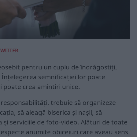
TWITTER
sebit pentru un cuplu de îndrăgostiți,
. Înțelegerea semnificației lor poate
i poate crea amintiri unice.
e responsabilități, trebuie să organizeze
ația, să aleagă biserica și nașii, să
a și serviciile de foto-video. Alături de toate
 respecte anumite obiceiuri care aveau sens