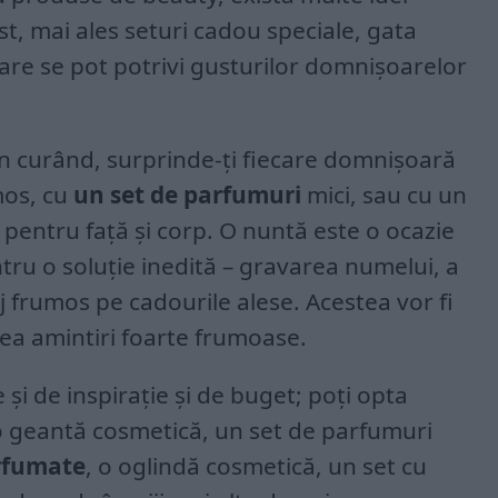
t, mai ales seturi cadou speciale, gata
 care se pot potrivi gusturilor domnișoarelor
în curând, surprinde-ți fiecare domnișoară
mos, cu
un set de parfumuri
mici, sau cu un
 pentru față și corp. O nuntă este o ocazie
tru o soluție inedită – gravarea numelui, a
j frumos pe cadourile alese. Acestea vor fi
rea amintiri foarte frumoase.
și de inspirație și de buget; poți opta
, o geantă cosmetică, un set de parfumuri
rfumate
, o oglindă cosmetică, un set cu