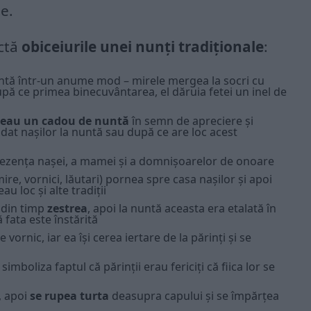
ie.
ectă
obiceiurile unei nunți tradiționale
:
untă într-un anume mod – mirele mergea la socri cu
după ce primea binecuvântarea, el dăruia fetei un inel de
meau un cadou de nuntă
în semn de apreciere și
dat nașilor la nuntă sau după ce are loc acest
rezența nașei, a mamei și a domnișoarelor de onoare
re, vornici, lăutari) pornea spre casa nașilor și apoi
u loc și alte tradiții
 din timp
zestrea
, apoi la nuntă aceasta era etalată în
fata este înstărită
vornic, iar ea își cerea iertare de la părinți și se
simboliza faptul că părinții erau fericiți că fiica lor se
, apoi
se rupea turta
deasupra capului și se împărțea