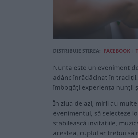
DISTRIBUIE ȘTIREA:
FACEBOOK
|
Nunta este un eveniment deo
adânc înrădăcinat în tradiții
îmbogăți experiența nunții ș
În ziua de azi, mirii au mult
evenimentul, să selecteze loc
stabilească invitațiile, muzic
acestea, cuplul ar trebui să