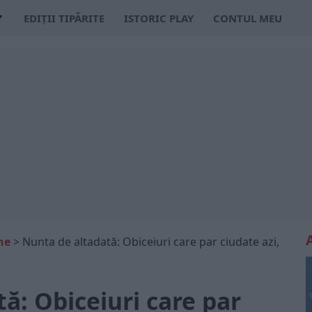
EDIȚII TIPĂRITE
ISTORIC PLAY
CONTUL MEU
ne
>
Nunta de altadată: Obiceiuri care par ciudate azi,
ă: Obiceiuri care par