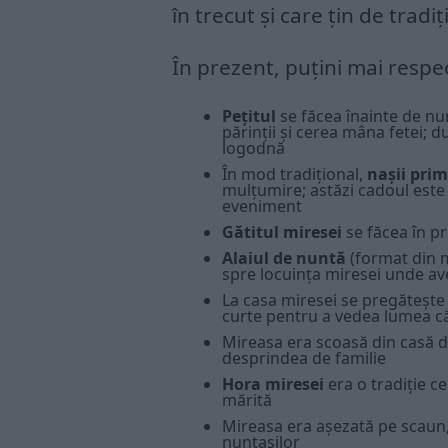
în trecut și care țin de tradiț
În prezent, puțini mai resp
Pețitul
se făcea înainte de n
părinții și cerea mâna fetei; 
logodnă
În mod tradițional,
nașii pri
mulțumire; astăzi cadoul este 
eveniment
Gătitul miresei
se făcea în p
Alaiul de nuntă
(format din mi
spre locuința miresei unde avea
La casa miresei se pregătește
curte pentru a vedea lumea că 
Mireasa era scoasă din casă de 
desprindea de familie
Hora miresei
era o tradiție ce 
mărită
Mireasa era așezată pe scaun
nuntașilor